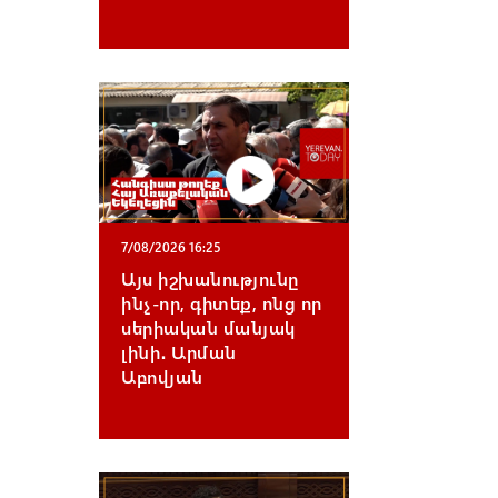
7/08/2026 16:25
Այս իշխանությունը
ինչ-որ, գիտեք, ոնց որ
սերիական մանյակ
լինի․ Արման
Աբովյան