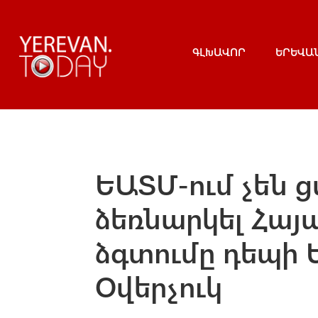
ԳԼԽԱՎՈՐ
ԵՐԵՎԱ
ԵԱՏՄ-ում չեն 
ձեռնարկել Հայ
ձգտումը դեպի 
Օվերչուկ