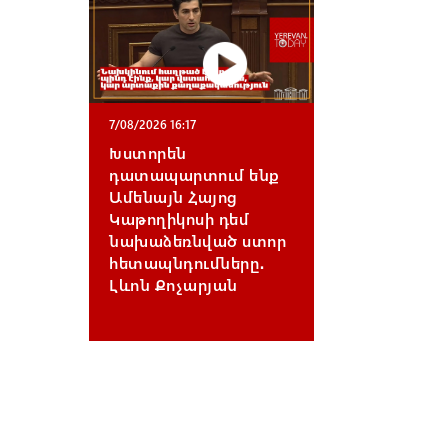
7/08/2026 16:17
Խստորեն
դատապարտում ենք
Ամենայն Հայոց
Կաթողիկոսի դեմ
նախաձեռնված ստոր
հետապնդումները․
Լևոն Քոչարյան