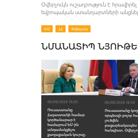
Օվերչուկն ուշադրություն է հրավիր
եվրոպական ստանդարտների անցնելո
ԵՄ
|
ՀՀ
|
Օվերչուկ
ՆՄԱՆԱՏԻՊ ՆՅՈՒԹԵ
06/08/2026 19:20
06/08/2026 18:56
Ռուսաստանը
Ռուսաստանը կողմ
Հայաստանի համար
որպեսզի բոլոր հ
կործանարար է
լուծվեն
համարում ԵՄ-ին
բացարձակապես
անդամակցելու
հանգիստ․ Օվերչո
քաղաքական կուրսը․