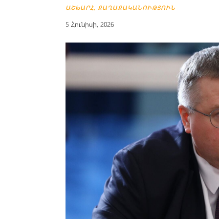
ԱՇԽԱՐՀ
,
ՔԱՂԱՔԱԿԱՆՈՒԹՅՈՒՆ
5 Հունիսի, 2026