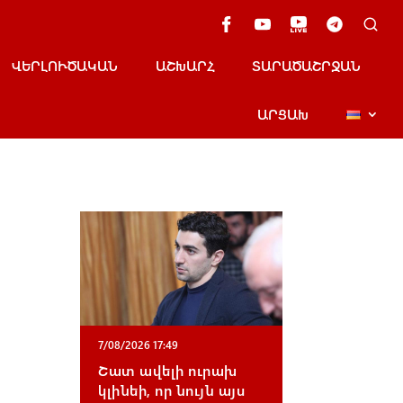
ՎԵՐԼՈՒԾԱԿԱՆ
ԱՇԽԱՐՀ
ՏԱՐԱԾԱՇՐՋԱՆ
ԱՐՑԱԽ
7/08/2026 17:49
Շատ ավելի ուրախ
կլինեի, որ նույն այս