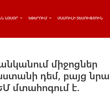
ՆՆ ԱՅՍՕՐ
ԵԹԵՐՈՒՄ
ՄԱՄՈՒԼԻ ՏԵՍՈՒԹՅՈՒՆ
ցանկանում միջոցներ
աստանի դեմ, բայց նրա
ԵՄ մտահոգում է.