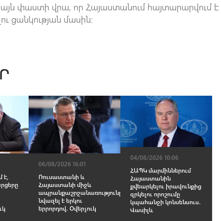
ել այն փաստի վրա, որ Հայաստանում հայտարարվում է
ւ ցանկության մասին։
Ր
04/08/2026 10:06
06/08/2026 16:01
ՀԱՊԿ մարմիններում
 է,
Ռուսաստանի և
Հայաստանին
արցերը
Հայաստանի միջև
քվեարկելու իրավունքից
ապրանքաշրջանառությունը
զրկելու որոշումը
նվազել է երկու
կպահանջի կոնսենսուս․
ւկ
երրորդով․ Օվերչուկ
Վասիլև