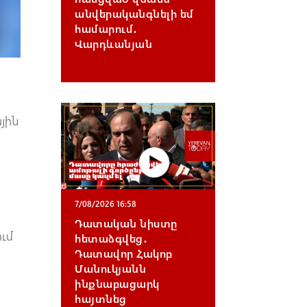
անվերականգնելի եմ
համարում․
Վարդևանյան
յին
7/08/2026 16:58
Դատական նիստը
ւմ
հետաձգվեց․
Դատավոր Հակոբ
Մանուկյանն
ինքնաբացարկ
հայտնեց