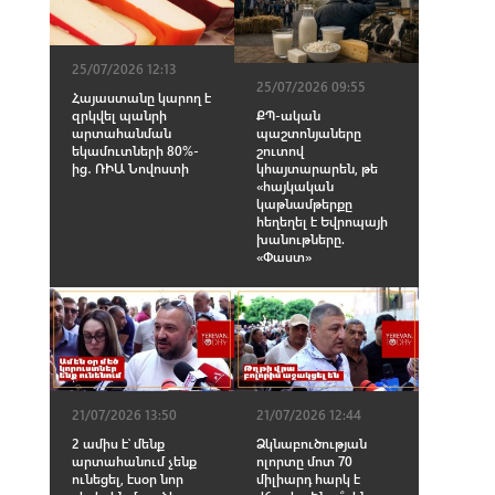
25/07/2026 12:13
25/07/2026 09:55
Հայաստանը կարող է
զրկվել պանրի
ՔՊ-ական
արտահանման
պաշտոնյաները
եկամուտների 80%-
շուտով
ից․ ՌԻԱ Նովոստի
կհայտարարեն, թե
«հայկական
կաթնամթերքը
հեղեղել է Եվրոպայի
խանութները.
«Փաստ»
21/07/2026 13:50
21/07/2026 12:44
2 ամիս է՝ մենք
Ձկնաբուծության
արտահանում չենք
ոլորտը մոտ 70
ունեցել, էսօր նոր
միլիարդ հարկ է