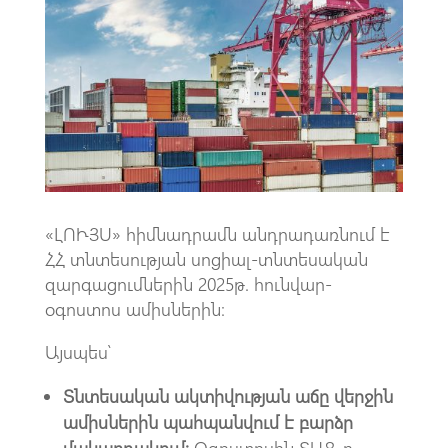
o
A
m
k
p
p
«ԼՈՒՅՍ» հիմնադրամն անդրադառնում է
ՀՀ տնտեսության սոցիալ-տնտեսական
զարգացումներին 2025թ. հունվար-
օգոստոս ամիսներին։
Այսպես՝
Տնտեսական ակտիվության աճը վերջին
ամիսներին պահպանվում է բարձր
մակարդակում։
Օգոստոսին ՏԱՑ-ը