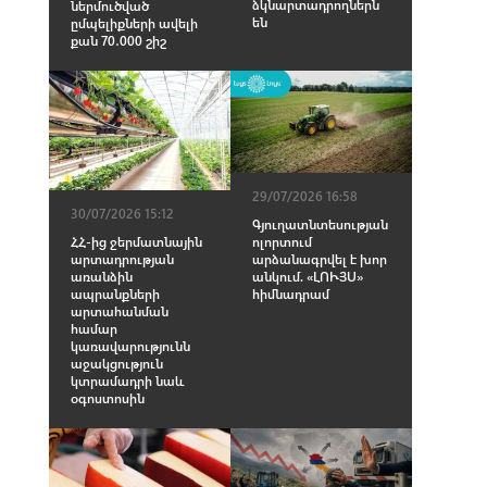
ձկնարտադրողներն
ներմուծված
են
ըմպելիքների ավելի
քան 70․000 շիշ
29/07/2026 16:58
30/07/2026 15:12
Գյուղատնտեսության
ոլորտում
ՀՀ-ից ջերմատնային
արձանագրվել է խոր
արտադրության
անկում. «ԼՈՒՅՍ»
առանձին
հիմնադրամ
ապրանքների
արտահանման
համար
կառավարությունն
աջակցություն
կտրամադրի նաև
օգոստոսին