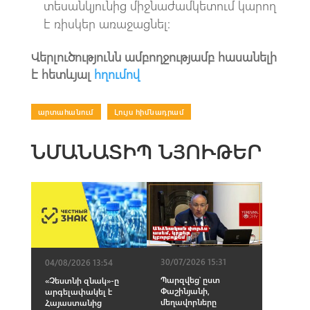
տեսանկյունից միջնաժամկետում կարող
է ռիսկեր առաջացնել։
Վերլուծությունն ամբողջությամբ հասանելի
է հետևյալ
հղումով
արտահանում
|
Լույս հիմնադրամ
ՆՄԱՆԱՏԻՊ ՆՅՈՒԹԵՐ
30/07/2026 15:31
04/08/2026 13:54
Պարզվեց՝ ըստ
«Չեստնի զնակ»-ը
Փաշինյանի,
արգելափակել է
մեղավորները
Հայաստանից