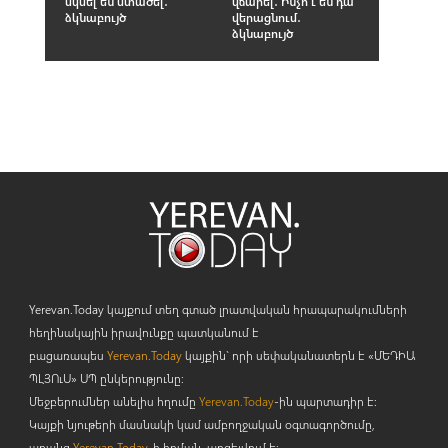
սկսել են մտածել․
վճարել․ Ինչո՞ւ են դա
ձկնաբույծ
վերացնում․
ձկնաբույծ
Yerevan.Today կայքում տեղ գտած լրատվական հրապարակումների
հեղինակային իրավունքը պատկանում է
բացառապես
Yerevan.Today
կայքին` որի սեփականատերն է «ՄԵԴԻԱ
ՊԼՅՈ
ւ
Ս» ՍՊ ընկերությունը։
Մեջբերումներ անելիս հղումը
Yerevan.Today
-ին պարտադիր է:
Կայքի նյութերի մասնակի կամ ամբողջական օգտագործումը,
առանց
Yerevan.Today
-ի հղման, արգելվում է: