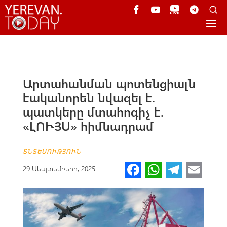
Արտահանման պոտենցիալն
էականորեն նվազել է.
պատկերը մտահոգիչ է.
«ԼՈՒՅՍ» հիմնադրամ
ՏՆՏԵՍՈՒԹՅՈՒՆ
Fa
W
Te
E
29 Սեպտեմբերի, 2025
ce
h
le
m
b
at
gr
ail
o
s
a