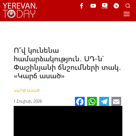
Ո՞վ կունենա
համարձակություն․ ՍԴ-ն՝
Փաշինյանի ճնշումների տակ․
«Կարճ ասած»
ԿԱՐՃ ԱՍԱԾ
Fa
W
Te
E
1 Հուլիսի, 2026
ce
h
le
m
b
at
gr
ail
o
s
a