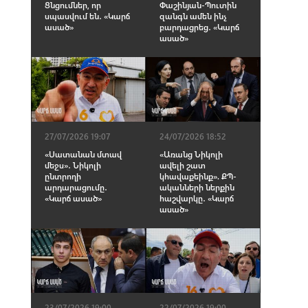
Ցնցումներ, որ
Փաշինյան-Պուտին
սպասվում են․ «Կարճ
զանգն ամեն ինչ
ասած»
բարդացրեց․ «Կարճ
ասած»
27/07/2026 19:07
24/07/2026 18:52
«Սատանան մտավ
«Առանց Նիկոլի
մեջս»․ Նիկոլի
ավելի շատ
ընտրողի
կհավաքեինք». ՔՊ-
արդարացումը․
ականների ներքին
«Կարճ ասած»
հաշվարկը․ «Կարճ
ասած»
23/07/2026 19:00
22/07/2026 19:00