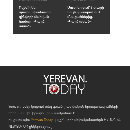
Ովքե՞ր են
Սուտ երդում՝ 8 տարի
պատասխանատու
նույն դասարանում
զինվորի մահվան
մնացածներից․
համար․ «Կարճ
«Կարճ ասած»
ասած»
Yerevan.Today կայքում տեղ գտած լրատվական հրապարակումների
հեղինակային իրավունքը պատկանում է
բացառապես
Yerevan.Today
կայքին` որի սեփականատերն է «ՄԵԴԻԱ
ՊԼՅՈ
ւ
Ս» ՍՊ ընկերությունը։