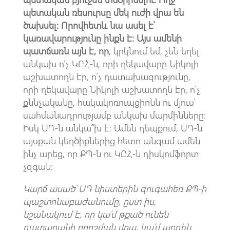
պետական ռեսուրսը մեկ ուժի վրա են
ծախսել։ Որովհետև նա ասել է՝
կառավարությունը ինքն է։ Այս ամենի
պատճառն այն է, որ
, կրկնում եմ, չեն եղել
անկախ ո՛չ ԿԸՀ-ն, որի ղեկավարը Նիկոլի
աշխատողն էր, ո՛չ դատախազությունը,
որի ղեկավարը Նիկոլի աշխատողն էր, ո՛չ
քննչականը, հակակոռուպցիոնն ու մյուս՝
սահմանադրությամբ անկախ մարմինները։
Իսկ ՍԴ-ն անկա՞խ է։ Ամեն դեպքում, ՍԴ-ն
այսքան կեղծիքներից հետո անգամ ամեն
ինչ արեց, որ ՔՊ-ն ու ԿԸՀ-ն դիսկոմֆորտ
չզգան։
Կարճ ասած՝ ՍԴ նիստերին զուգահեռ ՔՊ-ի
պաշտոնաբաժանումը, ըստ իս,
նշանակում է, որ կա՛մ թքած ունեն
դատարանի որոշման վրա, կա՛մ արդեն