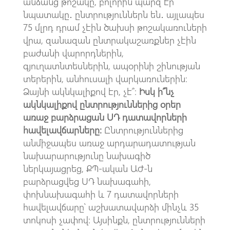
անձանց թոշակը, բոլորին պարզ էր
նպատակը․ ընտրություններն են․ այլապես
75 մլրդ դրամ չէին ծախսի թոշակառուների
վրա, զանազան ընտրակաշառքներ չէին
բաժանի վարորդներին,
գյուղատնտեսներին, ապօրինի շինության
տերերին, անհուսալի վարկառուներին։
Ձայնի ակնկալիքով էր, չէ՞։
Իսկ ի՞նչ
ակնկալիքով ընտրություններից օրեր
առաջ բարձրացա
ն ՍԴ դատավորների
հավելավճարները։
Ընտրություններից
անմիջապես առաջ արդարադատության
նախարարությունը նախագիծ
ներկայացրեց, ՔՊ-ական ԱԺ-ն
բարձրացվեց ՍԴ նախագահի,
փոխնախագահի և 7 դատավորների
հավելավճարը՝ աշխատավարձի մինչև 35
տոկոսի չափով: Այսինքն, ընտրությունների