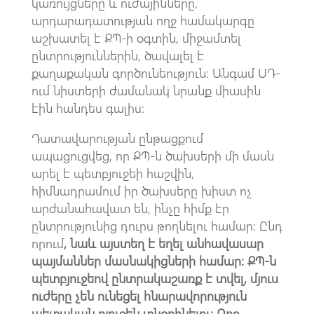
կառույցները և ուժայինները,
արդարադատության ողջ համակարգը
աշխատել է ՔՊ-ի օգտին, միջամտել
ընտրություններին, ծավալել է
քաղաքական գործունեություն։ Անգամ ՍԴ-
ում նիստերի ժամանակ նրանք միասին
էին հանդես գալիս։
Դատավարության ընթացքում
ապացուցվեց, որ ՔՊ-ն ծախսերի մի մասն
արել է պետբյուջեի հաշվին,
հիմնադրամում իր ծախսերը խիստ ոչ
արժանահավատ են, ինչը հիմք էր
ընտրությունից դուրս թողնելու համար։ Ընդ
որում
, նաև այստեղ է եղել անհավասար
պայմաններ մասնակիցների համար։ ՔՊ-ն
պետբյուջեով ընտրակաշառք է տվել, մյուս
ուժերը չեն ունեցել հնարավորություն
պետական բյուջեն տնօրինելու։ Ողջ