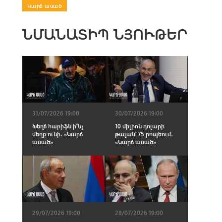
Կարճ ասած
ՆՄԱՆԱՏԻՊ ՆՅՈՒԹԵՐ
31/07/2026 19:00
30/07/2026 19:00
Խեղճ հարիֆն ի՞նչ
10 միլիոն դոլարի
մեղք ունի․ «Կարճ
թալան՝ 75 րոպեում․
ասած»
«Կարճ ասած»
29/07/2026 19:00
28/07/2026 19:00