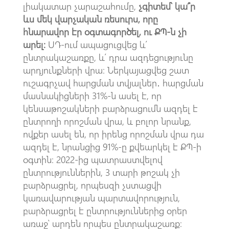
լիակատար չարաշահումը,
չգիտեմ՝ կա՞ր
ևս մեկ վարչական ռեսուրս, որը
հնարավոր էր օգտագործել, ու ՔՊ-ն չի
արել։
ՍԴ-ում ապացուցվեց և՛
ընտրակաշառքը, և՛ դրա ազդեցությունը
արդյունքների վրա։ Ներկայացվեց շատ
ուշագրչավ հարցման տվյալներ․ հարցման
մասնակիցների 31%-ն ասել է, որ
կենսաթոշակների բարձրացումն ազդել է
ընտրողի որոշման վրա, և բոլոր նրանք,
ովքեր ասել են, որ իրենց որոշման վրա դա
ազդել է, նրանցից 91%-ը քվեարկել է ՔՊ-ի
օգտին։ 2022-ից պատրաստվելով
ընտրություններին, 3 տարի թոշակ չի
բարձրացրել, որպեսզի չստացվի
կառավարության պարտավորություն,
բարձրացրել է ընտրություններից օրեր
առաջ՝ արդեն որպես ընտրակաշառք։