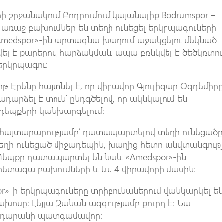
րի շրջանակում Բոդրումում կայանալիք Bodrumspor –
 առաջ բախումներ են տեղի ունեցել երկրպագուների
Amedspor»-ին արտագնա խաղում աջակցելու մեկնած
ել է քարերով հարձակման, ապա բռնկվել է ծեծկռտու
 երկրպագու։
 Էրենը հայտնել է, որ վիրավոր Գյուլիզար Օզդեմիր
ադարձել է տուն՝ ընդգծելով, որ ակնկալում են
դեպքերի կանխարգելում։
ել հայտարարությամբ՝ դատապարտելով տեղի ունեցածը
տեղի ունեցած միջադեպին, խաղից հետո անվտանգութ
 Դեպքը դատապարտել են նաև «Amedspor»-ին
հետագա բախումների և ևս 4 վիրավորի մասին։
or»-ի երկրպագուները տրիբունաներում վանկարկել ե
խոսը: Լեյլա Զանան ազգությամբ քուրդ է: Նա
հրդարանի պատգամավոր: