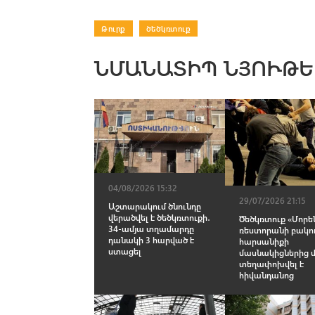
Թուրք
|
ծեծկռտուք
ՆՄԱՆԱՏԻՊ ՆՅՈՒԹԵ
04/08/2026 15:32
29/07/2026 21:15
Աշտարակում ծնունդը
վերածվել է ծեծկռտուքի․
Ծեծկռտուք «Մորե
34-ամյա տղամարդը
ռեստորանի բակու
դանակի 3 հարված է
հարսանիքի
ստացել
մասնակիցներից 
տեղափոխվել է
հիվանդանոց