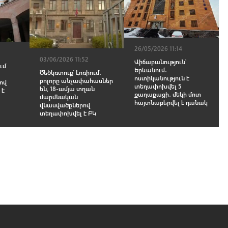
26/05/2026 11:14
03/06/2026 11:52
Վիճաբանություն՝
ւմ
Երևանում․
Ծեծկռտուք՝ Լոռիում․
ոստիկանություն է
բոլորը անչափահասներ
ով
տեղափոխվել 5
են, 18-ամյա տղան
 է
քաղաքացի․ մեկի մոտ
մարմնական
հայտնաբերվել է դանակ
վնասվածքներով
տեղափոխվել է ԲԿ