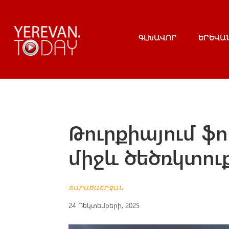
ԳԼԽԱՎՈՐ
ԵՐԵՎԱ
Թուրքիայում ֆ
միջև ծեծռկտուք
ՏԱՐԱԾԱՇՐՋԱՆ
24 Դեկտեմբերի, 2025