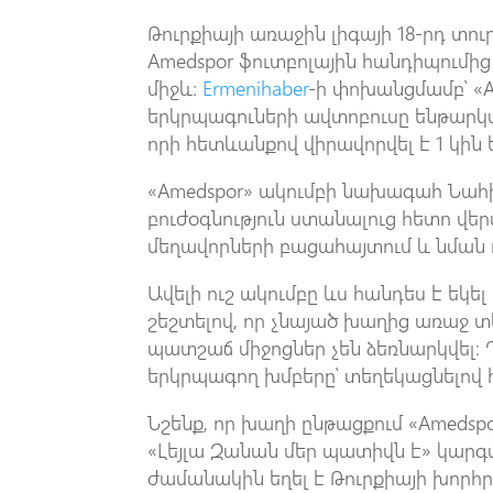
Թուրքիայի առաջին լիգայի 18-րդ տու
Amedspor ֆուտբոլային հանդիպումից
միջև։
Ermenihaber
-ի փոխանցմամբ՝ «
երկրպագուների ավտոբուսը ենթարկվ
որի հետևանքով վիրավորվել է 1 կին
«Amedspor» ակումբի նախագահ Նահիթ
բուժօգնություն ստանալուց հետո վեր
մեղավորների բացահայտում և նման 
Ավելի ուշ ակումբը ևս հանդես է եկ
շեշտելով, որ չնայած խաղից առաջ 
պատշաճ միջոցներ չեն ձեռնարկվել։
երկրպագող խմբերը՝ տեղեկացնելով 
Նշենք, որ խաղի ընթացքում «Amedsp
«Լեյլա Զանան մեր պատիվն է» կարգա
ժամանակին եղել է Թուրքիայի խոր