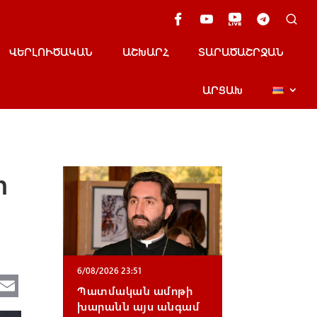
ՎԵՐԼՈՒԾԱԿԱՆ
ԱՇԽԱՐՀ
ՏԱՐԱԾԱՇՐՋԱՆ
ԱՐՑԱԽ
ի
6/08/2026 23:51
Te
E
Պատմական ամոթի
e
m
խարանն այս անգամ