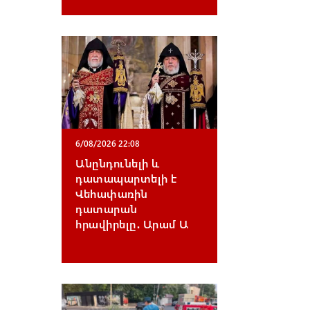
6/08/2026 22:08
Անընդունելի և
դատապարտելի է
Վեհափառին
դատարան
հրավիրելը․ Արամ Ա