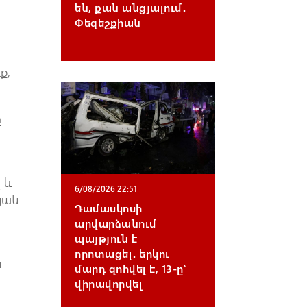
են, քան անցյալում․
Փեզեշքիան
ք,
ը
 և
6/08/2026 22:51
յան
Դամասկոսի
արվարձանում
պայթյուն է
որոտացել․ երկու
ն
մարդ զոհվել է, 13-ը՝
վիրավորվել