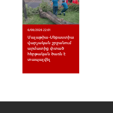
6/08/2026 22:01
Մալաթիա-Սեբաստիա
վարչական շրջանում
արմատից փտած
հերթական ծառն է
տապալվել