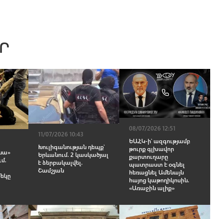
Ր
08/07/2026 12:51
11/07/2026 10:43
ԵԱՀԿ-ի՝ ազգությամբ
Խուլիգանության դեպք՝
թուրք գլխավոր
նա»
Երևանում. 2 կասկածյալ
քարտուղարը
մ.
է ձերբակալվել.
պատրաստ է օգնել
Շամշյան
հեռացնել Ամենայն
մեկը
հայոց կաթողիկոսին.
«Առաջին ալիք»