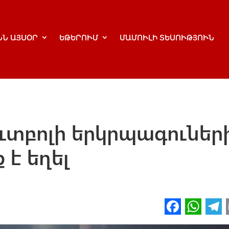
ՆՆ ԱՅՍՕՐ
ԵԹԵՐՈՒՄ
ՄԱՄՈՒԼԻ ՏԵՍՈՒԹՅՈՒՆ
ուտբոլի երկրպագուներ
 է եղել
Fa
W
ce
h
l