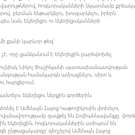
վարույթներով, հոգևորականների նկատմամբ քրեակ
ով, բերման ենթարկելու, խուզարկելու, իրերն
նչպես նաև Եկեղեցու ու եկեղեցականների
մի քանի կարևոր թեզ՝
ը չէ, որը ցանկանում է Եկեղեցին բարեփոխել:
նույնիսկ Նիկոլ Փաշինյանի պատասխանատվության
վտանգության համակարգն ամրացնելու, սիրո և
ւ հարցերում։
ջամտելու եկեղեցու ներքին գործերին:
ռնել է Ամենայն Հայոց Կաթողիկոսին փոխելու
ովանավորությամբ զավթել են Հովհաննավանքը, փորձ
ին Եկեղեցին, հոգևորականներին ստիպում են
ի ընթացակարգը՝ զեղչելով Ամենայն Հայոց