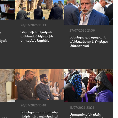
28/07/2026 18:33
27/07/2026 21:56
Դերսիմի հայկական
ի
ամենամեծ եկեղեցին
.
Եկեղեցու դեմ պայքարն
փլուզման եզրին է
ւնյան
անհեռանկար է. Ռոբերտ
Ամստերդամ
20/07/2026 10:48
11/07/2026 23:21
Եկեղեցու ապագան ձեր
Արագածոտնի թեմը
դեմքն ունի, այն սկսվում