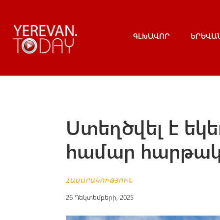
ԳԼԽԱՎՈՐ
ԵՐԵՎԱ
Ստեղծվել է եկ
համար հարթա
ՀԱՍԱՐԱԿՈՒԹՅՈՒՆ
26 Դեկտեմբերի, 2025