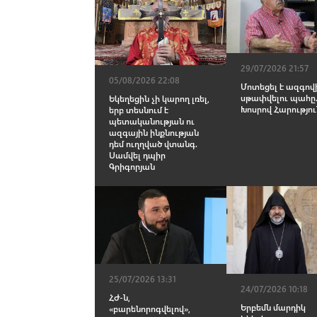
29/07/2026 21:57
05/08/2026 22:08
Մոտեցել է ազգով
սթափվելու պահը
Եկեղեցին չի կարող լռել,
Խոսրով Հարությո
երբ տեսնում է
պետականության ու
ազգային ինքնության
դեմ ուղղված վտանգ.
Սամվել դպիր
Գրիգորյան
25/07/2026 13:31
24/07/2026 10:18
ՀԺ-ն,
Երբեմն մարդիկ
«բարենորոգվելով»,