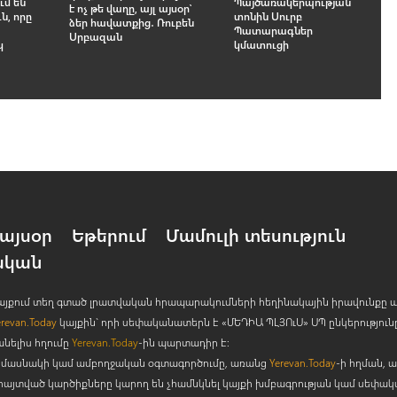
ւմ են
Պայծառակերպության
է ոչ թե վաղը, այլ այսօր՝
ն, որը
տոնին Սուրբ
ձեր հավատքից․ Ռուբեն
Պատարագներ
Սրբազան
կ
կմատուցի
այսօր
Եթերում
Մամուլի տեսություն
ական
 կայքում տեղ գտած լրատվական հրապարակումների հեղինակային իրավունքը 
erevan.Today
կայքին` որի սեփականատերն է «ՄԵԴԻԱ ՊԼՅՈ
ւ
Ս» ՍՊ ընկերություն
անելիս հղումը
Yerevan.Today
-ին պարտադիր է:
րի մասնակի կամ ամբողջական օգտագործումը, առանց
Yerevan.Today
-ի հղման, ա
հայտված կարծիքները կարող են չհամնկնել կայքի խմբագրության կամ սեփա