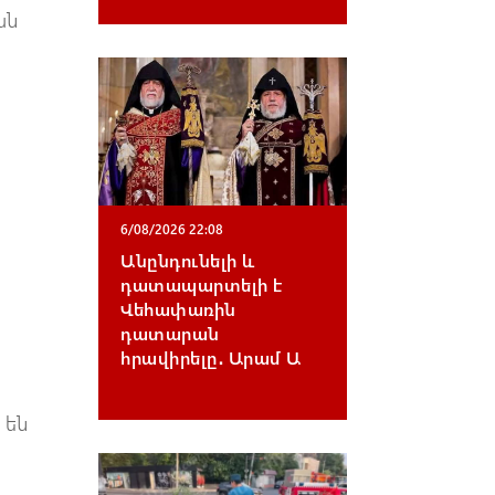
ան
6/08/2026 22:08
Անընդունելի և
դատապարտելի է
Վեհափառին
դատարան
հրավիրելը․ Արամ Ա
 են