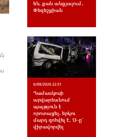
են, քան անցյալում․
Փեզեշքիան
են
ես
6/08/2026 22:51
ն
Դամասկոսի
արվարձանում
պայթյուն է
որոտացել․ երկու
մարդ զոհվել է, 13-ը՝
վիրավորվել