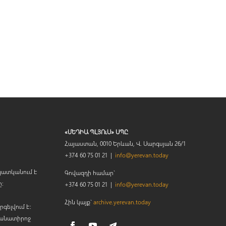
«ՄԵԴԻԱ ՊԼՅՈւՍ» ՍՊԸ
Հայաստան, 0010 Երևան, Վ. Սարգսյան 26/1
+374 60 75 01 21 |
info@yerevan.today
պատկանում է
Գովազդի համար`
ը։
+374 60 75 01 21 |
info@yerevan.today
Հին կայք`
archive.yerevan.today
րգելվում է:
կանատիրոջ