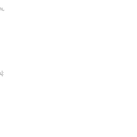
ւ,
վ: