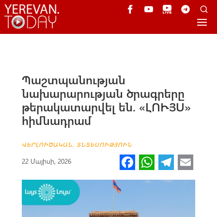
Պաշտպանության
նախարարության ծրագրերը
թերակատարվել են. «ԼՈՒՅՍ»
հիմնադրամ
ՎԵՐԼՈՒԾԱԿԱՆ
,
ՏՆՏԵՍՈՒԹՅՈՒՆ
Fa
W
Te
E
22 Մայիսի, 2026
ce
h
le
m
b
at
gr
ail
o
s
a