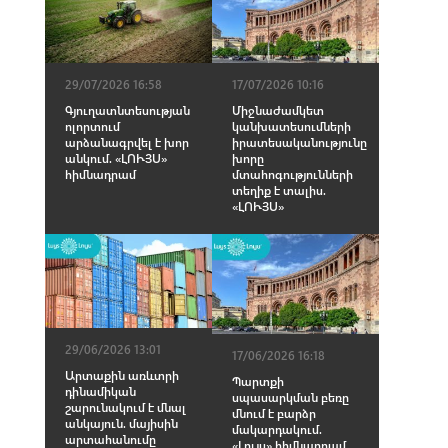
29/07/2026 16:58
17/07/2026 10:16
Գյուղատնտեսության
Միջնաժամկետ
ոլորտում
կանխատեսումների
արձանագրվել է խոր
իրատեսականությունը
անկում. «ԼՈՒՅՍ»
խորը
հիմնադրամ
մտահոգությունների
տեղիք է տալիս.
«ԼՈՒՅՍ»
29/06/2026 13:01
17/06/2026 16:18
Արտաքին առևտրի
Պարտքի
դինամիկան
սպասարկման բեռը
շարունակում է մնալ
մնում է բարձր
անկայուն. մայիսին
մակարդակում.
արտահանումը
«Լույս» հիմնադրամ