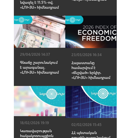
նվազել է 11.5%-ով.
«ԼՈՒՅՍ» հիմնադրամ
29/04/2026 14:37
23/03/2026 16:34
Գնաճը շարունակում
Հայաստանը
է արագանալ.
համարվում է
«ԼՈՒՅՍ» հիմնադրամ
«ճնշված» երկիր.
«ԼՈՒՅՍ» հիմնադրամ
18/02/2026 19:19
02/02/2026 15:45
Կառավարության
ՀՀ պետական
հակակոռուպցիոն
բյուջեն շարունակում