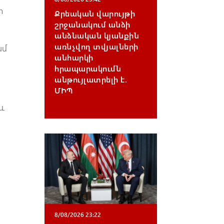
տ
Քրեական վարույթի
շրջանակում անձի
անձնական կյանքին
առնչվող տվյալների
ամ
անհարկի
հրապարակումն
անթույլատրելի է.
ՄԻՊ
և
8/08/2026 23:22