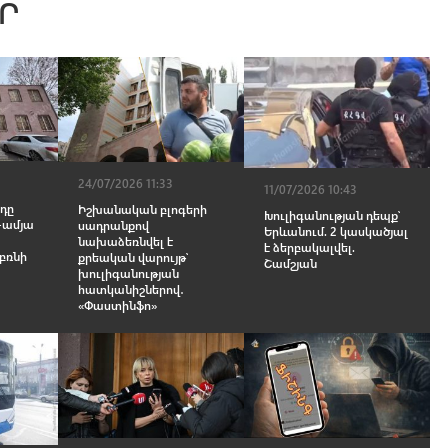
Ր
24/07/2026 11:33
11/07/2026 10:43
դը
Իշխանական բլոգերի
Խուլիգանության դեպք՝
0-ամյա
սադրանքով
Երևանում. 2 կասկածյալ
նախաձեռնվել է
է ձերբակալվել.
 բռնի
քրեական վարույթ՝
Շամշյան
խուլիգանության
հատկանիշներով․
«Փաստինֆո»