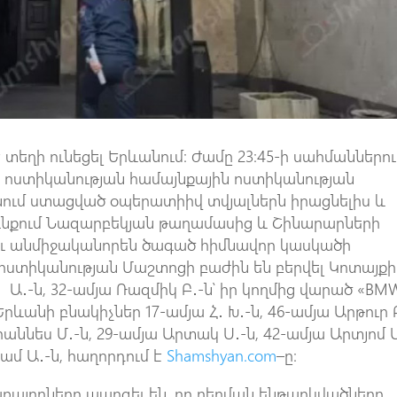
 տեղի ունեցել Երևանում։ Ժամը 23։45-ի սահմաններու
 ոստիկանության համայնքային ոստիկանության
նում ստացված օպերատիիվ տվյալներն իրացնելիս և
ունքում Նազարբեկյան թաղամասից և Շինարարների
լու անմիջականորեն ծագած հիմնավոր կասկածի
 ոստիկանության Մաշտոցի բաժին են բերվել Կոտայքի
 Ա․-ն, 32-ամյա Ռազմիկ Բ․-ն՝ իր կողմից վարած «BM
ևանի բնակիչներ 17-ամյա Հ․ Խ․-ն, 46-ամյա Արթուր 
հաննես Մ․-ն, 29-ամյա Արտակ Ս․-ն, 42-ամյա Արտյոմ 
րամ Ա․-ն, հաղորդում է
Shamshyan.com
–ը։
այողները պարզել են, որ բերման ենթարկվածները