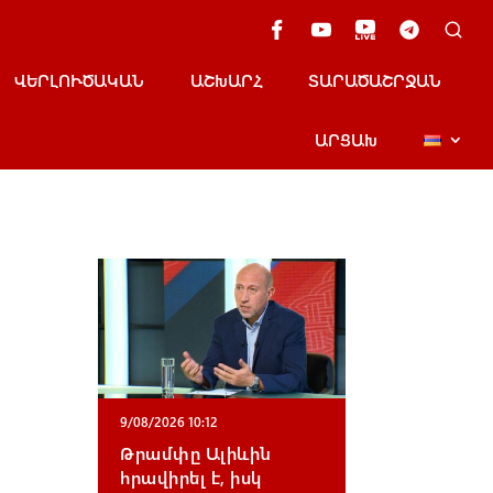
ՎԵՐԼՈՒԾԱԿԱՆ
ԱՇԽԱՐՀ
ՏԱՐԱԾԱՇՐՋԱՆ
ԱՐՑԱԽ
9/08/2026 10:12
Թրամփը Ալիևին
հրավիրել է, իսկ