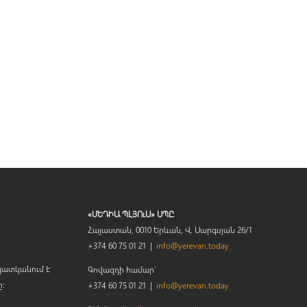
«ՄԵԴԻԱ ՊԼՅՈւՍ» ՍՊԸ
Հայաստան, 0010 Երևան, Վ. Սարգսյան 26/1
+374 60 75 01 21 |
info@yerevan.today
պատկանում է
Գովազդի համար`
ը։
+374 60 75 01 21 |
info@yerevan.today