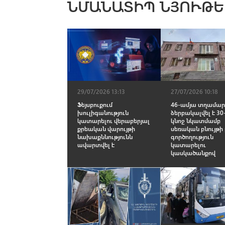
ՆՄԱՆԱՏԻՊ ՆՅՈՒԹԵ
29/07/2026 13:13
27/07/2026 10:18
Ֆեյսբուքում
46-ամյա տղամար
խnւլիգանություն
ձերբակալվել է 3
կատարելու վերաբերյալ
կնոջ նկատմամբ
քրեական վարույթի
սեռական բնույթի
նախաքննությունն
գործողություն
ավարտվել է
կատարելու
կասկածանքով