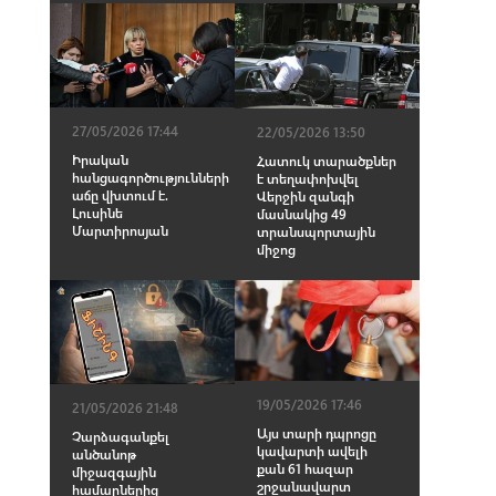
27/05/2026 17:44
22/05/2026 13:50
Իրական
Հատուկ տարածքներ
հանցագործությունների
է տեղափոխվել
աճը վխտում է.
Վերջին զանգի
Լուսինե
մասնակից 49
Մարտիրոսյան
տրանսպորտային
միջոց
19/05/2026 17:46
21/05/2026 21:48
Այս տարի դպրոցը
Չարձագանքել
կավարտի ավելի
անծանոթ
քան 61 հազար
միջազգային
շրջանավարտ
համարներից