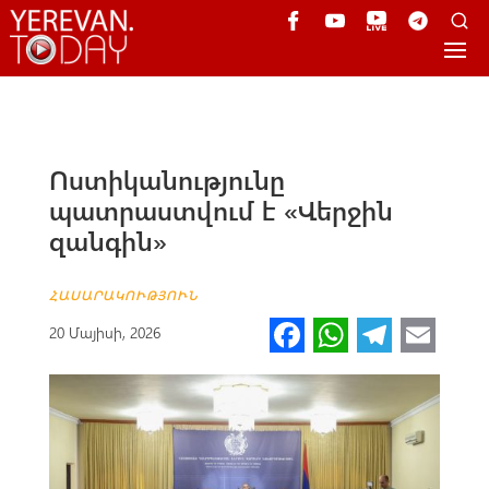
Ոստիկանությունը
պատրաստվում է «Վերջին
զանգին»
ՀԱՍԱՐԱԿՈՒԹՅՈՒՆ
Fa
W
Te
E
20 Մայիսի, 2026
ce
h
le
m
b
at
gr
ail
o
s
a
o
A
m