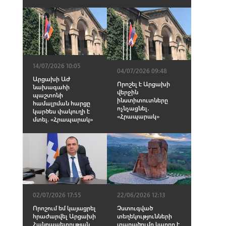
14/07/2026 10:05
04/07/2026 09:48
Արցախի ԱԺ
Որոշել է Արցախի
նախագահի
վերջին
պաշտոնի
ինստիտուտները
համալրման հարցը
ոչնչացնել․
կարծես փակուղի է
«Հրապարակ»
մտել. «Հրապարակ»
02/07/2026 17:55
22/06/2026 12:13
Որոշում եմ կայացրել
Չստուգված
հրաժարվել Արցախի
տեղեկությունների
Հանրապետության
տարածումը կարող է