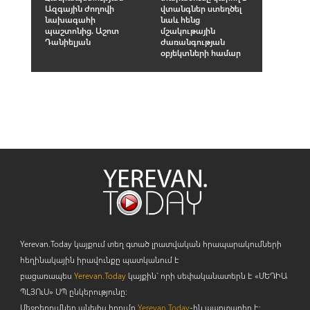
Ազգային ժողովի
վտանգներ ստեղծել
նախագահի
նաև հենց
պաշտոնից. Աշոտ
մշակութային
Դանիելյան
ժառանգության
օբյեկտների համար
Yerevan.Today կայքում տեղ գտած լրատվական հրապարակումների
հեղինակային իրավունքը պատկանում է
բացառապես
Yerevan.Today
կայքին` որի սեփականատերն է «ՄԵԴԻԱ
ՊԼՅՈ
ւ
Ս» ՍՊ ընկերությունը։
Մեջբերումներ անելիս հղումը
Yerevan.Today
-ին պարտադիր է: