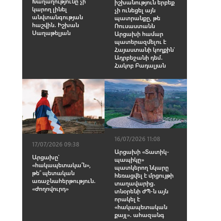
Խաղաղությունը չի
իշխանություն երբեք
կարող լինել
չի ունեցել այն
անվտանգության
պատրանքը, թե
հաշվին․ Իշխան
Ռուսաստանն
Սաղաթելյան
Արցախի համար
պատերազմելու է
Հայաստանի կողքին՝
Ադրբեջանի դեմ․
Հակոբ Բադալյան
16/07/2026 11:08
17/07/2026 09:38
Արցախի «Տատիկ-
Արցախը՝
պապիկը»
«հակապետակա՞ն»,
պատկերող նկարը
թե՞ պետական
հեռացվել է մրցույթի
առաջնահերթություն․
տաղավարից․
«Ժողովուրդ»
տնօրենի ԺՊ-ն այն
որակել է
«հակապետական
քայլ»․ ահազանգ