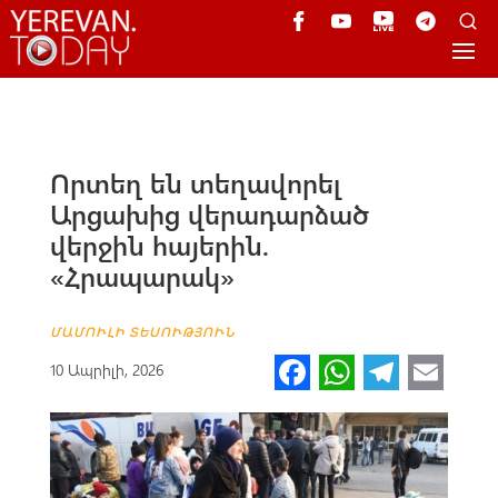
Որտեղ են տեղավորել
Արցախից վերադարձած
վերջին հայերին.
«Հրապարակ»
ՄԱՄՈՒԼԻ ՏԵՍՈՒԹՅՈՒՆ
Fa
W
Te
E
10 Ապրիլի, 2026
ce
h
le
m
b
at
gr
ail
o
s
a