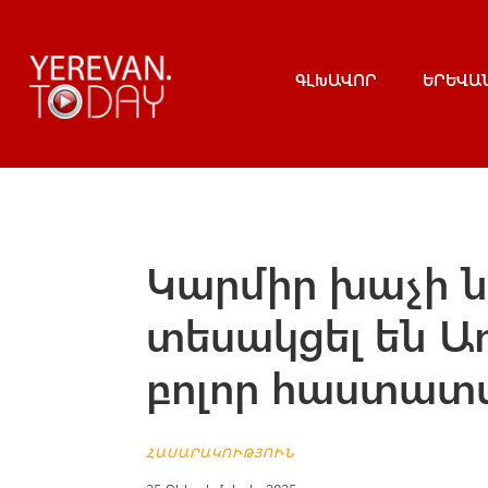
ԳԼԽԱՎՈՐ
ԵՐԵՎԱ
Կարմիր խաչի ն
տեսակցել են Ա
բոլոր հաստատ
ՀԱՍԱՐԱԿՈՒԹՅՈՒՆ