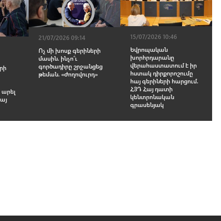
15/07/2026 10:46
21/07/2026 09:14
Եվրոպական
Ոչ մի խոսք գերիների
խորհրդարանը
մասին. ինչո՞ւ
վերահաստատում է իր
գործադիրը շրջանցեց
րի
հստակ դիրքորոշումը
թեման. «Ժողովուրդ»
հայ գերիների հարցում.
ՀՅԴ Հայ դատի
 արել
կենտրոնական
այ
գրասենյակ