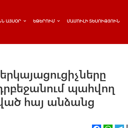
ՆՆ ԱՅՍՕՐ
ԵԹԵՐՈՒՄ
ՄԱՄՈՒԼԻ ՏԵՍՈՒԹՅՈՒՆ
երկայացուցիչները
դրբեջանում պահվող
ված հայ անձանց