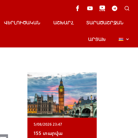
ՎԵՐԼՈՒԾԱԿԱՆ
ԱՇԽԱՐՀ
ՏԱՐԱԾԱՇՐՋԱՆ
ԱՐՑԱԽ
5/08/2026 23:47
155 տարվա