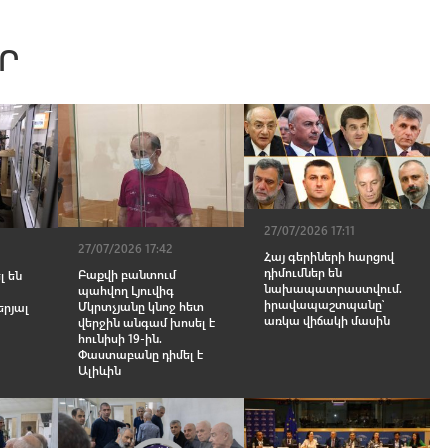
Ր
27/07/2026 17:11
27/07/2026 17:42
Հայ գերիների հարցով
դիմումներ են
Բաքվի բանտում
լ են
նախապատրաստվում.
պահվող Լյուվիգ
իրավապաշտպանը՝
Մկրտչյանը կնոջ հետ
երյալ
առկա վիճակի մասին
վերջին անգամ խոսել է
հունիսի 19-ին.
Փաստաբանը դիմել է
Ալիևին