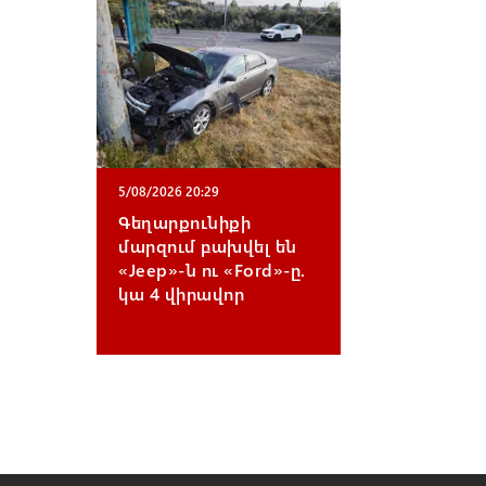
5/08/2026 20:29
Գեղարքունիքի
մարզում բախվել են
«Jeep»-ն ու «Ford»-ը.
կա 4 վիրավոր