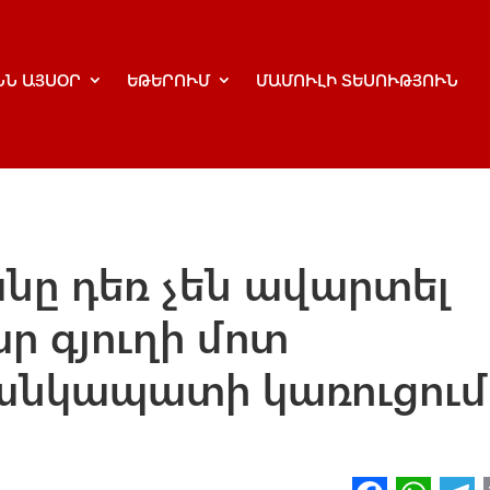
ՆՆ ԱՅՍՕՐ
ԵԹԵՐՈՒՄ
ՄԱՄՈՒԼԻ ՏԵՍՈՒԹՅՈՒՆ
անը դեռ չեն ավարտել
ր գյուղի մոտ
անկապատի կառուցում