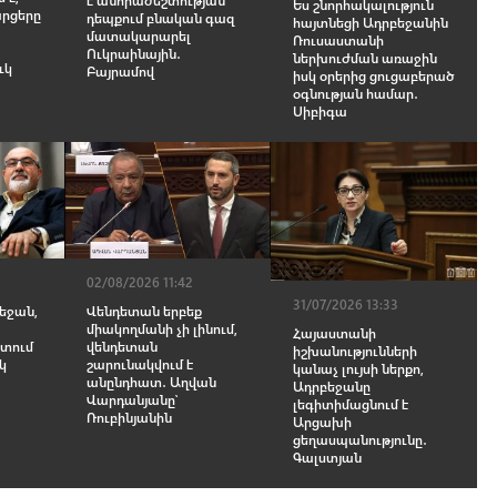
է անհրաժեշտության
Ես շնորհակալություն
արցերը
դեպքում բնական գազ
հայտնեցի Ադրբեջանին
մատակարարել
Ռուսաստանի
Ուկրաինային․
ներխուժման առաջին
ւկ
Բայրամով
իսկ օրերից ցուցաբերած
օգնության համար․
Սիբիգա
02/08/2026 11:42
31/07/2026 13:33
բեջան,
Վենդետան երբեք
միակողմանի չի լինում,
Հայաստանի
տում
վենդետան
իշխանությունների
կ
շարունակվում է
կանաչ լույսի ներքո,
անընդհատ․ Աղվան
Ադրբեջանը
Վարդանյանը՝
լեգիտիմացնում է
Ռուբինյանին
Արցախի
ցեղասպանությունը․
Գալստյան