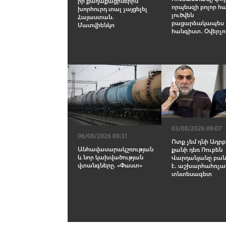
իր քաղաքացիներին
որպեսզի բոլոր հ
խորհուրդ տալ չայցելել
լուծվեն
Հայաստան․
բացարձակապես
Մատվիենկո
հանգիստ․ Օվերչո
03/08/2026 09:07
06/08/2026 09:31
Ոտք չեմ դնի Ադր
Անհավասարակշռության
քանի դեռ Ռուբեն
և նոր կախվածության
Վարդանյանը բան
վտանգները. «Փաստ»
է․ աշխարհահռչա
տնտեսագետ