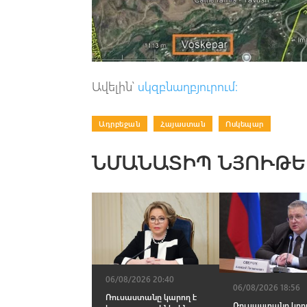
Ավելին՝
սկզբնաղբյուրում։
Ադրբեջան
|
Հայաստան
|
Ոսկեպար
ՆՄԱՆԱՏԻՊ ՆՅՈՒԹԵ
06/08/2026 20:40
06/08/2026 18:56
Ռուսաստանը կարող է
Ռուսաստանը կողմ