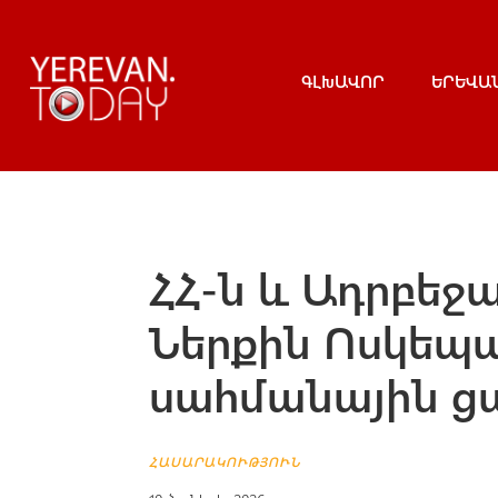
ԳԼԽԱՎՈՐ
ԵՐԵՎԱ
ՀՀ-ն և Ադրբեջ
Ներքին Ոսկեպա
սահմանային ց
ՀԱՍԱՐԱԿՈՒԹՅՈՒՆ