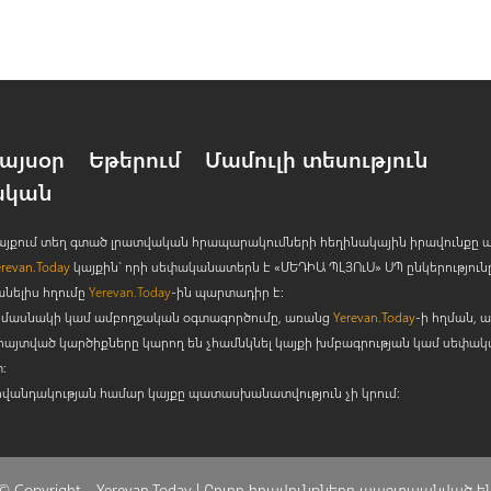
այսօր
Եթերում
Մամուլի տեսություն
ական
 կայքում տեղ գտած լրատվական հրապարակումների հեղինակային իրավունքը 
erevan.Today
կայքին` որի սեփականատերն է «ՄԵԴԻԱ ՊԼՅՈ
ւ
Ս» ՍՊ ընկերություն
անելիս հղումը
Yerevan.Today
-ին պարտադիր է:
րի մասնակի կամ ամբողջական օգտագործումը, առանց
Yerevan.Today
-ի հղման, ա
հայտված կարծիքները կարող են չհամնկնել կայքի խմբագրության կամ սեփա
:
ովանդակության համար կայքը պատասխանատվություն չի կրում:
© Copyright –
Yerevan.Today |
Բոլոր իրավունքները պաշտպանված ե