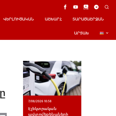
ՎԵՐԼՈՒԾԱԿԱՆ
ԱՇԽԱՐՀ
ՏԱՐԱԾԱՇՐՋԱՆ
ԱՐՑԱԽ
ը
7/08/2026 10:58
Էլեկտրական
ավտոմեքենաների