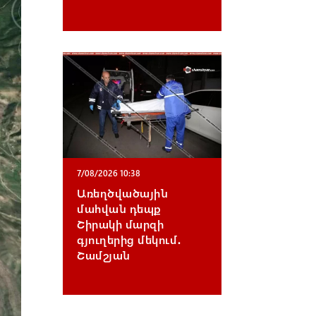
7/08/2026 10:38
Առեղծվածային
մահվան դեպք
Շիրակի մարզի
գյուղերից մեկում․
Շամշյան