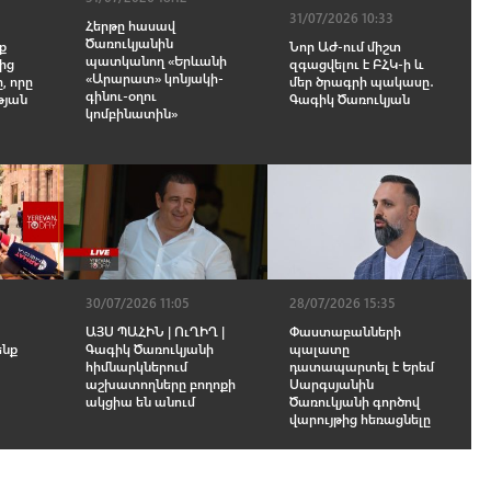
31/07/2026 10:33
Հերթը հասավ
Ծառուկյանին
ք
Նոր ԱԺ-ում միշտ
պատկանող «Երևանի
ից
զգացվելու է ԲՀԿ-ի և
«Արարատ» կոնյակի-
, որը
մեր ծրագրի պակասը․
գինու-օղու
թյան
Գագիկ Ծառուկյան
կոմբինատին»
30/07/2026 11:05
28/07/2026 15:35
ԱՅՍ ՊԱՀԻՆ | ՈւՂԻՂ |
Փաստաբանների
ենք
Գագիկ Ծառուկյանի
պալատը
հիմնարկներում
դատապարտել է Երեմ
աշխատողները բողոքի
Սարգսյանին
ակցիա են անում
Ծառուկյանի գործով
վարույթից հեռացնելը