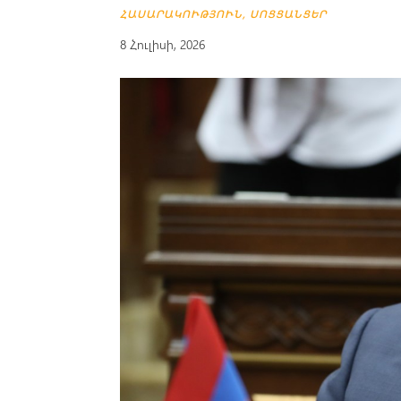
ՀԱՍԱՐԱԿՈՒԹՅՈՒՆ
,
ՍՈՑՑԱՆՑԵՐ
8 Հուլիսի, 2026