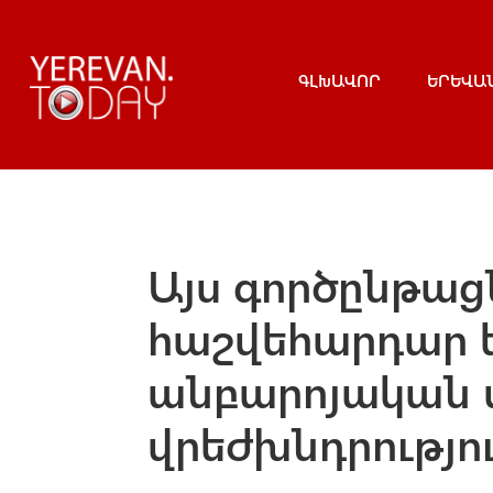
ԳԼԽԱՎՈՐ
ԵՐԵՎԱ
Այս գործընթա
հաշվեհարդար ե
անբարոյական 
վրեժխնդրությո