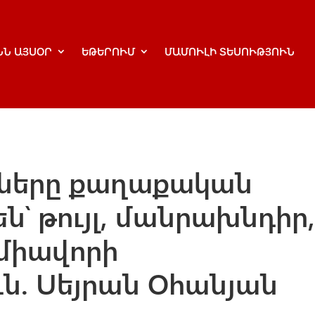
ՆՆ ԱՅՍՕՐ
ԵԹԵՐՈՒՄ
ՄԱՄՈՒԼԻ ՏԵՍՈՒԹՅՈՒՆ
ցները քաղաքական
ն՝ թույլ, մանրախնդիր
միավորի
ւն. Սեյրան Օհանյան