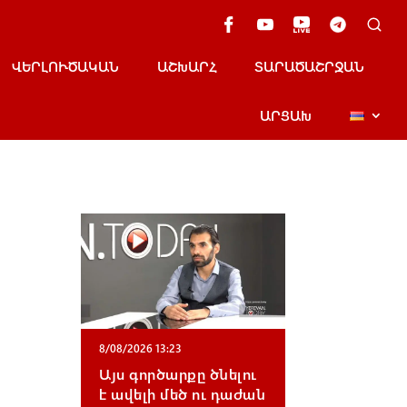
ՎԵՐԼՈՒԾԱԿԱՆ
ԱՇԽԱՐՀ
ՏԱՐԱԾԱՇՐՋԱՆ
ԱՐՑԱԽ
,
8/08/2026 13:23
Այս գործարքը ծնելու
է ավելի մեծ ու դաժան