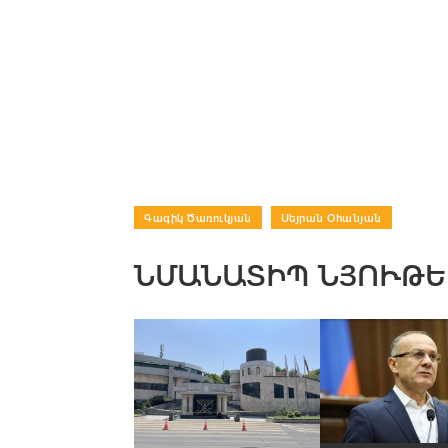
Գագիկ Ծառուկյան
|
Սեյրան Օհանյան
ՆՄԱՆԱՏԻՊ ՆՅՈՒԹԵ