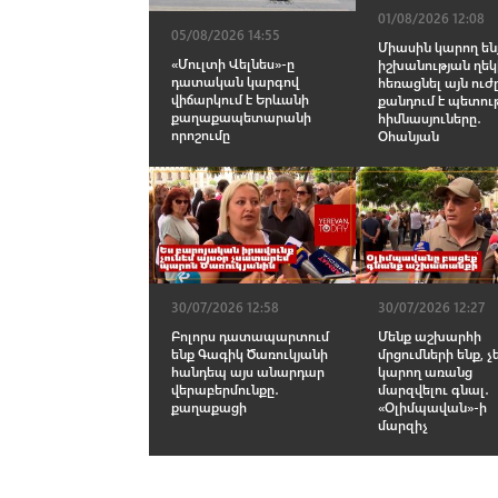
01/08/2026 12:08
05/08/2026 14:55
Միասին կարող են
«Մուլտի Վելնես»-ը
իշխանության ղեկ
դատական կարգով
հեռացնել այն ուժը
վիճարկում է Երևանի
քանդում է պետու
քաղաքապետարանի
հիմնասյուները․
որոշումը
Օհանյան
30/07/2026 12:58
30/07/2026 12:27
Բոլորս դատապարտում
Մենք աշխարհի
ենք Գագիկ Ծառուկյանի
մրցումների ենք, չ
հանդեպ այս անարդար
կարող առանց
վերաբերմունքը․
մարզվելու գնալ․
քաղաքացի
«Օլիմպավան»-ի
մարզիչ