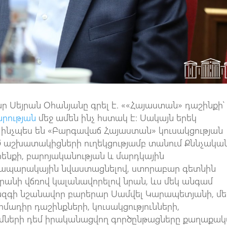
 Սեյրան Օհանյանը գրել է. ««Հայաստան» դաշինքի՝
րության
մեջ ամեն ինչ հստակ է։ Սակայն երեկ
 ինչպես են «Բարգավաճ Հայաստան» կուսակցության
 աշխատակիցների ուղեկցությամբ տանում Քննչակա
ենքի, բարոյականության և մարդկային
հրապարակային նվաստացնելով, ստորաբար գետնին
րանի վճռով կալանավորելով նրան, ևս մեկ անգամ
յազգի նշանավոր բարերար Սամվել Կարապետյանի, մե
իմադիր դաշինքների, կուսակցությունների,
մների դեմ իրականացվող գործընթացները քաղաքա