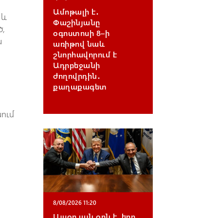
Ամոթալի է․
 և
Փաշինյանը
ծ,
օգոստոսի 8–ի
ն
առիթով նաև
շնորհավորում է
Ադրբեջանի
ժողովրդին․
քաղաքագետ
նում
8/08/2026 11:20
Այսօր այն օրն է, երբ