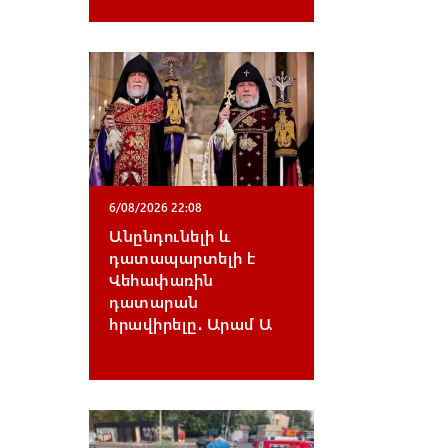
6/08/2026 22:08
Անընդունելի և
դատապարտելի է
Վեհափառին
դատարան
հրավիրելը․ Արամ Ա