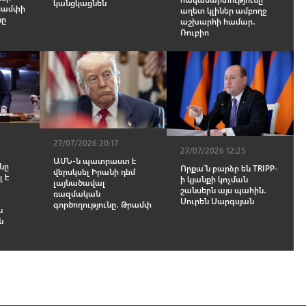
կանցկացնեն
Թրամփի
աղետ կլիներ ամբողջ
նը
աշխարհի համար․
Ռուբիո
27/07/2026 20:17
27/07/2026 12:25
ԱՄՆ-ն պատրաստ է
նը
Որքա՞ն բարձր են TRIPP-
վերսկսել Իրանի դեմ
 է
ի կյանքի կոչման
լայնածավալ
շանսերն այս պահին․
ռազմական
Սուրեն Սարգսյան
գործողությունը․ Թրամփ
ն
ն