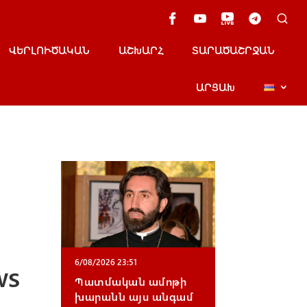
ՎԵՐԼՈՒԾԱԿԱՆ
ԱՇԽԱՐՀ
ՏԱՐԱԾԱՇՐՋԱՆ
ԱՐՑԱԽ
6/08/2026 23:51
ws
Պատմական ամոթի
խարանն այս անգամ