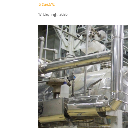
ԱՇԽԱՐՀ
17 Ապրիլի, 2026