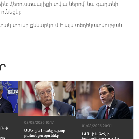
րին: Հեռուստաալիքի տվյալներով՝ նա գաղտնի
ունեցել։
պիտակ տունը քննարկում է այս տեղեկատվության
Ր
03/08/2026 10:17
01/08/2026 20:31
ՄՆ-ի
ԱՄՆ-ը և Իրանը այսօր
ԱՄՆ-ի և ՉԺՀ-ի
բանակցություններ
ներ
hակամարտությունը