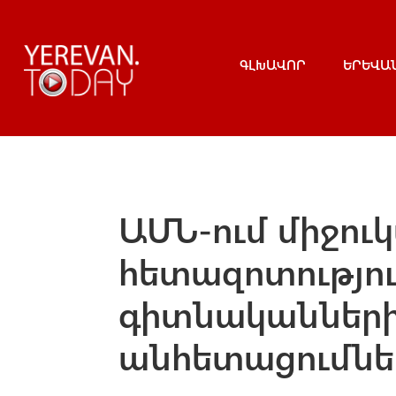
ԳԼԽԱՎՈՐ
ԵՐԵՎԱ
ԱՄՆ-ում միջու
հետազոտությո
գիտնականների
անհետացումներ