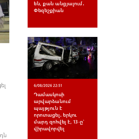
են, քան անցյալում․
Փեզեշքիան
ցել
6/08/2026 22:51
Դամասկոսի
արվարձանում
պայթյուն է
որոտացել․ երկու
մարդ զոհվել է, 13-ը՝
վիրավորվել
նդն