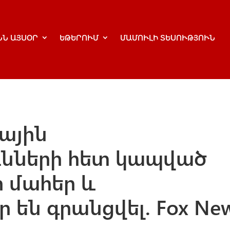
ՆՆ ԱՅՍՕՐ
ԵԹԵՐՈՒՄ
ՄԱՄՈՒԼԻ ՏԵՍՈՒԹՅՈՒՆ
կային
ւնների հետ կապված
 մահեր և
 են գրանցվել. Fox Ne