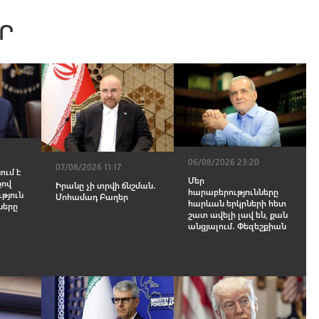
Ր
06/08/2026 23:20
07/08/2026 11:17
ւմ է
Մեր
քով
Իրանը չի տրվի ճնշման․
հարաբերությունները
թյուն
Մոհամադ Բաղեր
հարևան երկրների հետ
ները
շատ ավելի լավ են, քան
անցյալում․ Փեզեշքիան