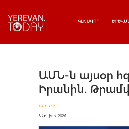
ԳԼԽԱՎՈՐ
ԵՐԵՎԱ
ԱՄՆ-ն այսօր հ
Իրանին. Թրամ
ԱՇԽԱՐՀ
8 Հուլիսի, 2026