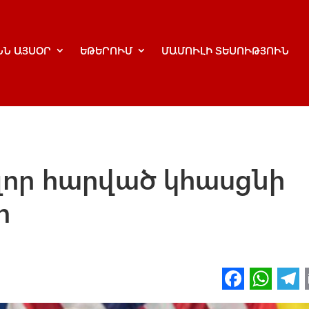
ՆՆ ԱՅՍՕՐ
ԵԹԵՐՈՒՄ
ՄԱՄՈՒԼԻ ՏԵՍՈՒԹՅՈՒՆ
զոր հարված կհասցնի
փ
Fa
W
ce
h
l