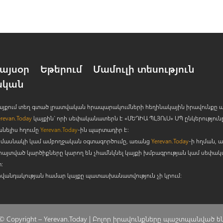
այսօր
Եթերում
Մամուլի տեսություն
ական
 կայքում տեղ գտած լրատվական հրապարակումների հեղինակային իրավունքը 
erevan.Today
կայքին` որի սեփականատերն է «ՄԵԴԻԱ ՊԼՅՈ
ւ
Ս» ՍՊ ընկերություն
անելիս հղումը
Yerevan.Today
-ին պարտադիր է:
րի մասնակի կամ ամբողջական օգտագործումը, առանց
Yerevan.Today
-ի հղման, ա
հայտված կարծիքները կարող են չհամնկնել կայքի խմբագրության կամ սեփա
:
ովանդակության համար կայքը պատասխանատվություն չի կրում:
© Copyright –
Yerevan.Today |
Բոլոր իրավունքները պաշտպանված ե