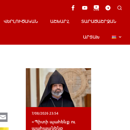
ՎԵՐԼՈՒԾԱԿԱՆ
ԱՇԽԱՐՀ
ՏԱՐԱԾԱՇՐՋԱՆ
ԱՐՑԱԽ
Te
E
7/08/2026 23:54
«Պիտի պահենք ու
e
m
պահպանենք