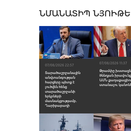
ՆՄԱՆԱՏԻՊ ՆՅՈՒԹԵ
07/08/2026 11:37
07/08/2026 22:57
Թրամփը խստացնո
Տարածաշրջանային
ծննդյան իրավուն
անվտանգության
ԱՄՆ քաղաքացիու
հարցերը պետք է
ստանալու կանոն
լուծվեն հենց
տարածաշրջանի
երկրների
մասնակցությամբ․
Ղարիբաբադի