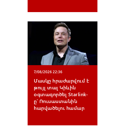
7/08/2026 22:36
Մասկը հրաժարվում է
թույլ տալ Կիևին
օգտագործել Starlink-
ը՝ Ռուսաստանին
հարվածելու համար