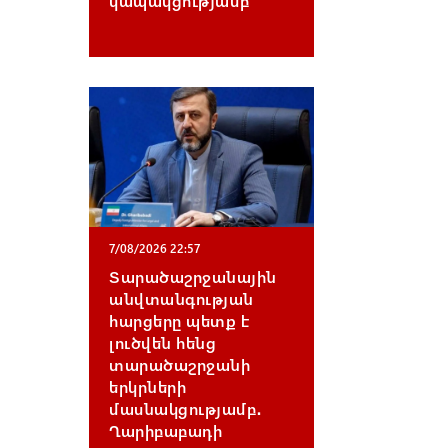
կապակցությամբ
7/08/2026 22:57
Տարածաշրջանային
անվտանգության
հարցերը պետք է
լուծվեն հենց
տարածաշրջանի
երկրների
մասնակցությամբ․
Ղարիբաբադի