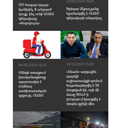
25/02/2026 18:25
155 հազար դոլար
Գրիգոր Մկրտչյանը
կանխիկ, 8 անշարժ
նշանակվել է ՍԱՏՄ
գույք․ ինչ ունի ՍԱՏՄ
ղեկավարի տեղակալ
ղեկավարը.
«Ժողովուրդ»
30/12/2025 15:20
06/02/2026 18:25
«Սևան» ազգային
Սննդի առաքում
պարկի
իրականացնողը
աշխատակցի գոմում
պարտավոր է
հայտնաբերվել է 50
ունենալ
մորթված ձի, որի մի
սանիտարական
մասը ԳՈւՄ-ի
գրքույկ․ ՍԱՏՄ
շուկայում իրացվել է
որպես ցլիկի միս