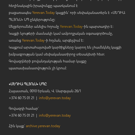
հեղինակային իրավունքը պատկանում է
բացառապես
Yerevan.Today
կայքին` որի սեփականատերն է «ՄԵԴԻԱ
ՊԼՅՈ
ւ
Ս» ՍՊ ընկերությունը։
Մեջբերումներ անելիս հղումը
Yerevan.Today
-ին պարտադիր է:
Կայքի նյութերի մասնակի կամ ամբողջական օգտագործումը,
առանց
Yerevan.Today
-ի հղման, արգելվում է:
Կայքում արտահայտված կարծիքները կարող են չհամնկնել կայքի
խմբագրության կամ սեփականատիրոջ տեսակետի հետ:
Գովազդների բովանդակության համար կայքը
պատասխանատվություն չի կրում:
«ՄԵԴԻԱ ՊԼՅՈւՍ» ՍՊԸ
Հայաստան, 0010 Երևան, Վ. Սարգսյան 26/1
+374 60 75 01 21 |
info@yerevan.today
Գովազդի համար`
+374 60 75 01 21 |
info@yerevan.today
Հին կայք`
archive.yerevan.today