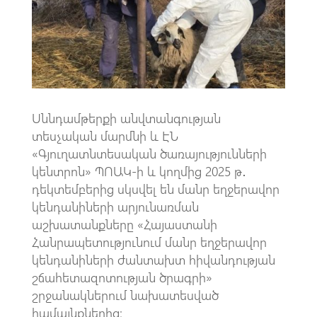
o
A
m
k
p
p
Սննդամթերքի անվտանգության
տեսչական մարմնի և ԷՆ
«Գյուղատնտեսական ծառայությունների
կենտրոն» ՊՈԱԿ-ի և կողմից 2025 թ․
դեկտեմբերից սկսվել են մանր եղջերավոր
կենդանիների արյունառման
աշխատանքները «Հայաստանի
Հանրապետությունում մանր եղջերավոր
կենդանիների ժանտախտ հիվանդության
շճահետազոտության ծրագրի»
շրջանակներում նախատեսված
համայնքներից: