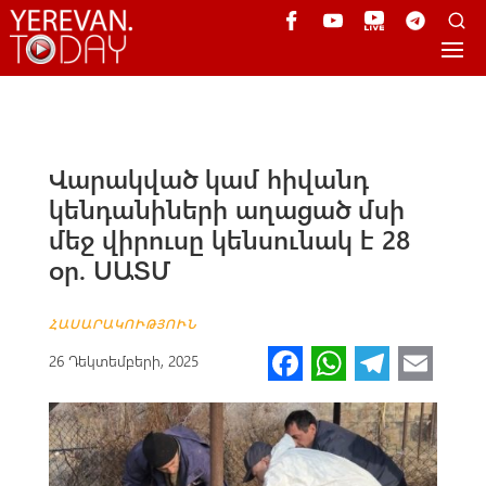
Վարակված կամ հիվանդ
կենդանիների աղացած մսի
մեջ վիրուսը կենսունակ է 28
օր. ՍԱՏՄ
ՀԱՍԱՐԱԿՈՒԹՅՈՒՆ
Fa
W
Te
E
26 Դեկտեմբերի, 2025
ce
h
le
m
b
at
gr
ail
o
s
a