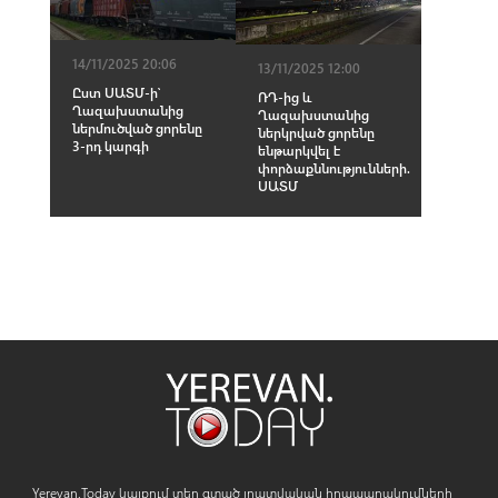
14/11/2025 20:06
13/11/2025 12:00
Ըստ ՍԱՏՄ-ի՝
ՌԴ-ից և
Ղազախստանից
Ղազախստանից
ներմուծված ցորենը
ներկրված ցորենը
3-րդ կարգի
ենթարկվել է
փորձաքննությունների.
ՍԱՏՄ
Yerevan.Today կայքում տեղ գտած լրատվական հրապարակումների