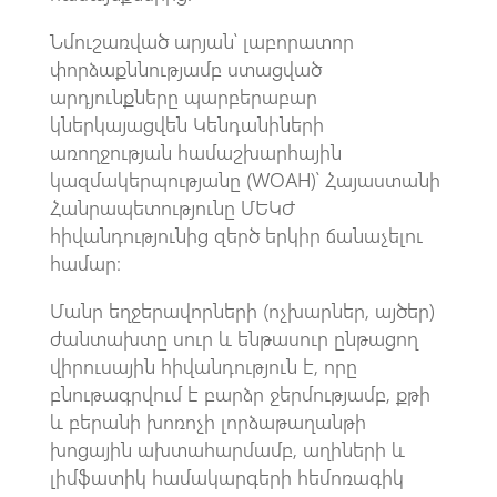
Նմուշառված արյան՝ լաբորատոր
փորձաքննությամբ ստացված
արդյունքները պարբերաբար
կներկայացվեն Կենդանիների
առողջության համաշխարհային
կազմակերպությանը (WOAH)՝ Հայաստանի
Հանրապետությունը ՄԵԿԺ
հիվանդությունից զերծ երկիր ճանաչելու
համար։
Մանր եղջերավորների (ոչխարներ, այծեր)
ժանտախտը սուր և ենթասուր ընթացող
վիրուսային հիվանդություն է, որը
բնութագրվում է բարձր ջերմությամբ, քթի
և բերանի խոռոչի լորձաթաղանթի
խոցային ախտահարմամբ, աղիների և
լիմֆատիկ համակարգերի հեմոռագիկ