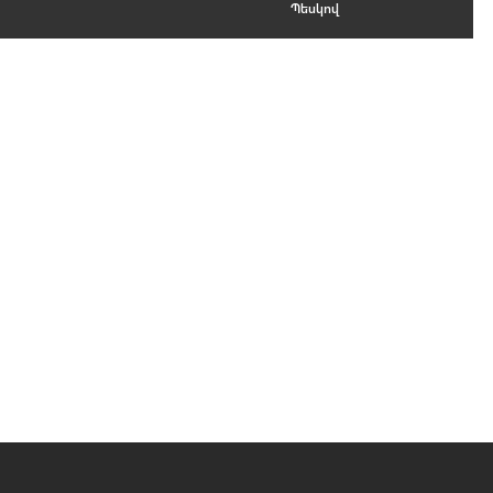
Պեսկով