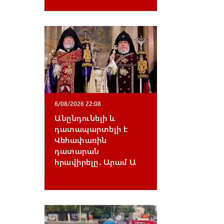
6/08/2026 22:08
Անընդունելի և
դատապարտելի է
Վեհափառին
դատարան
հրավիրելը․ Արամ Ա