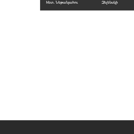
հետ․ Նեթանյահու
Զելենսկի