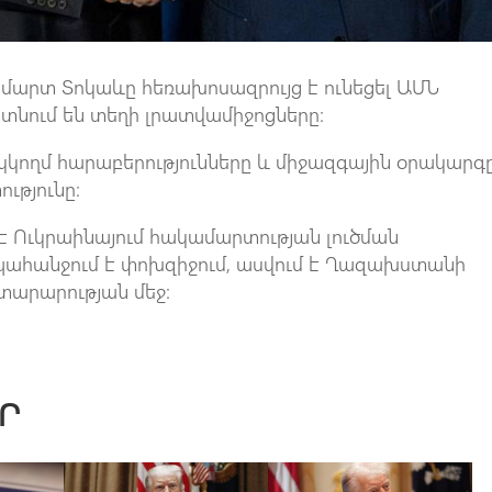
րտ Տոկաևը հեռախոսազրույց է ունեցել ԱՄՆ
տնում են տեղի լրատվամիջոցները։
կկողմ հարաբերությունները և միջազգային օրակարգը
ւթյունը։
Ուկրաինայում հակամարտության լուծման
ցը պահանջում է փոխզիջում, ասվում է Ղազախստանի
տարարության մեջ։
Ր