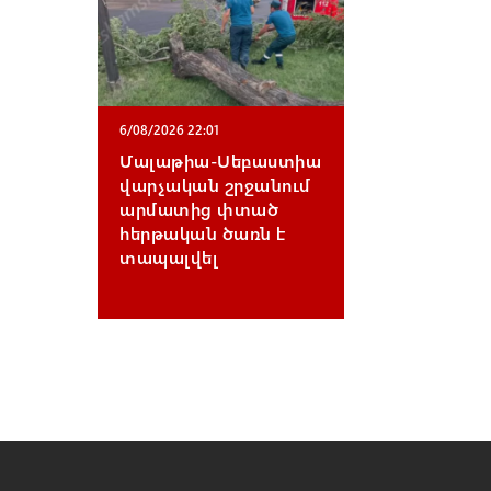
6/08/2026 22:01
Մալաթիա-Սեբաստիա
վարչական շրջանում
արմատից փտած
հերթական ծառն է
տապալվել