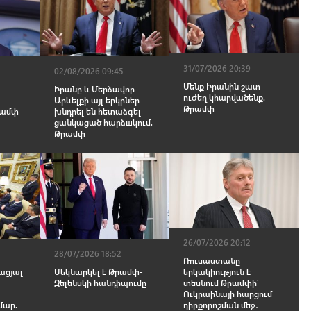
31/07/2026 20:39
02/08/2026 09:45
Մենք Իրանին շատ
Իրանը և Մերձավոր
ուժեղ կհարվածենք.
Արևելքի այլ երկրներ
Թրամփ
րամփ
խնդրել են հետաձգել
ցանկացած հարձшկում.
Թրամփ
26/07/2026 20:12
28/07/2026 18:52
Ռուսաստանը
ացյալ
Մեկնարկել է Թրամփ-
երկակիություն է
Զելենսկի հանդիպումը
տեսնում Թրամփի՝
Ուկրաինայի հարցում
մար.
դիրքորոշման մեջ․