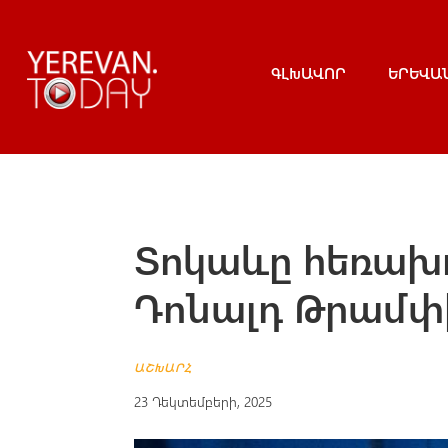
ԳԼԽԱՎՈՐ
ԵՐԵՎԱ
Տոկաևը հեռախո
Դոնալդ Թրամփ
ԱՇԽԱՐՀ
23 Դեկտեմբերի, 2025