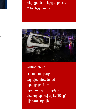
են, քան անցյալում․
Փեզեշքիան
,
6/08/2026 22:51
Դամասկոսի
արվարձանում
պայթյուն է
որոտացել․ երկու
մարդ զոհվել է, 13-ը՝
վիրավորվել