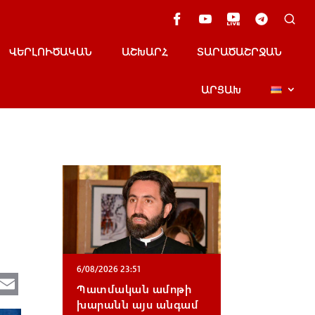
ՎԵՐԼՈՒԾԱԿԱՆ
ԱՇԽԱՐՀ
ՏԱՐԱԾԱՇՐՋԱՆ
ԱՐՑԱԽ
6/08/2026 23:51
Te
E
Պատմական ամոթի
e
m
խարանն այս անգամ