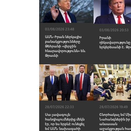
03/08/2026 23:48
03/08/2026 20:53
ԱՄՆ-Իրան ներկայիս
Իրանի
բանակցությունները
ղեկավարությունը
Թեհրանի «վերջին
երկերեսանի է․ Թ
հնարավորությունն» են.
Թրամփ
28/07/2026 22:33
28/07/2026 19:49
Սա լավագույն
Շնորհակալ եմ Մի
հանդիպումներից մեկն
Նահանգներին իր
էր, որ ես երբևէ ունեցել
անսասան
եմ ԱՄՆ նախագահի
աջակցության հա