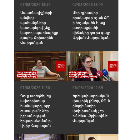
07/08/2026 13:56
07/08/2026 13:09
Սպառնալիքների
Մեր գլխավոր
անվերջ
օրակարգը ոչ թե ՔՊ-
պահանջները
ի հռչակածն է, այլ
կատարելով՝ չեք
ստորացվածի
կարող սպառնալիքը
վիճակից դուրս գալը․
զսպել․ Քրիստինե
Աղվան Վարդանյան
Վարդանյան
07/08/2026 11:50
06/08/2026 12:39
Դուք ստեղծել եք
Եթե կախարդական
ավտորիտար
փայտիկ լիներ, ՔՊ-ն
համակարգ, որը
ընդդիմադիր
ծառայում է ձեր
փոխխոսնակ չէր
իշխանության
ունենա․ Քրիստինե
երկարաձգմանը․
Վարդանյան
Լիլիթ Գալստյան