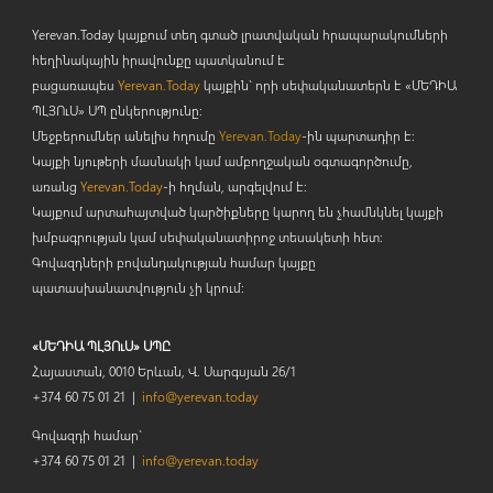
Yerevan.Today կայքում տեղ գտած լրատվական հրապարակումների
հեղինակային իրավունքը պատկանում է
բացառապես
Yerevan.Today
կայքին` որի սեփականատերն է «ՄԵԴԻԱ
ՊԼՅՈ
ւ
Ս» ՍՊ ընկերությունը։
Մեջբերումներ անելիս հղումը
Yerevan.Today
-ին պարտադիր է:
Կայքի նյութերի մասնակի կամ ամբողջական օգտագործումը,
առանց
Yerevan.Today
-ի հղման, արգելվում է:
Կայքում արտահայտված կարծիքները կարող են չհամնկնել կայքի
խմբագրության կամ սեփականատիրոջ տեսակետի հետ:
Գովազդների բովանդակության համար կայքը
պատասխանատվություն չի կրում:
«ՄԵԴԻԱ ՊԼՅՈւՍ» ՍՊԸ
Հայաստան, 0010 Երևան, Վ. Սարգսյան 26/1
+374 60 75 01 21 |
info@yerevan.today
Գովազդի համար`
+374 60 75 01 21 |
info@yerevan.today