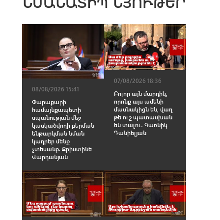
ՆՄԱՆԱՏԻՊ ՆՅՈՒԹԵՐ
07/08/2026 18:36
08/08/2026 15:41
Բոլոր այն մարդիկ,
որոնք այս ամենի
Փարաքարի
մասնակիցն են, վաղ
համայնքապետի
թե ուշ պատասխան
սպանության մեջ
են տալու․ Գառնիկ
կասկածվողի բերման
Դանիելյան
ենթարկման նման
կադրեր մենք
չտեսանք. Քրիստինե
Վարդանյան