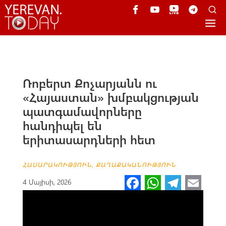
Ռոբերտ Քոչարյանն ու
«Հայաստան» խմբակցության
պատգամավորները
հանդիպել են
երիտասարդների հետ
ՀԱՍԱՐԱԿՈՒԹՅՈՒՆ
,
ՔԱՂԱՔԱԿԱՆՈՒԹՅՈՒՆ
Fa
W
Te
E
4 Մայիսի, 2026
ce
h
le
m
b
at
gr
ail