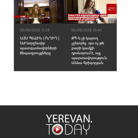
06/08/2026 11:38
06/08/2026 10:44
ԱՅՍ ՊԱՀԻՆ | ՈւՂԻՂ |
ՔՊ-ն չի կարող
ԱԺ նորընտիր
չընտրել․ դա ոչ թե
պատգամավորների
բարի կամքի
ճեպազրույցները
դրսևորում է, այլ
պարտավորություն․
Աննա Գրիգորյան