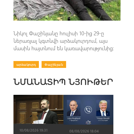
p
Նիկոլ Փաշինյանը հուլիսի 10-ից 29-ը
ներառյալ կգտնվի արձակուրդում, այս
մասին հայտնում են կառավարությունից։
արձակուրդ
|
Փաշինյան
ՆՄԱՆԱՏԻՊ ՆՅՈՒԹԵՐ
10/08/2026 19:31
08/08/2026 18:04