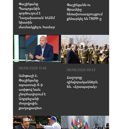
Փաշինյանը
Փաշինյանն ու
Պապոյանին
Թրամփը
գործուղում է
հեռախոսազրույցում
Ղազախստան՝ ԵԱՏՄ
քննարկել են TRIPP-ը
նիստին
մասնակցելու համար
08/08/2026 11:49
08/08/2026 09:53
Ամոթալի է․
Հաջորդը
Փաշինյանը
զինվորականներն
օգոստոսի 8–ի
են․ «Հրապարակ»
առիթով նաև
շնորհավորում է
Ադրբեջանի
ժողովրդին․
քաղաքագետ