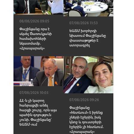
08/08/2026 09:05
07/08/2026 11:53
Փաշինյանը որս է
ԵԱՏՄ խորհրդի
սկսել Ծառուկյանի
նիստում Փաշինյանը
համախոհների
փաստաթղթեր է
նկատմամբ․
ստորագրել
«Հրապարակ»
07/08/2026 10:03
07/08/2026 09:26
ՀՀ-ն չի կարող
հանրաքվե անել
Փաշինյանը
հարցի շուրջ, որն այս
«հետևում» է իրենց
պահին գոյություն
շների էջերին, իսկ
չունի. Փաշինյանը՝
կնոջ և դուստրերի
ԵԱՏՄ-ում
էջերին չի հետևում․
«Հրապարակ»