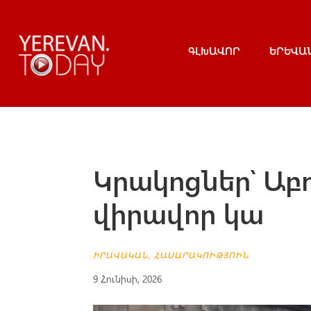
ԳԼԽԱՎՈՐ
ԵՐԵՎԱ
Կրակոցներ՝ Աբ
վիրավոր կա
ԻՐԱՎԱԿԱՆ
,
ՀԱՍԱՐԱԿՈՒԹՅՈՒՆ
9 Հունիսի, 2026