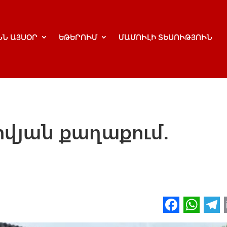
ՆՆ ԱՅՍՕՐ
ԵԹԵՐՈՒՄ
ՄԱՄՈՒԼԻ ՏԵՍՈՒԹՅՈՒՆ
ովյան քաղաքում.
Fa
W
ce
h
l