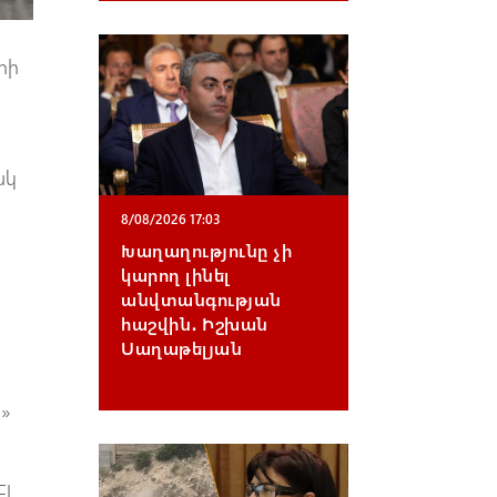
րի
ակ
8/08/2026 17:03
Խաղաղությունը չի
կարող լինել
անվտանգության
հաշվին․ Իշխան
Սաղաթելյան
h»
էլ