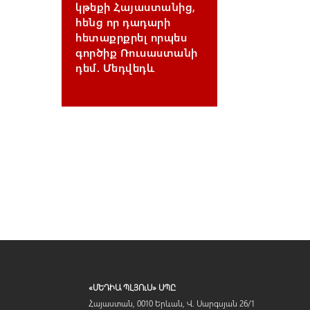
կթեքի Հայաստանից,
հենց որ դադարի
հետաքրքրել որպես
գործիք Ռուսաստանի
դեմ. Մեդվեդև
«ՄԵԴԻԱ ՊԼՅՈւՍ» ՍՊԸ
Հայաստան, 0010 Երևան, Վ. Սարգսյան 26/1