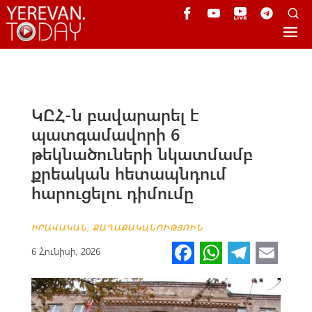
ԿԸՀ-ն բավարարել է
պատգամավորի 6
թեկնածուների նկատմամբ
քրեական հետապնդում
հարուցելու դիմումը
ԻՐԱՎԱԿԱՆ
,
ՔԱՂԱՔԱԿԱՆՈՒԹՅՈՒՆ
Fa
W
Te
E
6 Հունիսի, 2026
ce
h
le
m
b
at
gr
ail