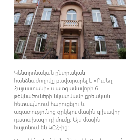
o
s
a
o
A
m
k
p
p
Կենտրոնական ընտրական
հանձնաժողովը բավարարել է «Ուժեղ
Հայաստանի» պատգամավորի 6
թեկնածուների նկատմամբ քրեական
հետապնդում հարուցելու և
ազատությունից զրկելու մասին գլխավոր
դատախազի դիմումը։ Այս մասին
հայտնում են ԿԸՀ-ից։