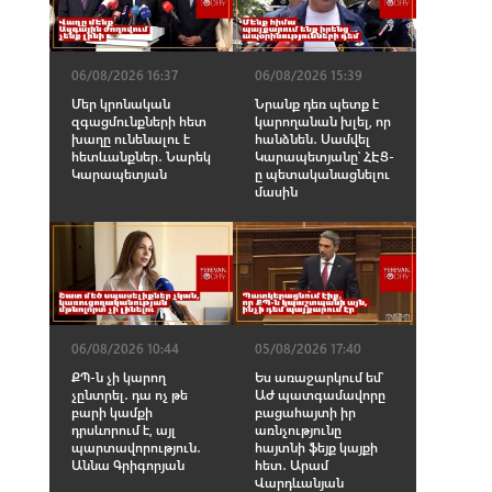
06/08/2026 16:37
06/08/2026 15:39
Մեր կրոնական
Նրանք դեռ պետք է
զգացմունքների հետ
կարողանան խլել, որ
խաղը ունենալու է
հանձնեն․ Սամվել
հետևանքներ․ Նարեկ
Կարապետյանը՝ ՀԷՑ-
Կարապետյան
ը պետականացնելու
մասին
06/08/2026 10:44
05/08/2026 17:40
ՔՊ-ն չի կարող
Ես առաջարկում եմ՝
չընտրել․ դա ոչ թե
ԱԺ պատգամավորը
բարի կամքի
բացահայտի իր
դրսևորում է, այլ
առնչությունը
պարտավորություն․
հայտնի ֆեյք կայքի
Աննա Գրիգորյան
հետ․ Արամ
Վարդևանյան