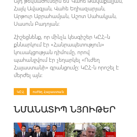
Այդ թեկնածուներն են՝ Վահե Թավաքալյան,
Հայկ Ավագյան, Վահե Եղիազարյան,
Արթուր Աբրահամյան, Աշոտ Սահակյան,
Սասուն Բադոյան։
Հիշեցնենք, որ մինչև կեսգիշեր ԿԸՀ–ն
քննարկում էր «Հանրապետություն»
կուսակցության դիմումը, որով
պահանջվում էր չեղարկել «Ուժեղ
Հայաստանի» գրանցումը։ ԿԸՀ-ն որոշել է
մերժել այն։
ԿԸՀ
|
ուժեղ Հայաստան
ՆՄԱՆԱՏԻՊ ՆՅՈՒԹԵՐ