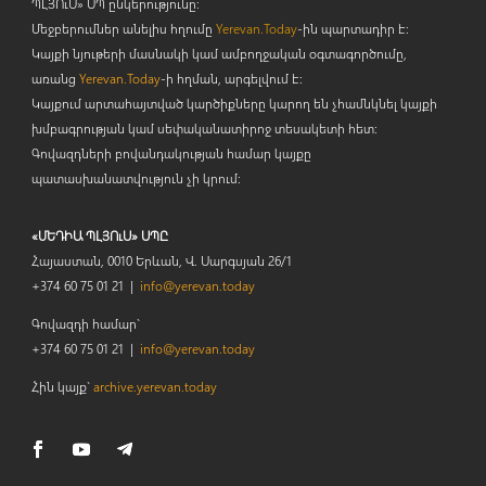
ՊԼՅՈ
ւ
Ս» ՍՊ ընկերությունը։
Մեջբերումներ անելիս հղումը
Yerevan.Today
-ին պարտադիր է:
Կայքի նյութերի մասնակի կամ ամբողջական օգտագործումը,
առանց
Yerevan.Today
-ի հղման, արգելվում է:
Կայքում արտահայտված կարծիքները կարող են չհամնկնել կայքի
խմբագրության կամ սեփականատիրոջ տեսակետի հետ:
Գովազդների բովանդակության համար կայքը
պատասխանատվություն չի կրում:
«ՄԵԴԻԱ ՊԼՅՈւՍ» ՍՊԸ
Հայաստան, 0010 Երևան, Վ. Սարգսյան 26/1
+374 60 75 01 21 |
info@yerevan.today
Գովազդի համար`
+374 60 75 01 21 |
info@yerevan.today
Հին կայք`
archive.yerevan.today