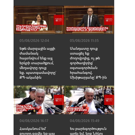
05/08/2026 12:04
05/08/2026 11:35
Եթե մարզային այցի
Մանդատը դուք
ժամանակ
ստացել եք
հայտնվում ենք այլ
ժողովրդից, ոչ թե
երկրի տարածքում,
գործադիրից՝
մեղավորը դուք
օգտագործման
եք․ պատգամավորը՝
հրահանգով․
ՔՊ-ականին
Մխիթարյանը՝ ՔՊ-ին
04/08/2026 16:17
04/08/2026 15:49
Հասկանում եմ՝
Ես բարեգործություն
բոլորդ զզվել եք այս
արել եմ, երբ Նիկոլ