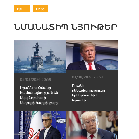
Իրան
|
Մերց
ՆՄԱՆԱՏԻՊ ՆՅՈՒԹԵՐ
03/08/2026 20:53
05/08/2026 20:59
Իրանի
Իրանն ու Օմանը
ղեկավարությունը
համաձայնության են
երկերեսանի է․
եկել Հորմուզի
Թրամփ
նեղուցի հարցի շուրջ