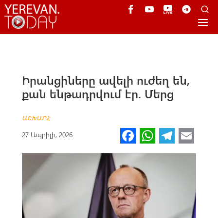
Իրանցիները ավելի ուժեղ են,
քան ենթադրվում էր. Մերց
ԱՇԽԱՐՀ
Fa
W
Te
E
27 Ապրիլի, 2026
ce
h
le
m
b
at
gr
ail
o
s
a
o
A
m
k
p