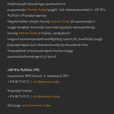
հեղինակային իրավունքը պատկանում է
բացառապես
Yerevan.Today
կայքին` որի սեփականատերն է «ՄԵԴԻԱ
ՊԼՅՈ
ւ
Ս» ՍՊ ընկերությունը։
Մեջբերումներ անելիս հղումը
Yerevan.Today
-ին պարտադիր է:
Կայքի նյութերի մասնակի կամ ամբողջական օգտագործումը,
առանց
Yerevan.Today
-ի հղման, արգելվում է:
Կայքում արտահայտված կարծիքները կարող են չհամնկնել կայքի
խմբագրության կամ սեփականատիրոջ տեսակետի հետ:
Գովազդների բովանդակության համար կայքը
պատասխանատվություն չի կրում:
«ՄԵԴԻԱ ՊԼՅՈւՍ» ՍՊԸ
Հայաստան, 0010 Երևան, Վ. Սարգսյան 26/1
+374 60 75 01 21 |
info@yerevan.today
Գովազդի համար`
+374 60 75 01 21 |
info@yerevan.today
Հին կայք`
archive.yerevan.today