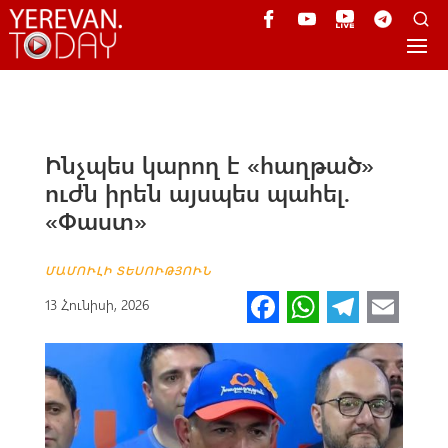
Ինչպես կարող է «հաղթած»
ուժն իրեն այսպես պահել.
«Փաստ»
ՄԱՄՈՒԼԻ ՏԵՍՈՒԹՅՈՒՆ
Fa
W
Te
E
13 Հունիսի, 2026
ce
h
le
m
b
at
gr
ail
o
s
a
o
A
m