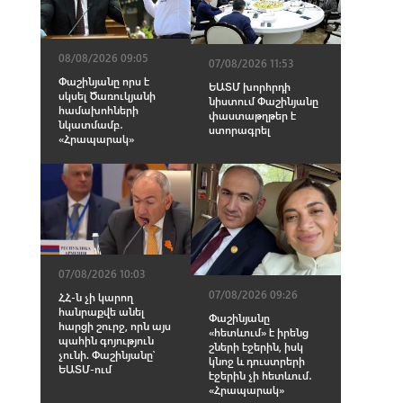
08/08/2026 09:05
07/08/2026 11:53
Փաշինյանը որս է
ԵԱՏՄ խորհրդի
սկսել Ծառուկյանի
նիստում Փաշինյանը
համախոհների
փաստաթղթեր է
նկատմամբ․
ստորագրել
«Հրապարակ»
07/08/2026 10:03
07/08/2026 09:26
ՀՀ-ն չի կարող
հանրաքվե անել
Փաշինյանը
հարցի շուրջ, որն այս
«հետևում» է իրենց
պահին գոյություն
շների էջերին, իսկ
չունի. Փաշինյանը՝
կնոջ և դուստրերի
ԵԱՏՄ-ում
էջերին չի հետևում․
«Հրապարակ»