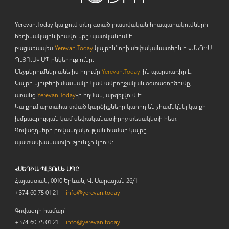
Yerevan.Today կայքում տեղ գտած լրատվական հրապարակումների
հեղինակային իրավունքը պատկանում է
բացառապես
Yerevan.Today
կայքին` որի սեփականատերն է «ՄԵԴԻԱ
ՊԼՅՈ
ւ
Ս» ՍՊ ընկերությունը։
Մեջբերումներ անելիս հղումը
Yerevan.Today
-ին պարտադիր է:
Կայքի նյութերի մասնակի կամ ամբողջական օգտագործումը,
առանց
Yerevan.Today
-ի հղման, արգելվում է:
Կայքում արտահայտված կարծիքները կարող են չհամնկնել կայքի
խմբագրության կամ սեփականատիրոջ տեսակետի հետ:
Գովազդների բովանդակության համար կայքը
պատասխանատվություն չի կրում:
«ՄԵԴԻԱ ՊԼՅՈւՍ» ՍՊԸ
Հայաստան, 0010 Երևան, Վ. Սարգսյան 26/1
+374 60 75 01 21 |
info@yerevan.today
Գովազդի համար`
+374 60 75 01 21 |
info@yerevan.today