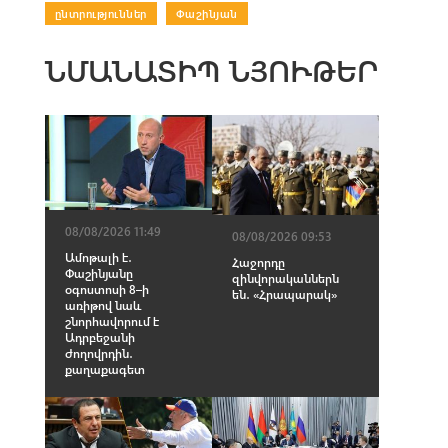
ընտրություններ
|
Փաշինյան
ՆՄԱՆԱՏԻՊ ՆՅՈՒԹԵՐ
08/08/2026 11:49
08/08/2026 09:53
Ամոթալի է․
Հաջորդը
Փաշինյանը
զինվորականներն
օգոստոսի 8–ի
են․ «Հրապարակ»
առիթով նաև
շնորհավորում է
Ադրբեջանի
ժողովրդին․
քաղաքագետ