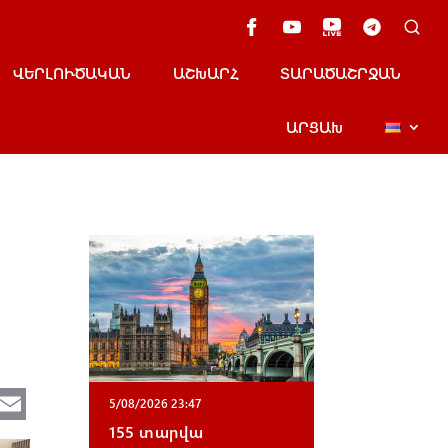
ՎԵՐԼՈՒԾԱԿԱՆ
ԱՇԽԱՐՀ
ՏԱՐԱԾԱՇՐՋԱՆ
ԱՐՑԱԽ
Te
E
5/08/2026 23:47
e
m
155 տարվա