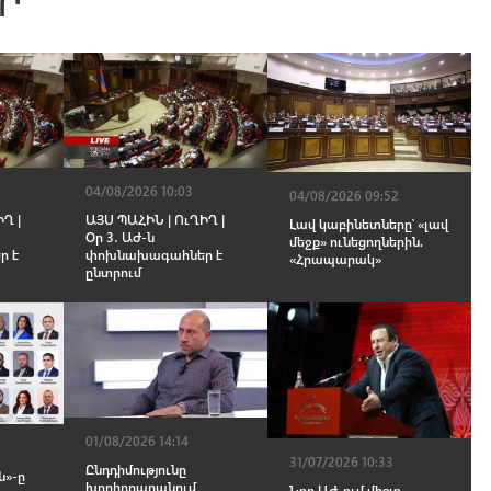
Ր
04/08/2026 10:03
04/08/2026 09:52
Ղ |
ԱՅՍ ՊԱՀԻՆ | ՈւՂԻՂ |
Լավ կաբինետները՝ «լավ
Օր 3․ ԱԺ-ն
մեջք» ունեցողներին.
ր է
փոխնախագահներ է
«Հրապարակ»
ընտրում
01/08/2026 14:14
31/07/2026 10:33
Ընդդիմությունը
ն»-ը
խորհրդարանում
Նոր ԱԺ-ում միշտ