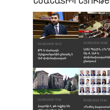
ՆՄԱՆԱՏԻՊ ՆՅՈՒԹԵ
05/08/2026 10:08
05/08/2026 18:23
ԱՅՍ ՊԱՀԻՆ | ՈւՂԻ
ՔՊ-ն Վահագն
Օր 4․ ԱԺ-ն
Ալեքսանյանին ընտրել է
փոխնախագահնե
ԱԺ փոխնախագահ
ընտրում
02/08/2026 11:02
01/08/2026 17:44
Հայտնի է, թե ովքեր են
«Ուժեղ Հայաստա
ղեկավարելու ԱԺ