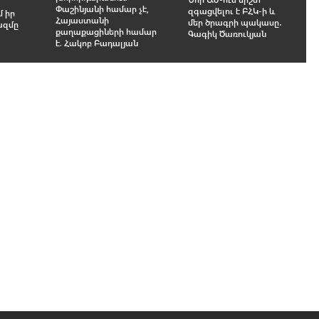
Փաշինյանի համար չէ,
զգացվելու է ԲՀԿ-ի և
մ իր
Հայաստանի
մեր ծրագրի պակասը․
ազմը
քաղաքացիների համար
Գագիկ Ծառուկյան
է. Հակոբ Բադալյան