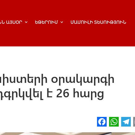
ՆՆ ԱՅՍՕՐ
ԵԹԵՐՈՒՄ
ՄԱՄՈՒԼԻ ՏԵՍՈՒԹՅՈՒՆ
նիստերի օրակարգի
գրկվել է 26 հարց
Fa
W
ce
h
l