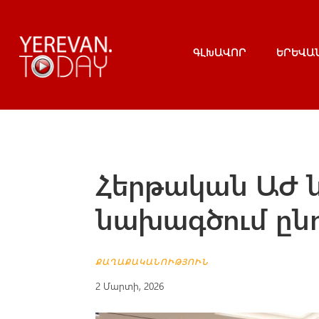
ԳԼԽԱՎՈՐ
ԵՐԵՎԱ
Հերթական ԱԺ 
նախագծում ընդ
ՔԱՂԱՔԱԿԱՆՈՒԹՅՈՒՆ
2 Մարտի, 2026