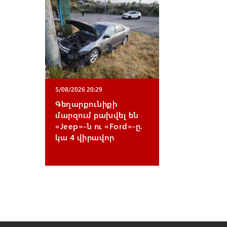
5/08/2026 20:29
Գեղարքունիքի
մարզում բախվել են
«Jeep»-ն ու «Ford»-ը.
կա 4 վիրավոր