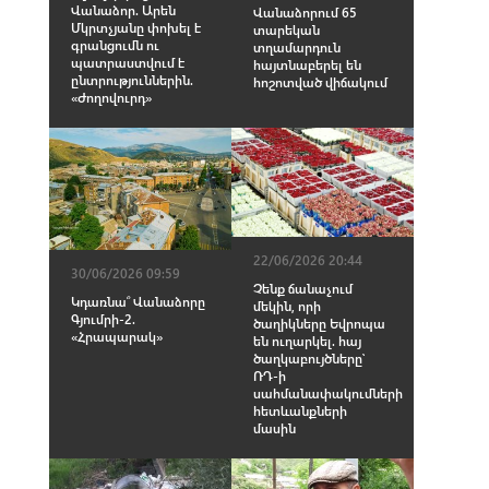
Վանաձոր. Արեն
Վանաձորում 65
Մկրտչյանը փոխել է
տարեկան
գրանցումն ու
տղամարդուն
պատրաստվում է
հայտնաբերել են
ընտրություններին.
հոշոտված վիճակում
«Ժողովուրդ»
22/06/2026 20:44
30/06/2026 09:59
Չենք ճանաչում
Կդառնա՞ Վանաձորը
մեկին, որի
Գյումրի-2.
ծաղիկները Եվրոպա
«Հրապարակ»
են ուղարկել. հայ
ծաղկաբույծները՝
ՌԴ-ի
սահմանափակումների
հետևանքների
մասին