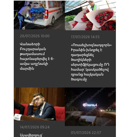
28/07/2026 10:00
17/07/2026 14:55
Վանաձորի
«Ռոսսելխոզնադզորն»
Բուլղարական
Իրանին խնդրել է
թաղամասում
դադարեցնել
հայտնաբերվել է 6-
ծաղիկների
ամյա աղջնակի
սերտիֆիկացումը ՌԴ
մարմին
համար՝ կասկածելով
դրանց հայկական
ծագումը
14/07/2026 09:24
05/07/2026 22:57
Ալավերդուց՝