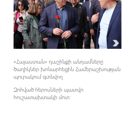
o
A
m
k
p
p
«Հայաստան» դաշինքի անդամները
ծաղիկներ խոնարհեցին Համերաշխության
պուրակում գտնվող
Զոհված հերոսների պատվո
հուշատախտակի մոտ։