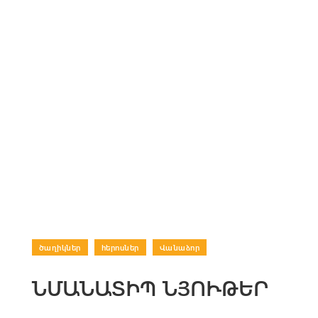
ծաղիկներ
|
հերոսներ
|
Վանաձոր
ՆՄԱՆԱՏԻՊ ՆՅՈՒԹԵՐ