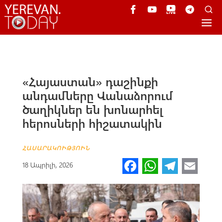
«Հայաստան» դաշինքի
անդամները Վանաձորում
ծաղիկներ են խոնարհել
հերոսների հիշատակին
ՀԱՍԱՐԱԿՈՒԹՅՈՒՆ
Fa
W
Te
E
18 Ապրիլի, 2026
ce
h
le
m
b
at
gr
ail
o
s
a