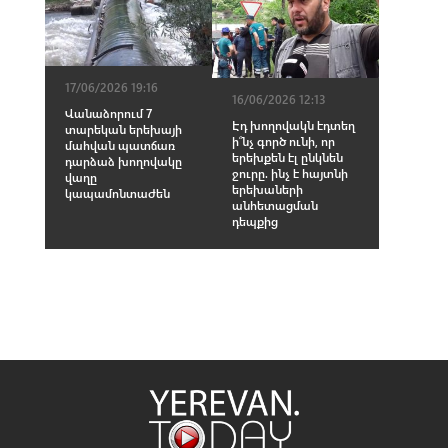
17/06/2026 19:16
16/06/2026 12:13
Վանաձորում 7
Էդ խողովակն էդտեղ
տարեկան երեխայի
ի՞նչ գործ ունի, որ
մահվան պատճառ
երեխքեն էլ ընկնեն
դարձաձ խողովակը
ջուրը. ինչ է հայտնի
վաղը
երեխաների
կապամոնտաժեն
անհետացման
դեպքից