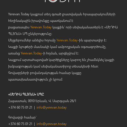
Yerevan.Today կայքում տեղ գտած լրատվական հրապարակումների
հեղինակային իրավունքը պատկանում է
բացառապես
Yerevan.Today
կայքին` որի սեփականատերն է «ՄԵԴԻԱ
ՊԼՅՈ
ւ
Ս» ՍՊ ընկերությունը։
Մեջբերումներ անելիս հղումը
Yerevan.Today
-ին պարտադիր է:
Կայքի նյութերի մասնակի կամ ամբողջական օգտագործումը,
առանց
Yerevan.Today
-ի հղման, արգելվում է:
Կայքում արտահայտված կարծիքները կարող են չհամնկնել կայքի
խմբագրության կամ սեփականատիրոջ տեսակետի հետ:
Գովազդների բովանդակության համար կայքը
պատասխանատվություն չի կրում:
«ՄԵԴԻԱ ՊԼՅՈւՍ» ՍՊԸ
Հայաստան, 0010 Երևան, Վ. Սարգսյան 26/1
+374 60 75 01 21 |
info@yerevan.today
Գովազդի համար`
+374 60 75 01 21 |
info@yerevan.today