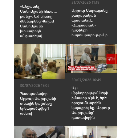
31/07/2026 11:19
«Անջատել
Արթուր Սարգսյանը
Մանուկյանի հեռա․․․
քաղաքական
բանը»․ ԱԺ նիստը
պատանդ է․
մեկնարկեց Գեղամ
«Հայաստան»
Մանուկյանի
դաշինքի
խոսափողն
հայտարարությունը
անջատելով
30/07/2026 16:49
30/07/2026 17:05
Այս
միջնորդությունների
Պատգամավոր
իմաստը ո՞րն է, եթե
Արթուր Սարգսյանի
որոշումն արդեն
տնային կալանքը
կայացրել եք․ Արթուր
երկարաձգվեց 1
Սարգսյանը՝
ամսով
դատավորին