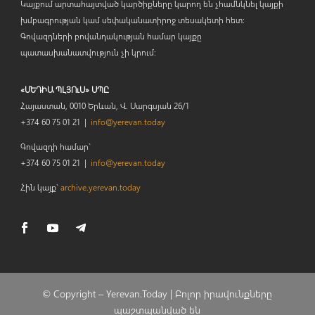
Կայքում արտահայտված կարծիքները կարող են չհամնկնել կայքի
խմբագրության կամ սեփականատիրոջ տեսակետի հետ:
Գովազդների բովանդակության համար կայքը
պատասխանատվություն չի կրում:
«ՄԵԴԻԱ ՊԼՅՈւՍ» ՍՊԸ
Հայաստան, 0010 Երևան, Վ. Սարգսյան 26/1
+374 60 75 01 21 |
info@yerevan.today
Գովազդի համար`
+374 60 75 01 21 |
info@yerevan.today
Հին կայք`
archive.yerevan.today
© Copyright –
Yerevan.Today |
Բոլոր իրավունքները
պաշտպանված են