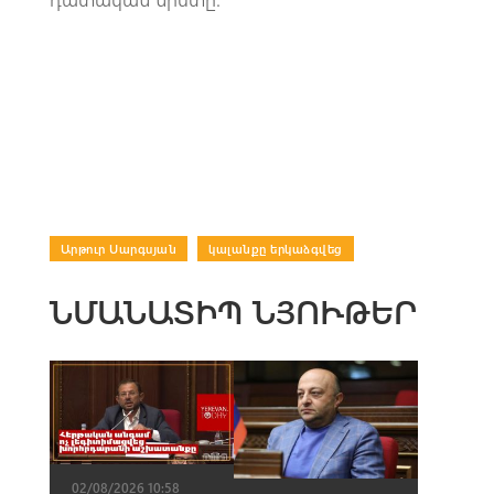
Արթուր Սարգսյան
|
կալանքը երկաձգվեց
ՆՄԱՆԱՏԻՊ ՆՅՈՒԹԵՐ
02/08/2026 10:58