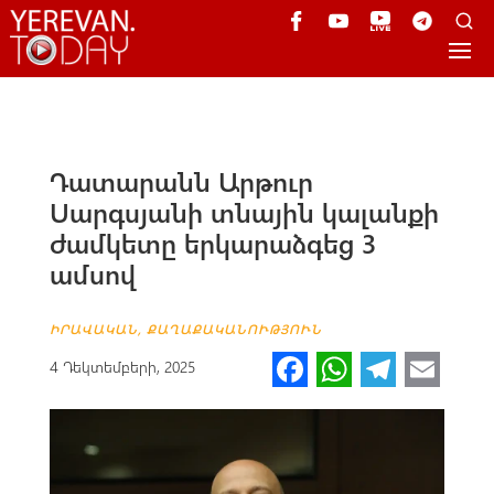
Դատարանն Արթուր
Սարգսյանի տնային կալանքի
ժամկետը երկարաձգեց 3
ամսով
ԻՐԱՎԱԿԱՆ
,
ՔԱՂԱՔԱԿԱՆՈՒԹՅՈՒՆ
Fa
W
Te
E
4 Դեկտեմբերի, 2025
ce
h
le
m
b
at
gr
ail
o
s
a