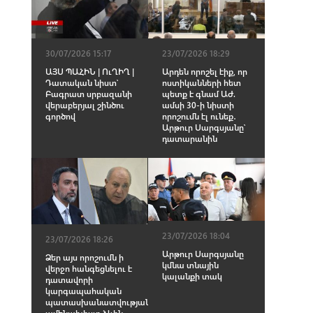
30/07/2026 15:17
23/07/2026 18:29
ԱՅՍ ՊԱՀԻՆ | ՈւՂԻՂ |
Արդեն որոշել էիք, որ
Դատական նիստ՝
ոստիկանների հետ
Բագրատ սրբազանի
պետք է գնամ ԱԺ.
վերաբերյալ շինծու
ամսի 30-ի նիստի
գործով
որոշումն էլ ունեք․
Արթուր Սարգսյանը՝
դատարանին
23/07/2026 18:04
23/07/2026 18:26
Արթուր Սարգսյանը
Ձեր այս որոշումն ի
կմնա տնային
վերջո հանգեցնելու է
կալանքի տակ
դատավորի
կարգապահական
պատասխանատվության
ամենախիստ ձևին․