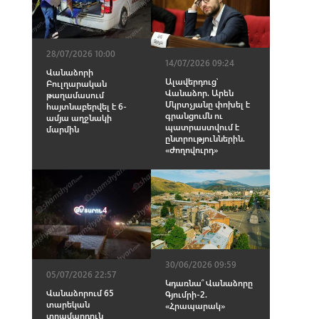
28/07/2026 10:00
14/07/2026 09:24
Վանաձորի
Ալավերդուց՝
Բուլղարական
Վանաձոր. Արեն
թաղամասում
Մկրտչյանը փոխել է
հայտնաբերվել է 6-
գրանցումն ու
ամյա աղջնակի
պատրաստվում է
մարմին
ընտրություններին.
«Ժողովուրդ»
30/06/2026 09:59
05/07/2026 22:57
Կդառնա՞ Վանաձորը
Վանաձորում 65
Գյումրի-2.
տարեկան
«Հրապարակ»
տղամարդուն