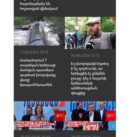
հայտնաբերել են
հոշոտված վիճակում
17/06/2026 19:16
16/06/2026 12:13
Վանաձորում 7
Էդ խողովակն էդտեղ
տարեկան երեխայի
ի՞նչ գործ ունի, որ
մահվան պատճառ
երեխքեն էլ ընկնեն
դարձաձ խողովակը
ջուրը. ինչ է հայտնի
վաղը
երեխաների
կապամոնտաժեն
անհետացման
դեպքից
29/05/2026 20:48
29/05/2026 20:11