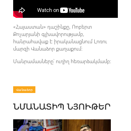
k
p
p
«Հայաստան» դաշինքը, Ռոբերտ
Քոչարյանի գլխավորությամբ,
հանրահավաք է իրականացնում Լոռու
մարզի Վանաձոր քաղաքում։
Մանրամասները՝ ուղիղ հեռարձակմամբ։
Վանաձոր
ՆՄԱՆԱՏԻՊ ՆՅՈՒԹԵՐ