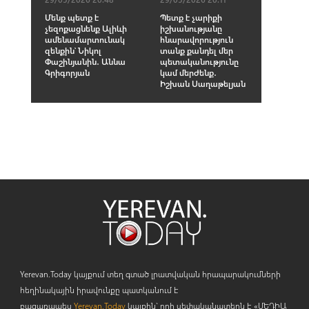
Մենք պետք է
Պետք է չարիքի
չեզոքացնենք Ալիևի
իշխանությանը
ամենամարտունակ
հնարավորություն
զենքին՝ Նիկոլ
տանք քանդել մեր
Փաշինյանին․ Աննա
պետականությունը
Գրիգորյան
կամ մերժենք․
Իշխան Սաղաթելյան
Yerevan.Today կայքում տեղ գտած լրատվական հրապարակումների
հեղինակային իրավունքը պատկանում է
բացառապես
Yerevan.Today
կայքին` որի սեփականատերն է «ՄԵԴԻԱ