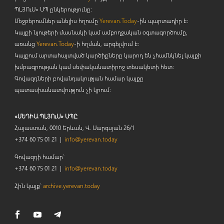
ՊԼՅՈ
ւ
Ս» ՍՊ ընկերությունը։
Մեջբերումներ անելիս հղումը
Yerevan.Today
-ին պարտադիր է:
Կայքի նյութերի մասնակի կամ ամբողջական օգտագործումը,
առանց
Yerevan.Today
-ի հղման, արգելվում է:
Կայքում արտահայտված կարծիքները կարող են չհամնկնել կայքի
խմբագրության կամ սեփականատիրոջ տեսակետի հետ:
Գովազդների բովանդակության համար կայքը
պատասխանատվություն չի կրում:
«ՄԵԴԻԱ ՊԼՅՈւՍ» ՍՊԸ
Հայաստան, 0010 Երևան, Վ. Սարգսյան 26/1
+374 60 75 01 21 |
info@yerevan.today
Գովազդի համար`
+374 60 75 01 21 |
info@yerevan.today
Հին կայք`
archive.yerevan.today