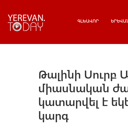
ԳԼԽԱՎՈՐ
ԵՐԵՎԱ
Թալինի Սուրբ 
միասնական ժա
կատարվել է եկ
կարգ