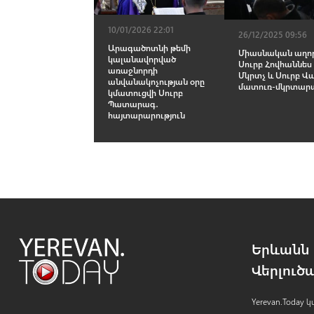
10/01/2026 22:01
26/12/2025 09:56
Արագածոտնի թեմի
Միասնական աղոթ
կալանավորված
Սուրբ Հովհաննես
առաջնորդի
Մկրտչ և Սուրբ Վ
անվանակոչության օրը
մատուռ-մկրտար
կմատուցվի Սուրբ
Պատարագ․
հայտարարություն
Երևանն 
Վերլուծ
Yerevan.Today