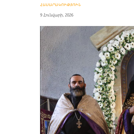
ՀԱՍԱՐԱԿՈՒԹՅՈՒՆ
9 Հունվարի, 2026