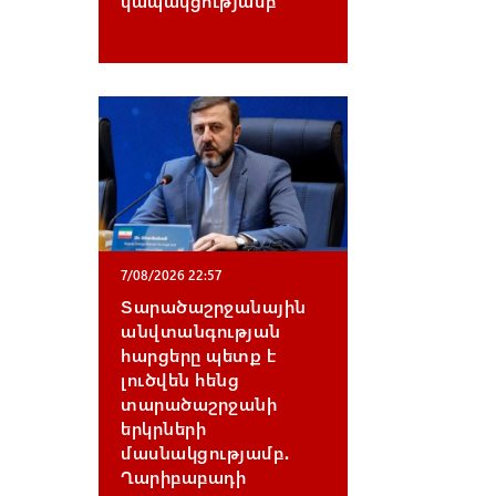
կապակցությամբ
7/08/2026 22:57
Տարածաշրջանային
անվտանգության
հարցերը պետք է
լուծվեն հենց
տարածաշրջանի
երկրների
մասնակցությամբ․
Ղարիբաբադի