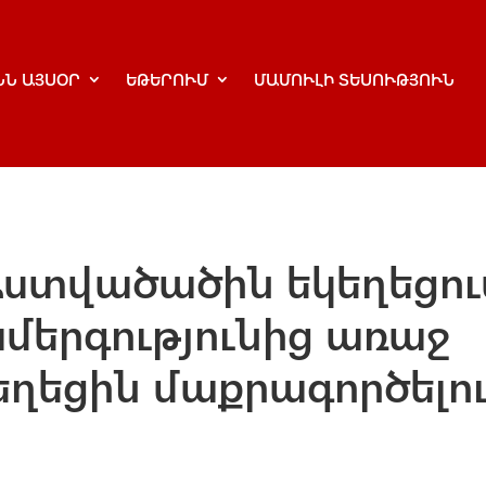
ՆՆ ԱՅՍՕՐ
ԵԹԵՐՈՒՄ
ՄԱՄՈՒԼԻ ՏԵՍՈՒԹՅՈՒՆ
Աստվածածին եկեղեցու
մերգությունից առաջ
եղեցին մաքրագործելո