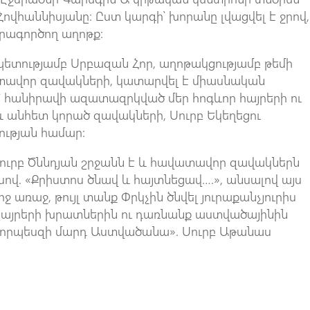
վհաննիսյանը։ Ըստ կարգի՝ խորանը լվացվել է ջրով,
քրագործող աղոթք:
ետությամբ Սրբազան Հոր, աղոթակցությամբ թեմի
տավոր զավակների, կատարվել է միասնական
՝ հանիրավի ազատազրկված մեր հոգևոր հայրերի ու
և անհետ կորած զավակների, Սուրբ Եկեղեցու
ության համար:
Սուրբ Ծննդյան շրջանն է և հավատավոր զավակներն
սով. «Քրիստոս ծնավ և հայտնեցավ….», անսալով այս
ջ առաջ, թույլ տանք Փրկչին ծնվել յուրաքանչյուրիս
 հայրերի խրատներին ու դառնանք աստվածայինին
 որպեսզի մարդ Աստվածանա». Սուրբ Աթանաս