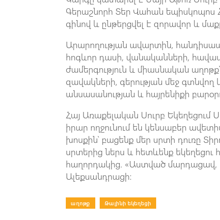
Գերաշնորհ Տեր Վահան եպիսկոպոս Հո
գինով և ընթերցվել է զորավոր և մա
Արարողության ավարտին, հանդիսապ
հոգևոր դասի, վանականների, հավա
ժամերգություն և միասնական աղոթք
զավակների, գերության մեջ գտնվող 
անսասանության և հայրենիքի բարօր
Հայ Առաքելական Սուրբ Եկեղեցում 
իրար ողջունում են կենսաբեր ավետի
խոսքին՝ բացենք մեր սրտի դուռը Տիրո
սրտերից ներս և հետևենք եկեղեցու
հաղորդակից. «Աստված մարդացավ,
Ալեքսանդրացի:
աղոթք
|
Թալինի եկեղեցի