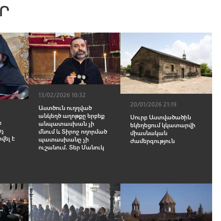
Ր
13/02/2026 10:32
20/01/2026 21:19
Աստծուն ուղղված
անկեղծ աղոթքը երբեք
Սուրբ Աստվածածին
բ
անպատասխան չի
եկեղեցում կկատարվի
իչ
մնում և Տիրոջ ողորմած
միասնական
վել է
պատասխանը չի
ժամերգություն
ուշանում․ Տեր Մանուկ