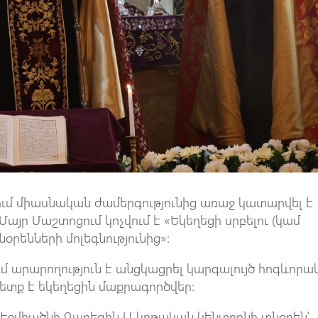
ւմ միասնական ժամերգությունից առաջ կատարվել է
Մայր Մաշտոցում կոչվում է «Եկեղեցի սրբելու (կամ
նօրենների մոլեգնությունից»:
ում արարողություն է անցկացրել կարգալույծ հոգևոր
ետք է եկեղեցին մաքրագործվեր:
 Էջմիածնի Գարեգին Ա կրթական կենտրոնի տնօրեն՝