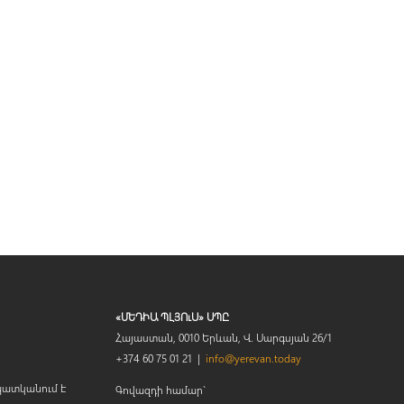
«ՄԵԴԻԱ ՊԼՅՈւՍ» ՍՊԸ
Հայաստան, 0010 Երևան, Վ. Սարգսյան 26/1
+374 60 75 01 21 |
info@yerevan.today
պատկանում է
Գովազդի համար`