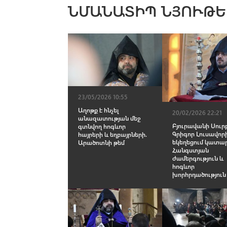
ՆՄԱՆԱՏԻՊ ՆՅՈՒԹԵ
23/05/2026 10:55
Աղոթք է հնչել
20/02/2026 22:21
անազատության մեջ
Բյուրավանի Սուր
գտնվող հոգևոր
Գրիգոր Լուսավոր
հայրերի և եղբայրների.
եկեղեցում կատար
Արածոտնի թեմ
Հանգստյան
ժամերգություն և
հոգևոր
խորհրդածություն