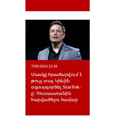
7/08/2026 22:36
Մասկը հրաժարվում է
թույլ տալ Կիևին
օգտագործել Starlink-
ը՝ Ռուսաստանին
հարվածելու համար