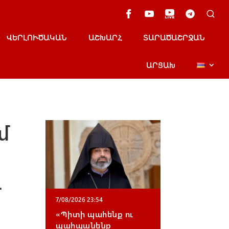
ՎԵՐԼՈՒԾԱԿԱՆ
ԱՇԽԱՐՀ
ՏԱՐԱԾԱՇՐՋԱՆ
ԱՐՑԱԽ
մ
ւ
7/08/2026 23:54
«Պիտի պահենք ու
պահպանենք