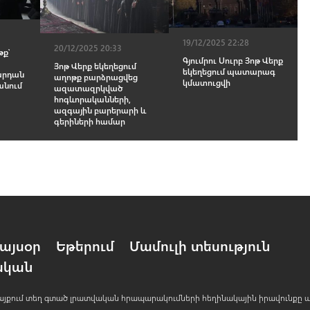
19/12/2025 22:28
20/12/2025 20:33
ք՝
Գյումրու Սուրբ Յոթ Վերք
Յոթ Վերք եկեղեցում
եկեղեցում պատարագ
արդան
աղոթք բարձրացվեց
կմատուցվի
անում
ազատազրկված
հոգևորականների,
ազգային բարերարի և
գերիների համար
այսօր
Եթերում
Մամուլի տեսություն
ական
 կայքում տեղ գտած լրատվական հրապարակումների հեղինակային իրավունքը 