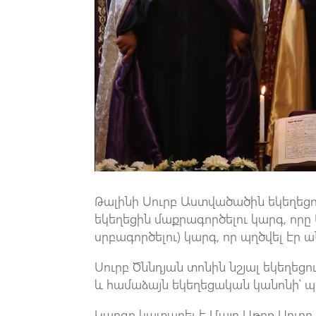
Թալինի Սուրբ Աստվածածին եկեղեցո
եկեղեցին մաքրագործելու կարգ, որը 
սրբագործելու) կարգ, որ պղծվել էր ա
Սուրբ Ծննդյան տոնին նշյալ եկեղեց
և համաձայն եկեղեցական կանոնի՝ պ
Կարգը կատարել է Մայր Աթոռ Սուրբ