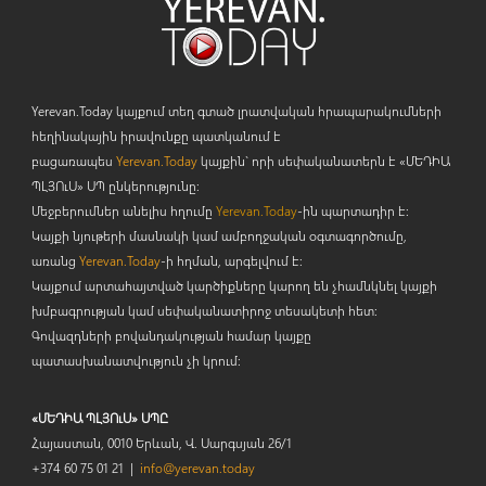
Yerevan.Today կայքում տեղ գտած լրատվական հրապարակումների
հեղինակային իրավունքը պատկանում է
բացառապես
Yerevan.Today
կայքին` որի սեփականատերն է «ՄԵԴԻԱ
ՊԼՅՈ
ւ
Ս» ՍՊ ընկերությունը։
Մեջբերումներ անելիս հղումը
Yerevan.Today
-ին պարտադիր է:
Կայքի նյութերի մասնակի կամ ամբողջական օգտագործումը,
առանց
Yerevan.Today
-ի հղման, արգելվում է:
Կայքում արտահայտված կարծիքները կարող են չհամնկնել կայքի
խմբագրության կամ սեփականատիրոջ տեսակետի հետ:
Գովազդների բովանդակության համար կայքը
պատասխանատվություն չի կրում:
«ՄԵԴԻԱ ՊԼՅՈւՍ» ՍՊԸ
Հայաստան, 0010 Երևան, Վ. Սարգսյան 26/1
+374 60 75 01 21 |
info@yerevan.today