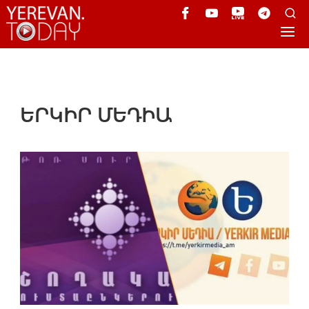
ԵՐԿԻՐ ՄԵԴԻԱ