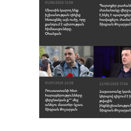
01/08/2026 12:08
Պարտքեր բաժանե
ժամանակը վերջա
Միասին կարող ենք
է,եկել է պարտքեր
իշխանության ղեկից
հավաքելու ժամա
հեռացնել այն ուժը, որը
Տիգրան Քոչարյա
քանդում է պետության
հիմնասյուները․
Օհանյան
01/07/2026 22:58
22/06/2026 17:44
Ռուսաստանի հետ
Հայաստանը կամ
հարաբերությունները
կերպով զիջում է 
վերջնական ք** մեջ
թվային
անելու մաստեր-կլաս.
ինքնիշխանությու
Տիգրան Քոչարյան
Տիգրան Քոչարյա