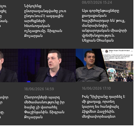
08/07/2026 15:24
լու
Նիկոլենց
Այս գործընթացները
ցել
ընտրազանգվածը լուռ
քաղաքական
ը
ընդունում է ազգային
հաշվեհարդար են՝ թույլ,
նակ․
արժեքների
մանրախնդիր,
ն
հետևողական
անբարոյական միավորի
ոչնչացումը. Տիգրան
վրեժխնդրություն.
Քոչարյան
Սեյրան Օհանյան
16/06/2026 17:10
18/06/2026 14:59
Իսկ Դիլիջանը դարձել է
ավոր
Ընտրողների պարզ
մի քաղաք, որտեղ
իր
մեծամասնությունը իր
կարող ես հանդիպել
ձայնը չի վստահել
Հիքմետ Հաջիևին.
նը.
Փաշինյանին. Տիգրան
մեդիափորձագետ
ն
Քոչարյան