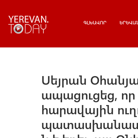
ԳԼԽԱՎՈՐ
ԵՐԵՎԱ
Սեյրան Օհանյա
ապացուցեց, որ
հարավային ուղ
պատասխանատու