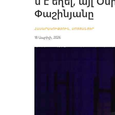
ն է եղել, այլ 
Փաշինյանը
ՀԱՍԱՐԱԿՈՒԹՅՈՒՆ
,
ՍՈՑՑԱՆՑԵՐ
18 Ապրիլի, 2026