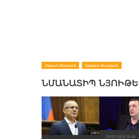
Սեյրան Օհանյան
|
Տիգրան Քոչարյան
ՆՄԱՆԱՏԻՊ ՆՅՈՒԹԵ
29/07/2026 10:49