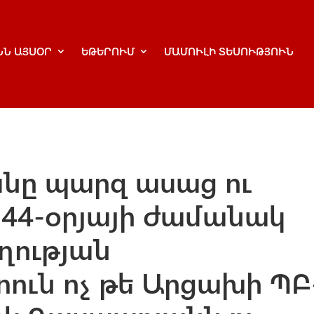
ՆՆ ԱՅՍՕՐ
ԵԹԵՐՈՒՄ
ՄԱՄՈՒԼԻ ՏԵՍՈՒԹՅՈՒՆ
նը պարզ ասաց ու
 44-օրյայի ժամանակ
ղության
ն ոչ թե Արցախի ՊԲ