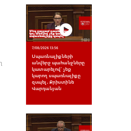
7/08/2026 13:56
Սպառնալիքների
ղ
անվերջ պահանջները
կատարելով՝ չեք
կարող սպառնալիքը
զսպել․ Քրիստինե
Վարդանյան