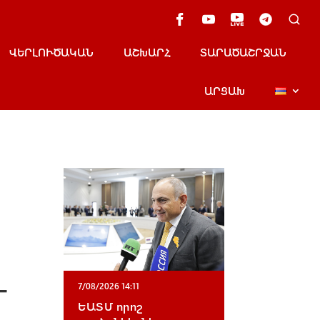
ՎԵՐԼՈՒԾԱԿԱՆ
ԱՇԽԱՐՀ
ՏԱՐԱԾԱՇՐՋԱՆ
ԱՐՑԱԽ
-
7/08/2026 14:11
ԵԱՏՄ որոշ