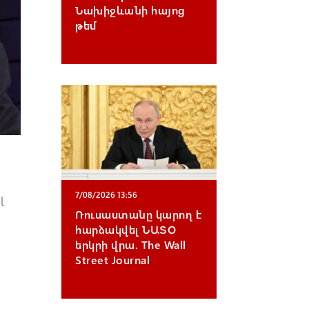
Նախիջևանի հայոց
թեմ
7/08/2026 13:56
լ
Ռուսաստանը կարող է
հարձակվել ՆԱՏՕ
երկրի վրա. The Wall
Street Journal