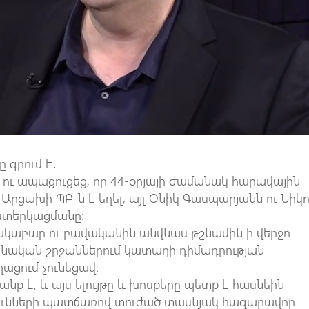
 գրում է․
ու ապացուցեց, որ 44-օրյայի ժամանակ հարավային
րցախի ՊԲ-ն է եղել, այլ Օնիկ Գասպարյանն ու Նիկո
իստերկացմանը։
ւնակաբար ու բավականին անվնաս թշնամին ի վերջո
նական շրջաններում կատաղի դիմադրության
ացում չունեցավ։
նք է, և այս ելույթը և խոսքերը պետք է հասնեին
թյունների պատճառով տուժած տասնյակ հազարավոր