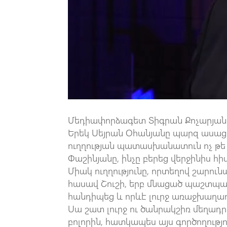
Մեդիափորձագետ Տիգրան Քոչարյանը
Երեկ Սեյրան Օհանյանը պարզ ասաց 
ուղղության պատասխանատուն ոչ թե Ա
Փաշինյանը, ինչը բերեց վերջինիս հ
Միակ ուղղությունը, որտեղով շարո
հասավ Շուշի, երբ մնացած պաշտպա
հանդիպեց և որևէ լուրջ առաջխաղաղ
Սա շատ լուրջ ու ծանրակշիռ մեղադրա
բոլորին, հատկապես այս գործողու