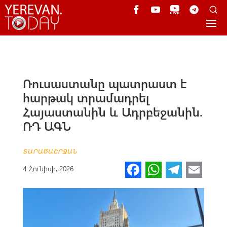
Ռուսաստանը պատրաստ է
հարթակ տրամադրել
Հայաստանին և Ադրբեջանին.
ՌԴ ԱԳՆ
ՏԱՐԱԾԱՇՐՋԱՆ
Fa
W
Te
E
4 Հունիսի, 2026
ce
h
le
m
b
at
gr
ail
o
s
a