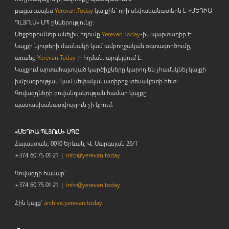
բացառապես
Yerevan.Today
կայքին` որի սեփականատերն է «ՄԵԴԻԱ
ՊԼՅՈ
ւ
Ս» ՍՊ ընկերությունը։
Մեջբերումներ անելիս հղումը
Yerevan.Today
-ին պարտադիր է:
Կայքի նյութերի մասնակի կամ ամբողջական օգտագործումը,
առանց
Yerevan.Today
-ի հղման, արգելվում է:
Կայքում արտահայտված կարծիքները կարող են չհամնկնել կայքի
խմբագրության կամ սեփականատիրոջ տեսակետի հետ:
Գովազդների բովանդակության համար կայքը
պատասխանատվություն չի կրում:
«ՄԵԴԻԱ ՊԼՅՈւՍ» ՍՊԸ
Հայաստան, 0010 Երևան, Վ. Սարգսյան 26/1
+374 60 75 01 21 |
info@yerevan.today
Գովազդի համար`
+374 60 75 01 21 |
info@yerevan.today
Հին կայք`
archive.yerevan.today