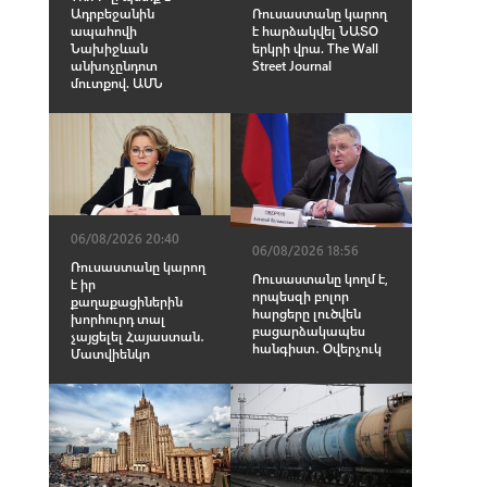
Ադրբեջանին
Ռուսաստանը կարող
ապահովի
է հարձակվել ՆԱՏՕ
Նախիջևան
երկրի վրա. The Wall
անխոչընդոտ
Street Journal
մուտքով. ԱՄՆ
06/08/2026 20:40
06/08/2026 18:56
Ռուսաստանը կարող
Ռուսաստանը կողմ է,
է իր
որպեսզի բոլոր
քաղաքացիներին
հարցերը լուծվեն
խորհուրդ տալ
բացարձակապես
չայցելել Հայաստան․
հանգիստ․ Օվերչուկ
Մատվիենկո