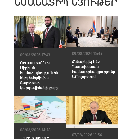
ՆՄԱՆԱՏԻՊ ՆՅՈՒԹԵՐ
09/08/2026 15:45
09/08/2026 17:43
Քննարկվել է ՀՀ-
Ռուսաստանն ու
Ղազախստան
Սիրիան
համագործակցությունը
համաձայնության են
ԱԲ ոլորտում
եկել Խմեյմիմի և
Տարտուսի
կարգավիճակի շուրջ
08/08/2026 14:58
07/08/2026 13:56
TRIPP-ը պետք է