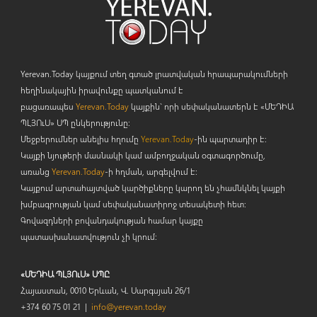
Yerevan.Today կայքում տեղ գտած լրատվական հրապարակումների
հեղինակային իրավունքը պատկանում է
բացառապես
Yerevan.Today
կայքին` որի սեփականատերն է «ՄԵԴԻԱ
ՊԼՅՈ
ւ
Ս» ՍՊ ընկերությունը։
Մեջբերումներ անելիս հղումը
Yerevan.Today
-ին պարտադիր է:
Կայքի նյութերի մասնակի կամ ամբողջական օգտագործումը,
առանց
Yerevan.Today
-ի հղման, արգելվում է:
Կայքում արտահայտված կարծիքները կարող են չհամնկնել կայքի
խմբագրության կամ սեփականատիրոջ տեսակետի հետ:
Գովազդների բովանդակության համար կայքը
պատասխանատվություն չի կրում:
«ՄԵԴԻԱ ՊԼՅՈւՍ» ՍՊԸ
Հայաստան, 0010 Երևան, Վ. Սարգսյան 26/1
+374 60 75 01 21 |
info@yerevan.today