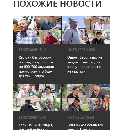
ПОХОЖИЕ НОВОСТИ
16/07/2026 15:48
16/07/2026 14:56
Кто они без русских:
Опрос: Европа нас не
вот когда сделают газ
защитит, мы видели
по 600-700 долларов,
войну — они ничего
посмотрим что будут
не сделали
делать — опрос
15/07/2026 16:31
15/07/2026 15:41
Если Пашинян уйдет,
Если Никол останется
никакой войны не
еще на 5 лет, мы