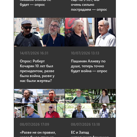
будет — опрос
очень сильно
пострадаем — опрос
14/07/2026 16:31
10/07/2026 13:13
Опрос: Роберт
Пашинян Алиеву по
Кочарян 10 лет был
душе, теперь точно
президентом, разве
будет война — опрос
была война, разве у
нас были жертвы?
08/07/2026 17:09
08/07/2026 13:18
«Разве не он правил,
ЕС и Запад