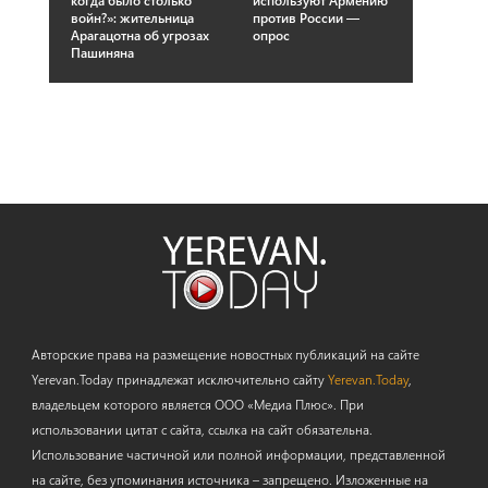
когда было столько
используют Армению
войн?»: жительница
против России —
Арагацотна об угрозах
опрос
Пашиняна
Авторские права на размещение новостных публикаций на сайте
Yerevan.Today принадлежат исключительно сайту
Yerevan.Today
,
владельцем которого является ООО «Медиа Плюс». При
использовании цитат с сайта, ссылка на сайт обязательна.
Использование частичной или полной информации, представленной
на сайте, без упоминания источника – запрещено. Изложенные на