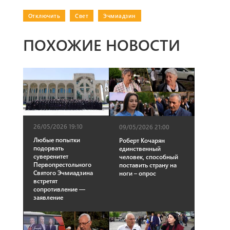
Отключить
|
Свет
|
Эчмиадзин
ПОХОЖИЕ НОВОСТИ
26/05/2026 19:10
09/05/2026 21:00
Любые попытки
Роберт Кочарян
подорвать
единственный
суверенитет
человек, способный
Первопрестольного
поставить страну на
Святого Эчмиадзина
ноги – опрос
встретят
сопротивление —
заявление