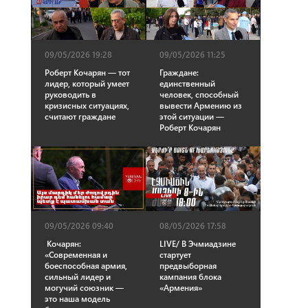
09/05/2026 19:28
09/05/2026 11:25
Роберт Кочарян — тот
Граждане:
лидер, который умеет
единственный
руководить в
человек, способный
кризисных ситуациях,
вывести Армению из
считают граждане
этой ситуации —
Роберт Кочарян
09/05/2026 09:40
08/05/2026 17:58
Кочарян:
LIVE/ В Эчмиадзине
«Современная и
стартует
боеспособная армия,
предвыборная
сильный лидер и
кампания блока
могучий союзник —
«Армения»
это наша модель