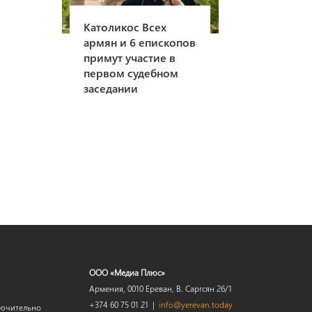
Католикос Всех
армян и 6 епископов
примут участие в
первом судебном
заседании
ООО «Медиа Плюс»
Армения, 0010 Ереван, В. Саргсян 26/1
+374 60 75 01 21 |
info@yerevan.today
лючительно