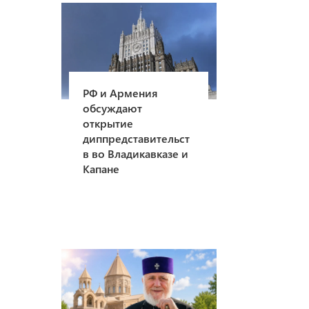
РФ и Армения
обсуждают
открытие
диппредставительст
в во Владикавказе и
Капане