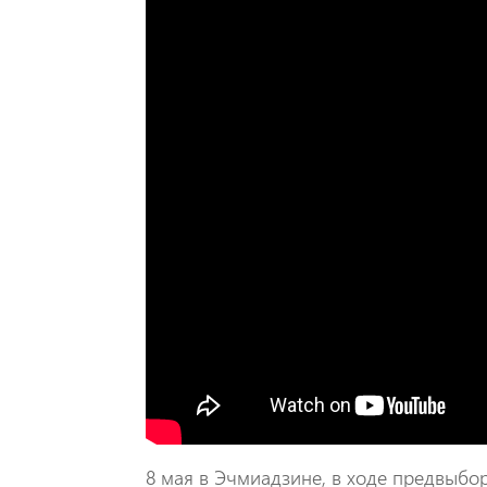
8 мая в Эчмиадзине, в ходе предвыбо