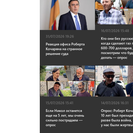
16/07/2026 15:48
31/07/2026 19:26
Кто они без русски
когда сделают газ 
Реакция офиса Роберта
600-700 долларов,
Кочаряна на странное
посмотрим что буд
решение суда
делать — опрос
15/07/2026 15:41
14/07/2026 16:31
Если Никол останется
Опрос: Роберт Коч
еще на 5 лет, мы очень
10 лет был презид
сильно пострадаем —
разве была война,
опрос
у нас были жертвы