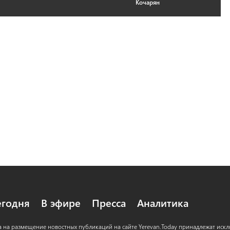
Кочарян
егодня
В эфире
Пресса
Аналитика
а на размещение новостных публикаций на сайте Yerevan.Today принадлежат иск