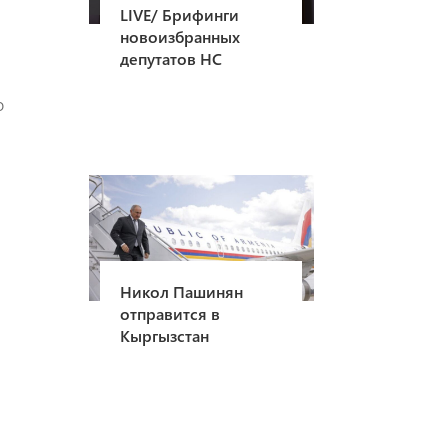
LIVE/ Брифинги
новоизбранных
депутатов НС
о
Никол Пашинян
отправится в
Кыргызстан