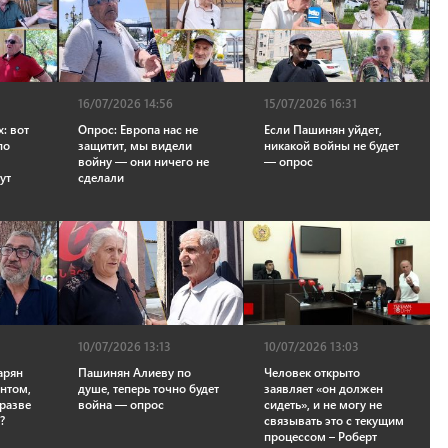
16/07/2026 14:56
15/07/2026 16:31
х: вот
Опрос: Европа нас не
Если Пашинян уйдет,
по
защитит, мы видели
никакой войны не будет
войну — они ничего не
— опрос
ут
сделали
10/07/2026 13:13
10/07/2026 13:03
арян
Пашинян Алиеву по
Человек открыто
ентом,
душе, теперь точно будет
заявляет «он должен
 разве
война — опрос
сидеть», и не могу не
?
связывать это с текущим
процессом – Роберт