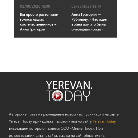
02/08/2026 18:00
02/08/2026 13:14
Вы просто растоптали
Анна Григорян —
голоса наших
Рубиняну։ «Нас ждет
соотечественников –
война или это была
Анна Григорян
очередная ложь?»
Авторские права на размещение новостных публикаций на сайте
Yerevan.Today принадлежат исключительно сайту
Yerevan.Today
,
владельцем которого является ООО «Медиа Плюс». При
использовании цитат с сайта, ссылка на сайт обязательна.