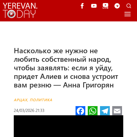
Насколько же нужно не
любить собственный народ,
чтобы заявлять: если я уйду,
придет Алиев и снова устроит
вам резню — Анна Григорян
АРЦАХ
,
ПОЛИТИКА
Fa
W
Te
E
24/03/2026 21:33
ce
h
le
m
b
at
gr
ail