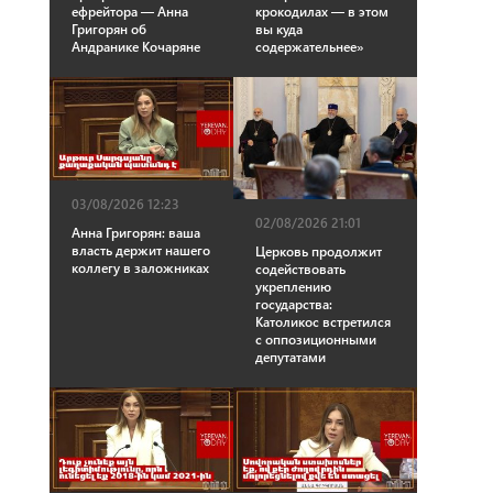
ефрейтора — Анна
крокодилах — в этом
Григорян об
вы куда
Андранике Кочаряне
содержательнее»
03/08/2026 12:23
02/08/2026 21:01
Анна Григорян: ваша
власть держит нашего
Церковь продолжит
коллегу в заложниках
содействовать
укреплению
государства:
Католикос встретился
с оппозиционными
депутатами