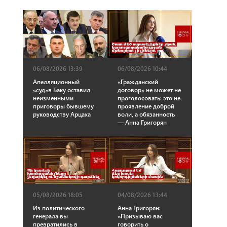
06/08/2026 10:44
06/08/2026 13:39
«Гражданский
Апелляционный
договор» не может не
«суд»в Баку оставил
проголосовать: это не
неизменными
проявление доброй
приговоры бывшему
воли, а обязанность
руководству Арцаха
— Анна Григорян
05/08/2026 18:05
04/08/2026 13:44
Из политического
Анна Григорян:
генерала вы
«Призываю вас
превратились в
говорить о