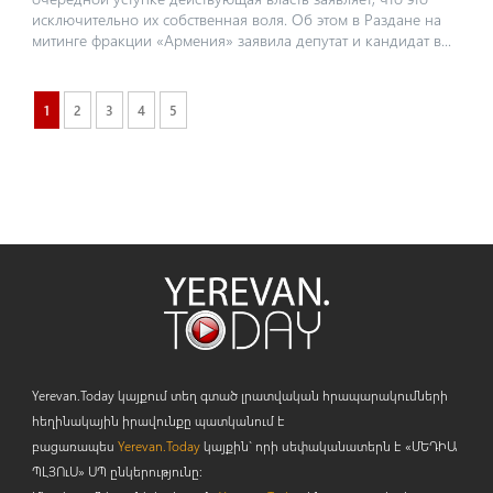
исключительно их собственная воля. Об этом в Раздане на
митинге фракции «Армения» заявила депутат и кандидат в...
1
2
3
4
5
Yerevan.Today կայքում տեղ գտած լրատվական հրապարակումների
հեղինակային իրավունքը պատկանում է
բացառապես
Yerevan.Today
կայքին` որի սեփականատերն է «ՄԵԴԻԱ
ՊԼՅՈ
ւ
Ս» ՍՊ ընկերությունը։