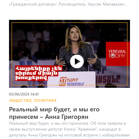
«Гражданский договор»: Руководитель: Арусяк Манавазян...
05/06/2026 14:41
,
ОБЩЕСТВО
ПОЛИТИКА
Реальный мир будет, и мы его
принесем – Анна Григорян
Реальный мир будет, и мы его принесем. Об этом заявила в
своем выступлении депутат блока "Армения", кандидат в
депутаты Анна Григорян на итоговой встрече с избирателями