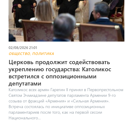
02/08/2026 21:01
,
ОБЩЕСТВО
ПОЛИТИКА
Церковь продолжит содействовать
укреплению государства: Католикос
встретился с оппозиционными
депутатами
Католикос всех армян Гарегин II принял в Первопрестольном
Святом Эчмиадзине депутатов парламента Армении 9-го
созыва от фракций «Армения» и «Сильная Армения».
Встреча состоялась по инициативе оппозиционных
парламентариев после того, как на первой сессии
Национального...