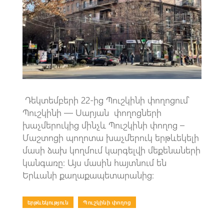
k
p
p
Դեկտեմբերի 22-ից Պուշկինի փողոցում՝
Պուշկինի — Սարյան փողոցների
խաչմերուկից մինչև Պուշկինի փողոց –
Մաշտոցի պողոտա խաչմերուկ երթևեկելի
մասի ձախ կողմում կարգելվի մեքենաների
կանգառը: Այս մասին հայտնում են
Երևանի քաղաքապետարանից:
երթևեկություն
|
Պուշկինի փողոց