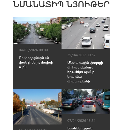
ՆՄԱՆԱՏԻՊ ՆՅՈՒԹԵՐ
04/05/2026 09:09
29/04/2026 10:57
Որ փողոցներն են
փակ լինելու մայիսի
Անտառային փողոցի
4-ին
մի հատվածում
երթևեկությունը
կդառնա
միակողմանի
07/04/2026 13:24
Երթևեկության