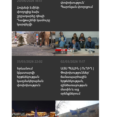
20/04/2026 18:51
փոփոխություն՝
Պարոնյան փողոցում
Հովսեփ Էմինի
փողոցից ձախ
շրջադարձը դեպի
Դավթաշենի կամուրջ
կարգելվի
31/03/2026 22:02
02/03/2026 11:17
Երևանում
ԱՅՍ ՊԱՀԻՆ | ՈւՂԻՂ |
կկատարվի
Փոփոխություններ՝
երթևեկության
ճանապարհային
կազմակերպման
երթևեկության,
փոփոխություն
զինծառայության
մասին և այլ
օրենքներում