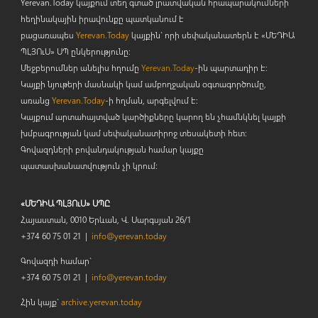
Yerevan.Today կայքում տեղ գտած լրատվական հրապարակումների
հեղինակային իրավունքը պատկանում է
բացառապես
Yerevan.Today
կայքին` որի սեփականատերն է «ՄԵԴԻԱ
ՊԼՅՈ
ւ
Ս» ՍՊ ընկերությունը։
Մեջբերումներ անելիս հղումը
Yerevan.Today
-ին պարտադիր է:
Կայքի նյութերի մասնակի կամ ամբողջական օգտագործումը,
առանց
Yerevan.Today
-ի հղման, արգելվում է:
Կայքում արտահայտված կարծիքները կարող են չհամնկնել կայքի
խմբագրության կամ սեփականատիրոջ տեսակետի հետ:
Գովազդների բովանդակության համար կայքը
պատասխանատվություն չի կրում:
«ՄԵԴԻԱ ՊԼՅՈւՍ» ՍՊԸ
Հայաստան, 0010 Երևան, Վ. Սարգսյան 26/1
+374 60 75 01 21 |
info@yerevan.today
Գովազդի համար`
+374 60 75 01 21 |
info@yerevan.today
Հին կայք`
archive.yerevan.today