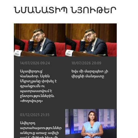
ՆՄԱՆԱՏԻՊ ՆՅՈՒԹԵՐ
14/07/2026 09:24
10/07/2026 20:09
Ալավերդուց՝
Եվս մի մարզպետ չի
Վանաձոր. Արեն
վերցնի մանդատը
Մկրտչյանը փոխել է
գրանցումն ու
պատրաստվում է
ընտրություններին.
«Ժողովուրդ»
03/12/2025 21:35
Ավելորդ
արտահայտություններ
անելուց առաջ ավելի
լավ է՝ մեծերի հետ մի