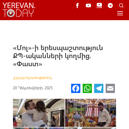
«Մոլ»-ի երեսպաշտություն
ՔՊ-ականների կողմից.
«Փաստ»
ՀԱՍԱՐԱԿՈՒԹՅՈՒՆ
Fa
W
Te
E
20 Դեկտեմբերի, 2025
ce
h
le
m
b
at
gr
ail
o
s
a
o
A
m