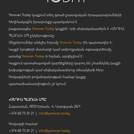
Yerevan.Today կայքում տեղ գտած լրատվական հրապարակումների
հեղինակային իրավունքը պատկանում է
բացառապես
Yerevan.Today
կայքին` որի սեփականատերն է «ՄԵԴԻԱ
ՊԼՅՈ
ւ
Ս» ՍՊ ընկերությունը։
Մեջբերումներ անելիս հղումը
Yerevan.Today
-ին պարտադիր է:
Կայքի նյութերի մասնակի կամ ամբողջական օգտագործումը,
առանց
Yerevan.Today
-ի հղման, արգելվում է:
Կայքում արտահայտված կարծիքները կարող են չհամնկնել կայքի
խմբագրության կամ սեփականատիրոջ տեսակետի հետ:
Գովազդների բովանդակության համար կայքը
պատասխանատվություն չի կրում:
«ՄԵԴԻԱ ՊԼՅՈւՍ» ՍՊԸ
Հայաստան, 0010 Երևան, Վ. Սարգսյան 26/1
+374 60 75 01 21 |
info@yerevan.today
Գովազդի համար`
+374 60 75 01 21 |
info@yerevan.today