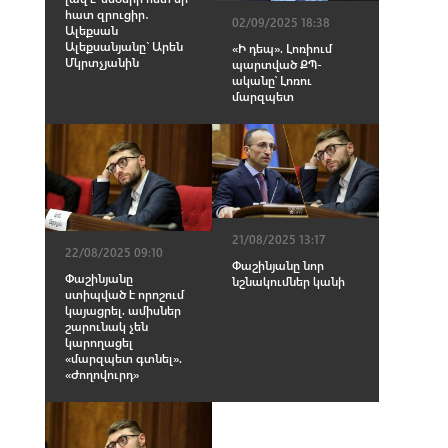
հատ զրուցիր․
02/09/2025 18:38
Ալեքսան
Ալեքսանյանը` Արեն
«Ի դեպ». Լոռիում
Մկրտչյանին
պարտված ՔՊ-
ականը՝ Լոռու
մարզպետ
21/08/2025 13:17
22/08/2025 09:10
Փաշինյանը նոր
Փաշինյանը
նշնակումներ կանի
ստիպված է որոշում
կայացրել. ամիսներ
շարունակ չեն
կարողացել
«մարզպետ գտնել».
«Ժողովուրդ»