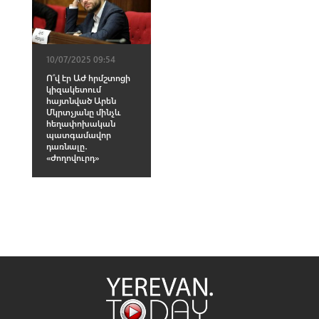
10/07/2025 09:54
Ո՞վ էր ԱԺ հրմշտոցի
կիզակետում
հայտնված Արեն
Մկրտչյանը մինչև
հեղափոխական
պատգամավոր
դառնալը․
«Ժողովուրդ»