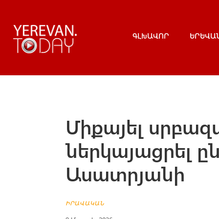
ԳԼԽԱՎՈՐ
ԵՐԵՎԱ
Միքայել սրբազ
ներկայացրել 
Ասատրյանի
ԻՐԱՎԱԿԱՆ