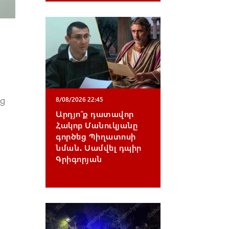
ից
8/08/2026 22:45
Արդյո՞ք դատավոր
Հակոբ Մանուկյանը
գործեց Պիղատոսի
նման․ Սամվել դպիր
Գրիգորյան