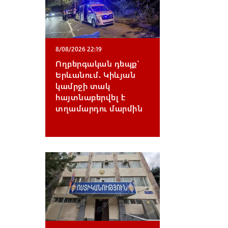
8/08/2026 22:19
Ողբերգական դեպք՝
Երևանում․ Կիևյան
կամրջի տակ
հայտնաբերվել է
տղամարդու մարմին