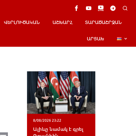
ՎԵՐԼՈՒԾԱԿԱՆ
ԱՇԽԱՐՀ
ՏԱՐԱԾԱՇՐՋԱՆ
ԱՐՑԱԽ
8/08/2026 23:22
Ալիևը նամակ է գրել
Թրամփին