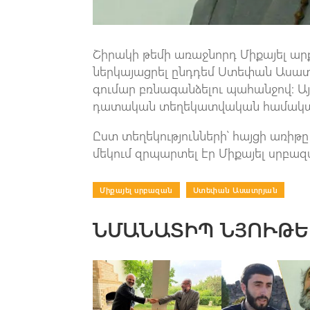
Շիրակի թեմի առաջնորդ Միքայել ա
ներկայացրել ընդդեմ Ստեփան Ասատր
գումար բռնագանձելու պահանջով: Ա
դատական տեղեկատվական համակա
Ըստ տեղեկությունների՝ հայցի առիթ
մեկում զրպարտել էր Միքայել սրբազա
Միքայել սրբազան
|
Ստեփան Ասատրյան
ՆՄԱՆԱՏԻՊ ՆՅՈՒԹԵ