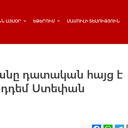
ՆՆ ԱՅՍՕՐ
ԵԹԵՐՈՒՄ
ՄԱՄՈՒԼԻ ՏԵՍՈՒԹՅՈՒՆ
անը դատական հայց է
ընդդեմ Ստեփան