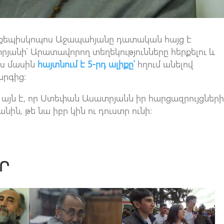
րքեպիսկոպոս Աջապահյանը դատական հայց է
յանի՝ Արատավորող տեղեկությունները հերքելու և
յս մասին
հայտնում է 5-րդ ալիքը՝
հղում անելով
րգից:
ը այն է, որ Ստեփան Ասատրյանն իր հարցազրույցներ
նին, թե նա իբր կին ու դուստր ունի:
Ր