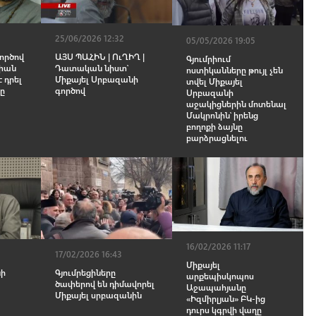
25/06/2026 12:32
05/05/2026 19:05
ԱՅՍ ՊԱՀԻՆ | ՈւՂԻՂ |
ործով
Գյումրիում
Դատական նիստ՝
փան
ոստիկանները թույլ չեն
Միքայել Սրբազանի
 դրել
տվել Միքայել
գործով
ը
Սրբազանի
աջակիցներին մոտենալ
Մակրոնին՝ իրենց
բողոքի ձայնը
բարձրացնելու
16/02/2026 11:17
17/02/2026 16:43
Միքայել
նի
Գյումրեցիները
արքեպիսկոպոս
ծափերով են դիմավորել
Աջապահյանը
Միքայել սրբազանին
«Իզմիրլյան» ԲԿ-ից
դուրս կգրվի վաղը