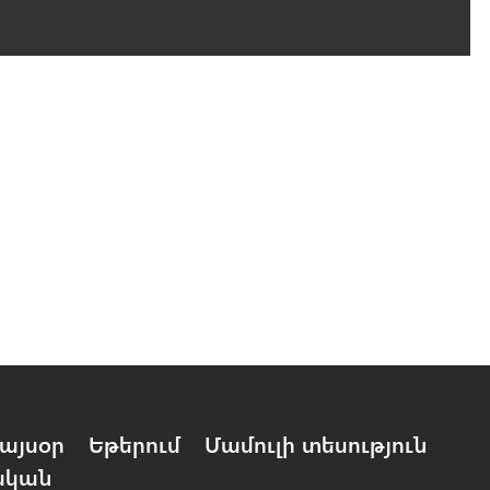
այսօր
Եթերում
Մամուլի տեսություն
ական