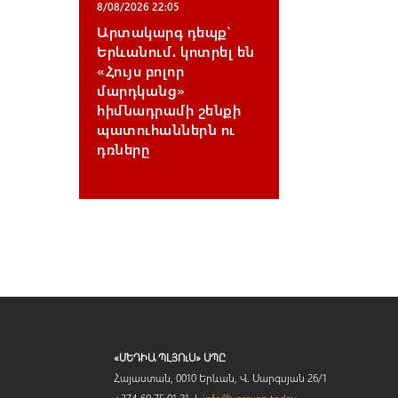
8/08/2026 22:05
Արտակարգ դեպք՝
Երևանում․ կոտրել են
«Հույս բոլոր
մարդկանց»
հիմնադրամի շենքի
պատուհաններն ու
դռները
«ՄԵԴԻԱ ՊԼՅՈւՍ» ՍՊԸ
Հայաստան, 0010 Երևան, Վ. Սարգսյան 26/1