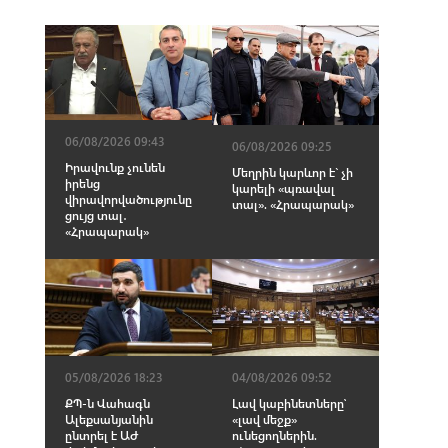
06/08/2026 09:43
06/08/2026 09:25
Իրավունք չունեն
Մեղրին կարևոր է` չի
իրենց
կարելի «պռավալ
վիրավորվածությունը
տալ». «Հրապարակ»
ցույց տալ․
«Հրապարակ»
05/08/2026 18:23
04/08/2026 09:52
ՔՊ-ն Վահագն
Լավ կաբինետները՝
Ալեքսանյանին
«լավ մեջք»
ընտրել է ԱԺ
ունեցողներին.