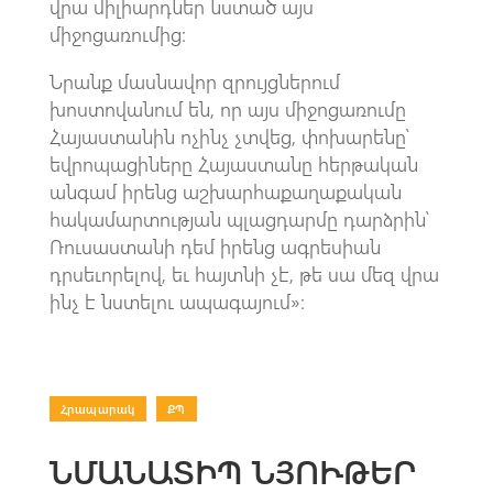
վրա միլիարդներ նստած այս
միջոցառումից:
Նրանք մասնավոր զրույցներում
խոստովանում են, որ այս միջոցառումը
Հայաստանին ոչինչ չտվեց, փոխարենը՝
եվրոպացիները Հայաստանը հերթական
անգամ իրենց աշխարհաքաղաքական
հակամարտության պլացդարմը դարձրին՝
Ռուսաստանի դեմ իրենց ագրեսիան
դրսեւորելով, եւ հայտնի չէ, թե սա մեզ վրա
ինչ է նստելու ապագայում»:
Հրապարակ
|
ՔՊ
ՆՄԱՆԱՏԻՊ ՆՅՈՒԹԵՐ