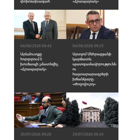
փոխնախագահ
«Հրապարակ»
04/08/2026 09:43
04/08/2026 09:35
Արևմուտքը
Արտյոմ Մեհրաբյանի
հորդորում է
կարճատև
խուճապի չմատնվել.
պատգամավորությունն
«Հրապարակ»
ու
հայտարարագրերի
խճանկարը․
«Ժողովուրդ»
30/07/2026 09:28
29/07/2026 09:34