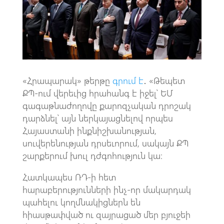
k
p
p
«Հրապարակ» թերթը
գրում է
․ «Թեպետ
ՔՊ-ում վերեւից հրահանգ է իջել՝ ԵՄ
գագաթնաժողովը քարոզչական դրոշակ
դարձնել՝ այն ներկայացնելով որպես
Հայաստանի ինքնիշխանության,
սուվերենության դրսեւորում, սակայն ՔՊ
շարքերում խուլ դժգոհություն կա։
Հատկապես ՌԴ-ի հետ
հարաբերությունների ինչ-որ մակարդակ
պահելու կողմնակիցներն են
հիասթափված ու զայրացած մեր բյուջեի