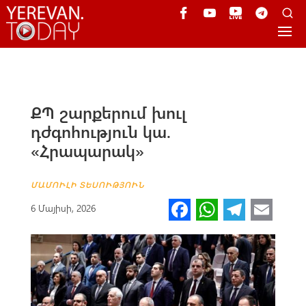
ՔՊ շարքերում խուլ
դժգոհություն կա.
«Հրապարակ»
ՄԱՄՈՒԼԻ ՏԵՍՈՒԹՅՈՒՆ
Fa
W
Te
E
6 Մայիսի, 2026
ce
h
le
m
b
at
gr
ail
o
s
a
o
A
m