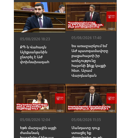
05/08/2026 17:40
05/08/2026 18:23
Ես առաջարկում եմ՝
ՔՊ-ն Վահագն
ԱԺ պատգամավորը
Ալեքսանյանին
բացահայտի իր
ընտրել է ԱԺ
առնչությունը
փոխնախագահ
հայտնի ֆեյք կայքի
հետ․ Արամ
Վարդևանյան
05/08/2026 12:04
05/08/2026 11:35
Եթե մարզային այցի
Մանդատը դուք
ժամանակ
ստացել եք
հայտնվում ենք այլ
ժողովրդից, ոչ թե