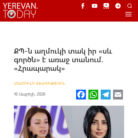
ՔՊ-ն աղմուկի տակ իր «սև
գործն» է առաջ տանում.
«Հրապարակ»
ՄԱՄՈՒԼԻ ՏԵՍՈՒԹՅՈՒՆ
Fa
W
Te
E
16 Ապրիլի, 2026
ce
h
le
m
b
at
gr
ail
o
s
a
o
A
m