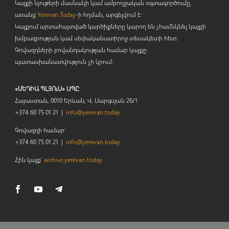
Կայքի նյութերի մասնակի կամ ամբողջական օգտագործումը,
առանց
Yerevan.Today
-ի հղման, արգելվում է:
Կայքում արտահայտված կարծիքները կարող են չհամնկնել կայքի
խմբագրության կամ սեփականատիրոջ տեսակետի հետ:
Գովազդների բովանդակության համար կայքը
պատասխանատվություն չի կրում:
«ՄԵԴԻԱ ՊԼՅՈւՍ» ՍՊԸ
Հայաստան, 0010 Երևան, Վ. Սարգսյան 26/1
+374 60 75 01 21 |
info@yerevan.today
Գովազդի համար`
+374 60 75 01 21 |
info@yerevan.today
Հին կայք`
archive.yerevan.today