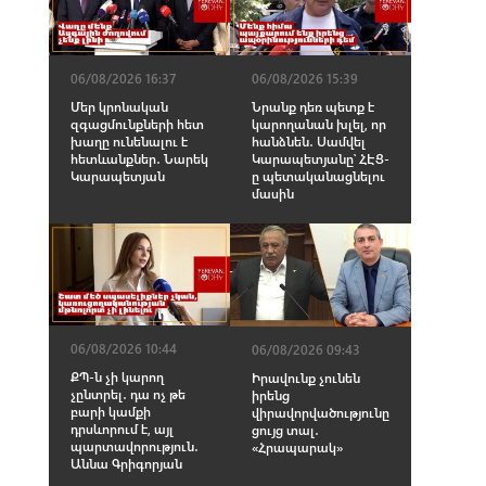
06/08/2026 16:37
06/08/2026 15:39
Մեր կրոնական
Նրանք դեռ պետք է
զգացմունքների հետ
կարողանան խլել, որ
խաղը ունենալու է
հանձնեն․ Սամվել
հետևանքներ․ Նարեկ
Կարապետյանը՝ ՀԷՑ-
Կարապետյան
ը պետականացնելու
մասին
06/08/2026 10:44
06/08/2026 09:43
ՔՊ-ն չի կարող
Իրավունք չունեն
չընտրել․ դա ոչ թե
իրենց
բարի կամքի
վիրավորվածությունը
դրսևորում է, այլ
ցույց տալ․
պարտավորություն․
«Հրապարակ»
Աննա Գրիգորյան