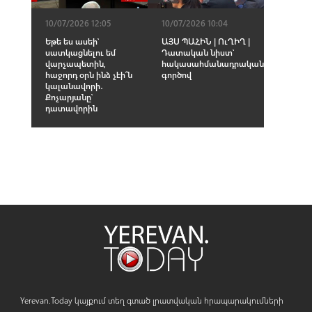
10/07/2026 12:05
10/07/2026 10:04
Եթե ես ասեի՝
ԱՅՍ ՊԱՀԻՆ | ՈւՂԻՂ |
սատկացնելու եմ
Դատական նիստ՝
վարչապետին,
հակասահմանադրական
հաջորդ օրն ինձ չէի՞ն
գործով
կալանավորի․
Քոչարյանը՝
դատավորին
Yerevan.Today կայքում տեղ գտած լրատվական հրապարակումների