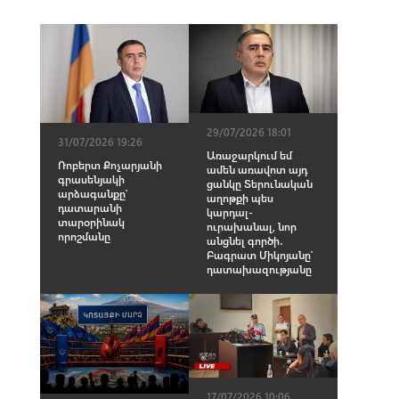
29/07/2026 18:01
31/07/2026 19:26
Առաջարկում եմ
Ռոբերտ Քոչարյանի
ամեն առավոտ այդ
գրասենյակի
ցանկը Տերունական
արձագանքը՝
աղոթքի պես
դատարանի
կարդալ-
տարօրինակ
ուրախանալ, նոր
որոշմանը
անցնել գործի․
Բագրատ Միկոյանը՝
դատախազությանը
17/07/2026 10:06