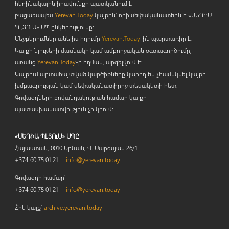
հեղինակային իրավունքը պատկանում է
բացառապես
Yerevan.Today
կայքին` որի սեփականատերն է «ՄԵԴԻԱ
ՊԼՅՈ
ւ
Ս» ՍՊ ընկերությունը։
Մեջբերումներ անելիս հղումը
Yerevan.Today
-ին պարտադիր է:
Կայքի նյութերի մասնակի կամ ամբողջական օգտագործումը,
առանց
Yerevan.Today
-ի հղման, արգելվում է:
Կայքում արտահայտված կարծիքները կարող են չհամնկնել կայքի
խմբագրության կամ սեփականատիրոջ տեսակետի հետ:
Գովազդների բովանդակության համար կայքը
պատասխանատվություն չի կրում:
«ՄԵԴԻԱ ՊԼՅՈւՍ» ՍՊԸ
Հայաստան, 0010 Երևան, Վ. Սարգսյան 26/1
+374 60 75 01 21 |
info@yerevan.today
Գովազդի համար`
+374 60 75 01 21 |
info@yerevan.today
Հին կայք`
archive.yerevan.today