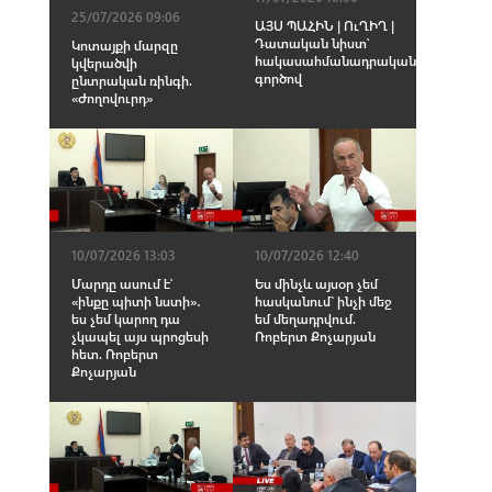
25/07/2026 09:06
ԱՅՍ ՊԱՀԻՆ | ՈւՂԻՂ |
Դատական նիստ՝
Կոտայքի մարզը
հակասահմանադրական
կվերածվի
գործով
ընտրական ռինգի.
«Ժողովուրդ»
10/07/2026 13:03
10/07/2026 12:40
Մարդը ասում է՝
Ես մինչև այսօր չեմ
«ինքը պիտի նստի»․
հասկանում` ինչի մեջ
ես չեմ կարող դա
եմ մեղադրվում.
չկապել այս պրոցեսի
Ռոբերտ Քոչարյան
հետ. Ռոբերտ
Քոչարյան