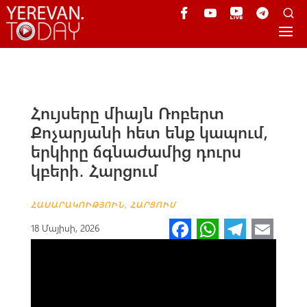
Հույսերը միայն Ռոբերտ
Քոչարյանի հետ ենք կապում,
երկիրը ճգնաժամից դուրս
կբերի․ Հարցում
ՀԱՍԱՐԱԿՈՒԹՅՈՒՆ
,
ՀԱՐՑՈՒՄ
Fa
W
Te
E
18 Մայիսի, 2026
ce
h
le
m
b
at
gr
ail
o
s
a