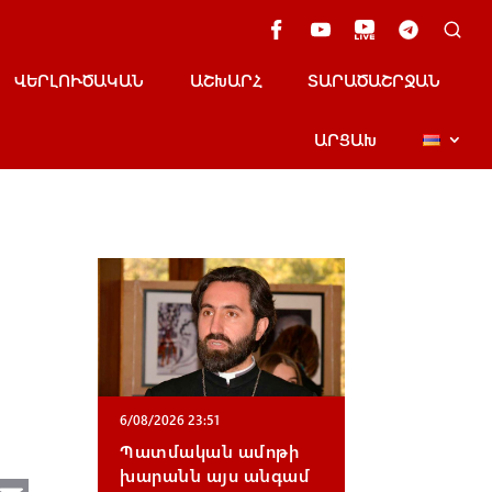
ՎԵՐԼՈՒԾԱԿԱՆ
ԱՇԽԱՐՀ
ՏԱՐԱԾԱՇՐՋԱՆ
ԱՐՑԱԽ
6/08/2026 23:51
Պատմական ամոթի
խարանն այս անգամ