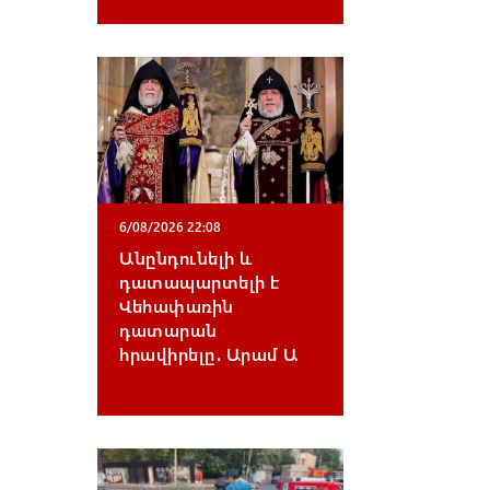
6/08/2026 22:08
Անընդունելի և
դատապարտելի է
Վեհափառին
դատարան
հրավիրելը․ Արամ Ա