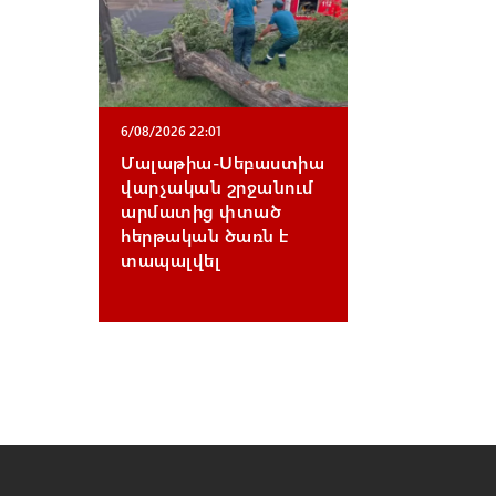
6/08/2026 22:01
Մալաթիա-Սեբաստիա
վարչական շրջանում
արմատից փտած
հերթական ծառն է
տապալվել