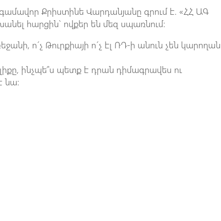
ամավոր Քրիստինե Վարդանյանը գրում է. «ՀՀ ԱԳ
նել հարցին` ովքեր են մեզ սպառնում:
եջանի, ո´չ Թուրքիայի ո´չ էլ ՌԴ-ի անուն չեն կարողան
լիքը, ինչպե՞ս պետք է դրան դիմագրավես ու
է նա: