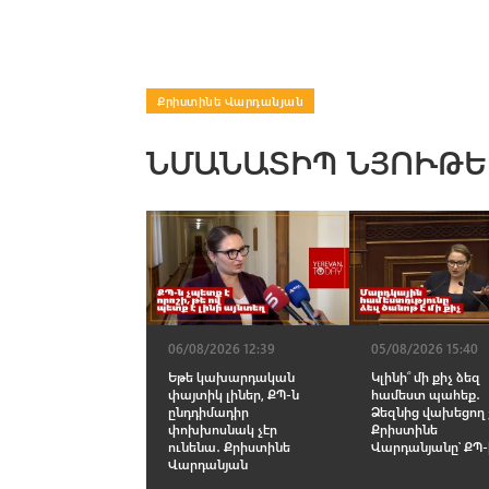
Քրիստինե Վարդանյան
ՆՄԱՆԱՏԻՊ ՆՅՈՒԹԵ
06/08/2026 12:39
05/08/2026 15:40
Եթե կախարդական
Կլինի՞ մի քիչ ձեզ
փայտիկ լիներ, ՔՊ-ն
համեստ պահեք․
ընդդիմադիր
Ձեզնից վախեցող 
փոխխոսնակ չէր
Քրիստինե
ունենա․ Քրիստինե
Վարդանյանը՝ ՔՊ
Վարդանյան