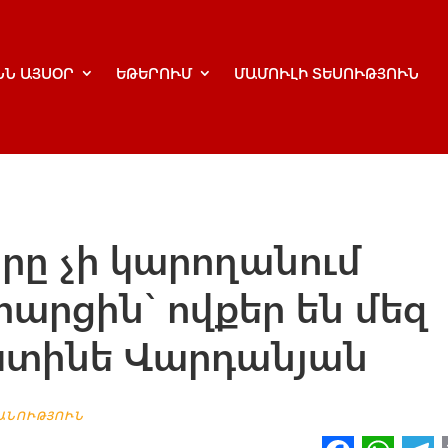
ՆՆ ԱՅՍՕՐ
ԵԹԵՐՈՒՄ
ՄԱՄՈՒԼԻ ՏԵՍՈՒԹՅՈՒՆ
րը չի կարողանում
րցին` ովքեր են մեզ
իստինե Վարդանյան
ԱՆՈՒԹՅՈՒՆ