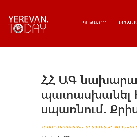
ԳԼԽԱՎՈՐ
ԵՐԵՎԱ
ՀՀ ԱԳ նախարա
պատասխանել հա
սպառնում. Քր
ՀԱՍԱՐԱԿՈՒԹՅՈՒՆ
,
ՍՈՑՑԱՆՑԵՐ
,
ՔԱՂԱՔԱԿ