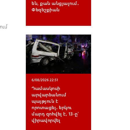
են, քան անցյալում․
Փեզեշքիան
ում
6/08/2026 22:51
Դամասկոսի
արվարձանում
պայթյուն է
որոտացել․ երկու
մարդ զոհվել է, 13-ը՝
վիրավորվել