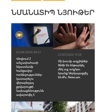
ՆՄԱՆԱՏԻՊ ՆՅՈՒԹԵՐ
03/08/2026 09:21
21/07/2026 17:28
Վեդիում 2
Մի խումբ աղջիկներ
անչափահասի
ծեծի են ենթարկել
նկատմամբ
մեկ այլ աղջկա․
հանցավոր
նրանք ներկայացվել
ոտնձգություններ
են ՔԿ․ News.am
կատարելու
վերաբերյալ
քրվարույթի
նախաքննությունն
ավարտվել է