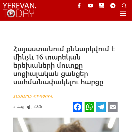
Հայաստանում քննարկվում է
մինչև 16 տարեկան
երեխաների մուտքը
սոցիալական ցանցեր
սահմանափակելու հարցը
ՀԱՍԱՐԱԿՈՒԹՅՈՒՆ
Fa
W
Te
E
3 Ապրիլի, 2026
ce
h
le
m
b
at
gr
ail