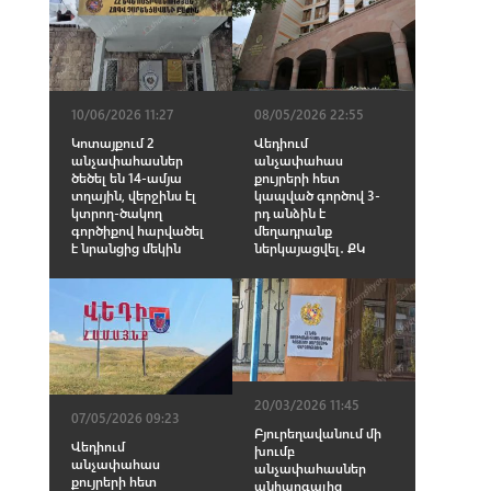
08/05/2026 22:55
10/06/2026 11:27
Վեդիում
Կոտայքում 2
անչափահաս
անչափահասներ
քույրերի հետ
ծեծել են 14-ամյա
կապված գործով 3-
տղային, վերջինս էլ
րդ անձին է
կտրող-ծակող
մեղադրանք
գործիքով հարվածել
ներկայացվել․ ՔԿ
է նրանցից մեկին
20/03/2026 11:45
07/05/2026 09:23
Բյուրեղավանում մի
Վեդիում
խումբ
անչափահաս
անչափահասներ
քույրերի հետ
անհարգալից