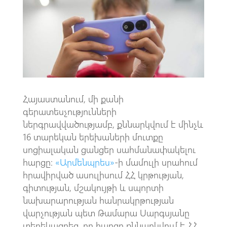
o
s
a
o
A
m
k
p
p
Հայաստանում, մի քանի
գերատեսչությունների
ներգրավվածությամբ, քննարկվում է մինչև
16 տարեկան երեխաների մուտքը
սոցիալական ցանցեր սահմանափակելու
հարցը։
«Արմենպրես»
-ի մամուլի սրահում
հրավիրված ասուլիսում ՀՀ կրթության,
գիտության, մշակույթի և սպորտի
նախարարության hանրակրթության
վարչության պետ Թամարա Սարգսյանը
տեղեկացրեց, որ հարցը քննարկվում է ՀՀ