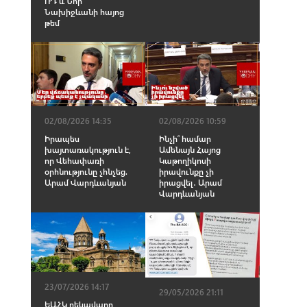
ՌԴ և Նոր
Նախիջևանի հայոց
թեմ
02/08/2026 14:35
02/08/2026 10:59
Իրապես
Ինչի՞ համար
խայտառակություն է,
Ամենայն Հայոց
որ Վեհափառի
Կաթողիկոսի
օրհնությունը չհնչեց.
իրավունքը չի
Արամ Վարդևանյան
իրացվել․ Արամ
Վարդևանյան
23/07/2026 14:17
29/05/2026 21:11
ԵԱՀԿ ղեկավարը