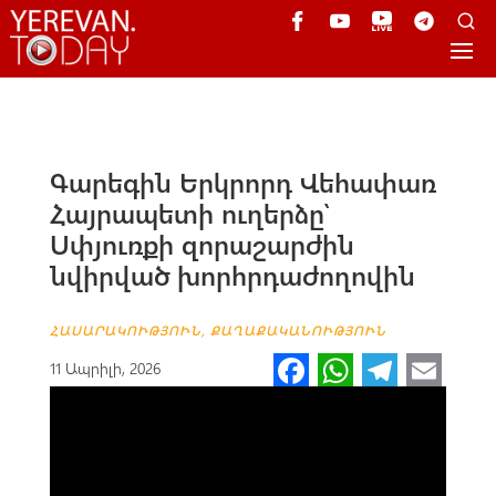
Գարեգին Երկրորդ Վեհափառ
Հայրապետի ուղերձը՝
Սփյուռքի զորաշարժին
նվիրված խորհրդաժողովին
ՀԱՍԱՐԱԿՈՒԹՅՈՒՆ
,
ՔԱՂԱՔԱԿԱՆՈՒԹՅՈՒՆ
Fa
W
Te
E
11 Ապրիլի, 2026
ce
h
le
m
b
at
gr
ail
o
s
a