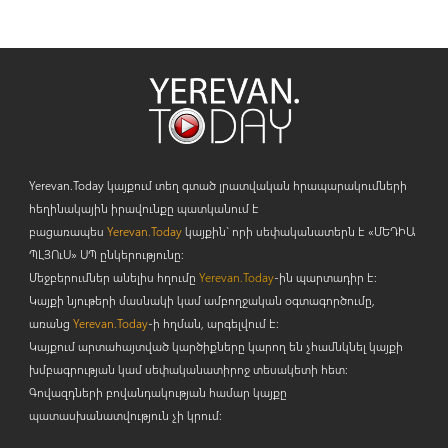
Yerevan.Today կայքում տեղ գտած լրատվական հրապարակումների
հեղինակային իրավունքը պատկանում է
բացառապես
Yerevan.Today
կայքին` որի սեփականատերն է «ՄԵԴԻԱ
ՊԼՅՈ
ւ
Ս» ՍՊ ընկերությունը։
Մեջբերումներ անելիս հղումը
Yerevan.Today
-ին պարտադիր է:
Կայքի նյութերի մասնակի կամ ամբողջական օգտագործումը,
առանց
Yerevan.Today
-ի հղման, արգելվում է:
Կայքում արտահայտված կարծիքները կարող են չհամնկնել կայքի
խմբագրության կամ սեփականատիրոջ տեսակետի հետ:
Գովազդների բովանդակության համար կայքը
պատասխանատվություն չի կրում: