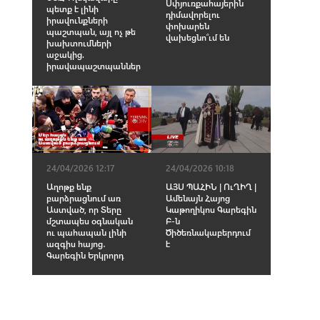
Սփյուռքահայերին
պետք է լինի
դիմավորելու
իրավունքների
փոխարեն
պաշտպան, այլ ոչ թե
վախեցնո՞ւմ են
խախտումների
աջակից.
իրավապաշտպաններ
24/04/2026 12:17
24/04/2026 10:18
Աղոթք ենք
ԱՅՍ ՊԱՀԻՆ | ՈւՂԻՂ |
բարձրացնում առ
Ամենայն Հայոց
Աստված, որ Տերը
Կաթողիկոս Գարեգին
մշտապես օգնական
Բ-ն
ու պահապան լինի
Ծիծեռնակաբերդում
ազգիս հայոց․
է
Գարեգին Երկրորդ