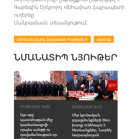
Գարեգին Երկրորդ Վեհափառ Հայրապետի
ուղերձը։
Մանրամասն՝ տեսանյութում։
Ամենայն Հայոց Հայրապետ Գարեգին Բ
|
սփյուռք
ՆՄԱՆԱՏԻՊ ՆՅՈՒԹԵՐ
07/08/2026 14:08
06/08/2026 16:37
Այս օրը
Մեր կրոնական
պատմության մեջ
զգացմունքների հետ
կարձանագրվի
խաղը ունենալու է
որպես ամոթի ու
հետևանքներ․ Նարեկ
դավաճանության օր․
Կարապետյան