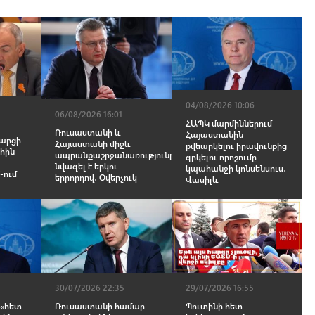
04/08/2026 10:06
06/08/2026 16:01
ՀԱՊԿ մարմիններում
Ռուսաստանի և
Հայաստանին
հարցի
Հայաստանի միջև
քվեարկելու իրավունքից
ահին
ապրանքաշրջանառությունը
զրկելու որոշումը
նվազել է երկու
կպահանջի կոնսենսուս․
-ում
երրորդով․ Օվերչուկ
Վասիլև
30/07/2026 22:35
29/07/2026 16:55
 «հետ
Ռուսաստանի համար
Պուտինի հետ