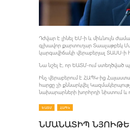
Դժվար է լինել ԵՄ-ի և միևնույն ժա
գլխավոր քարտուղար Տաալաթբեկ Մ
կարգավիճակի վերաբերյալ ՏԱՍՍ-ի 
Նա նշել է, որ ԵԱՏՄ-ում ստեղծված 
Ինչ վերաբերում է ՀԱՊԿ-ից Հայաստա
հարցը չի քննարկվել Կազմակերպու
նախարարների խորհրդի նիստում և 
ԵԱՏՄ
|
ՀԱՊԿ
ՆՄԱՆԱՏԻՊ ՆՅՈՒԹԵ