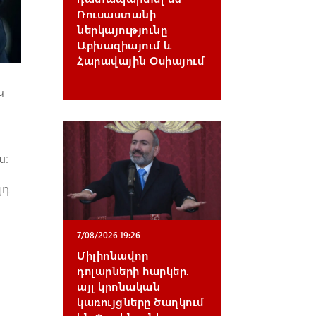
Ռուսաստանի
ներկայությունը
Աբխազիայում և
Հարավային Օսիայում
Կ
ա։
յդ
7/08/2026 19:26
Միլիոնավոր
դոլարների հարկեր.
այլ կրոնական
կառույցները ծաղկում