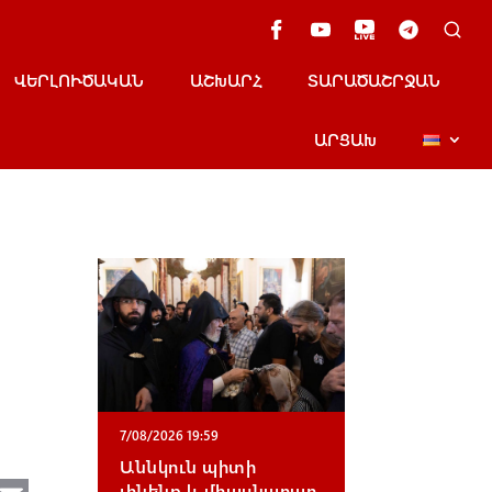
ՎԵՐԼՈՒԾԱԿԱՆ
ԱՇԽԱՐՀ
ՏԱՐԱԾԱՇՐՋԱՆ
ԱՐՑԱԽ
7/08/2026 19:59
Աննկուն պիտի
լինենք և միասնաբար