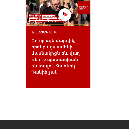
7/08/2026 18:36
Բոլոր այն մարդիկ,
որոնք այս ամենի
մասնակիցն են, վաղ
թե ուշ պատասխան
են տալու․ Գառնիկ
Դանիելյան