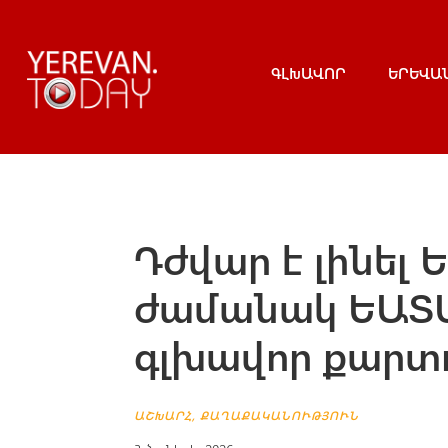
ԳԼԽԱՎՈՐ
ԵՐԵՎԱ
Դժվար է լինել 
ժամանակ ԵԱՏՄ
գլխավոր քարտ
ԱՇԽԱՐՀ
,
ՔԱՂԱՔԱԿԱՆՈՒԹՅՈՒՆ