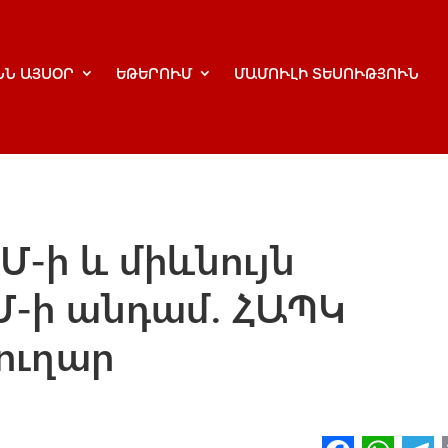
ՆՆ ԱՅՍՕՐ
ԵԹԵՐՈՒՄ
ՄԱՄՈՒԼԻ ՏԵՍՈՒԹՅՈՒՆ
ԵՄ-ի և միևնույն
-ի անդամ. ՀԱՊԿ
ուղար