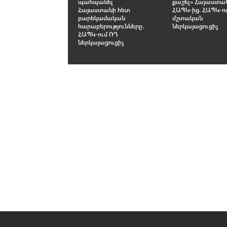
պահպանել
քաշել» Հայաստա
Հայաստանի հետ
ՀԱՊԿ-ից. ՀԱՊԿ-ո
բարեկամական
մշտական
հարաբերությունները․
ներկայացուցիչ
ՀԱՊԿ-ում ՌԴ
ներկայացուցիչ