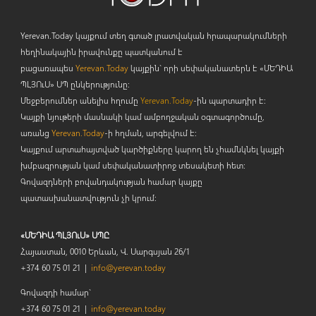
Yerevan.Today կայքում տեղ գտած լրատվական հրապարակումների
հեղինակային իրավունքը պատկանում է
բացառապես
Yerevan.Today
կայքին` որի սեփականատերն է «ՄԵԴԻԱ
ՊԼՅՈ
ւ
Ս» ՍՊ ընկերությունը։
Մեջբերումներ անելիս հղումը
Yerevan.Today
-ին պարտադիր է:
Կայքի նյութերի մասնակի կամ ամբողջական օգտագործումը,
առանց
Yerevan.Today
-ի հղման, արգելվում է:
Կայքում արտահայտված կարծիքները կարող են չհամնկնել կայքի
խմբագրության կամ սեփականատիրոջ տեսակետի հետ:
Գովազդների բովանդակության համար կայքը
պատասխանատվություն չի կրում:
«ՄԵԴԻԱ ՊԼՅՈւՍ» ՍՊԸ
Հայաստան, 0010 Երևան, Վ. Սարգսյան 26/1
+374 60 75 01 21 |
info@yerevan.today
Գովազդի համար`
+374 60 75 01 21 |
info@yerevan.today