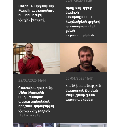
27/11/2025 14:29
Ռուբեն Վարդանյանը
Երեք հայ Ղրիմի
Բաքվի դատարանում
կամրջի
հանդես է եկել
ահաբեկչական
վերջին խոսքով
հարձակման գործով
դատապարտվել են
ցմահ
ազատազրկման
22/04/2025 11:43
23/07/2025 14:44
4 անձի սպանություն
Դատախազությունը
կատարած Թելման
Մհեր Ենոքյանի
Քալաշյանը ցմահ
վաղաժամկետ
ազատազրկվեց
ազատ արձակման
որոշման վերաբերյալ
վերաքննիչ բողոք է
ներկայացրել