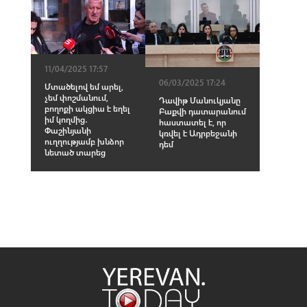
11/04/2025 17:57
06/03/2025 17:24
Մտածելով եմ արել,
չեմ փոշմանում,
Դավիթ Մանուկյանը
բողոքի ակցիա է եղել
Բաքվի դատարանում
իմ կողմից․
հաստատել է, որ
Փաշինյանի
կռվել է Ադրբեջանի
ուղղությամբ խնձոր
դեմ
նետած տարեց