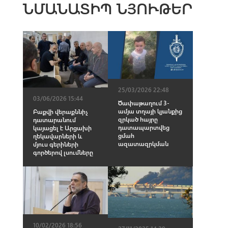
ՆՄԱՆԱՏԻՊ ՆՅՈՒԹԵՐ
25/03/2026 22:48
03/06/2026 15:44
Ծափաթաղում 3-
ամյա տղայի կյանքից
Բաքվի վերաքննիչ
զրկած հայրը
դատարանում
դատապարտվեց
կայացել է Արցախի
ցմահ
ղեկավարների և
ազատազրկման
մյուս գերիների
գործերով լսումները
10/02/2026 18:56