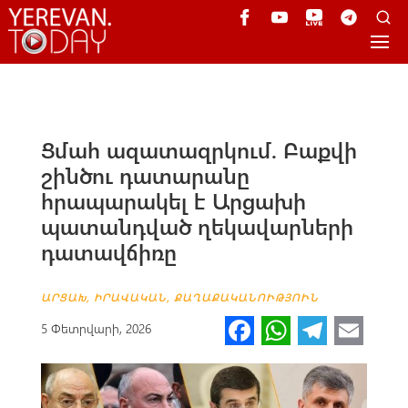
Ցմահ ազատազրկում. Բաքվի
շինծու դատարանը
հրապարակել է Արցախի
պատանդված ղեկավարների
դատավճիռը
ԱՐՑԱԽ
,
ԻՐԱՎԱԿԱՆ
,
ՔԱՂԱՔԱԿԱՆՈՒԹՅՈՒՆ
Fa
W
Te
E
5 Փետրվարի, 2026
ce
h
le
m
b
at
gr
ail