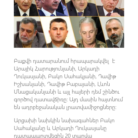
o
s
a
o
A
m
k
p
p
Բաքվի դատարանում հրապարակվել է
Արայիկ Հարությունյանի, Արկադի
Ղուկասյանի, Բակո Սահակյանի, Դավիթ
Իշխանյանի, Դավիթ Բաբայանի, Լևոն
Մնացականյանի և այլ հայերի դեմ շինծու
գործով դատավճիռը։ Այդ մասին հայտնում
են ադրբեջանական լրատվամիջոցները։
Արցախի նախկին նախագահներ Բակո
Սահակյանը և Արկադի Ղուկասյանը
դատապարտվեցին 20 տարվա