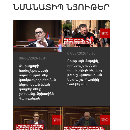
ՆՄԱՆԱՏԻՊ ՆՅՈՒԹԵՐ
07/08/2026 18:36
08/08/2026 15:41
Բոլոր այն մարդիկ,
որոնք այս ամենի
Փարաքարի
մասնակիցն են, վաղ
համայնքապետի
թե ուշ պատասխան
սպանության մեջ
են տալու․ Գառնիկ
կասկածվողի բերման
Դանիելյան
ենթարկման նման
կադրեր մենք
չտեսանք. Քրիստինե
Վարդանյան