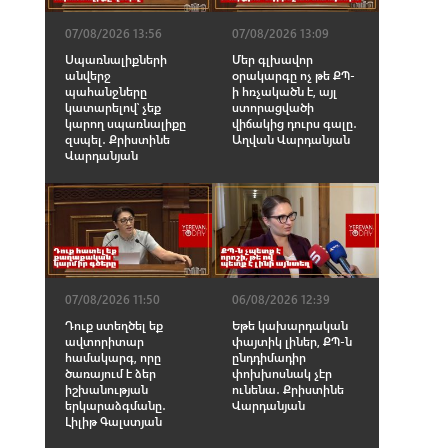
07/08/2026 13:56
07/08/2026 13:09
Սպառնալիքների
Մեր գլխավոր
անվերջ
օրակարգը ոչ թե ՔՊ-
պահանջները
ի հռչակածն է, այլ
կատարելով՝ չեք
ստորացվածի
կարող սպառնալիքը
վիճակից դուրս գալը․
զսպել․ Քրիստինե
Աղվան Վարդանյան
Վարդանյան
07/08/2026 11:50
06/08/2026 12:39
Դուք ստեղծել եք
Եթե կախարդական
ավտորիտար
փայտիկ լիներ, ՔՊ-ն
համակարգ, որը
ընդդիմադիր
ծառայում է ձեր
փոխխոսնակ չէր
իշխանության
ունենա․ Քրիստինե
երկարաձգմանը․
Վարդանյան
Լիլիթ Գալստյան