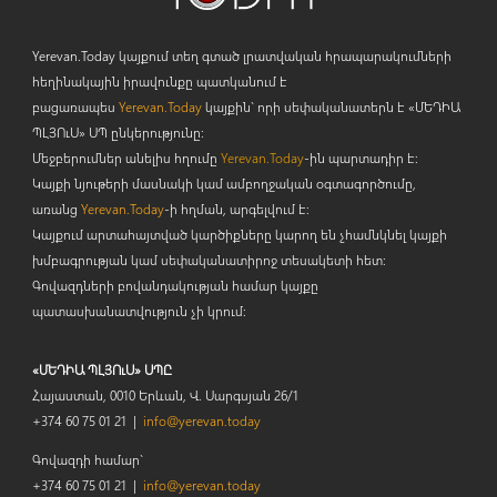
Yerevan.Today կայքում տեղ գտած լրատվական հրապարակումների
հեղինակային իրավունքը պատկանում է
բացառապես
Yerevan.Today
կայքին` որի սեփականատերն է «ՄԵԴԻԱ
ՊԼՅՈ
ւ
Ս» ՍՊ ընկերությունը։
Մեջբերումներ անելիս հղումը
Yerevan.Today
-ին պարտադիր է:
Կայքի նյութերի մասնակի կամ ամբողջական օգտագործումը,
առանց
Yerevan.Today
-ի հղման, արգելվում է:
Կայքում արտահայտված կարծիքները կարող են չհամնկնել կայքի
խմբագրության կամ սեփականատիրոջ տեսակետի հետ:
Գովազդների բովանդակության համար կայքը
պատասխանատվություն չի կրում:
«ՄԵԴԻԱ ՊԼՅՈւՍ» ՍՊԸ
Հայաստան, 0010 Երևան, Վ. Սարգսյան 26/1
+374 60 75 01 21 |
info@yerevan.today
Գովազդի համար`
+374 60 75 01 21 |
info@yerevan.today