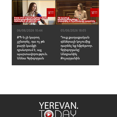
06/08/2026 10:44
05/08/2026 18:05
ՔՊ-ն չի կարող
Դուք քաղաքական
չընտրել․ դա ոչ թե
գեներալի կոչումից
բարի կամքի
դարձել եք եֆրեյտոր.
դրսևորում է, այլ
Գրիգորյանը՝
պարտավորություն․
Անդրանիկ
Աննա Գրիգորյան
Քոչարյանին