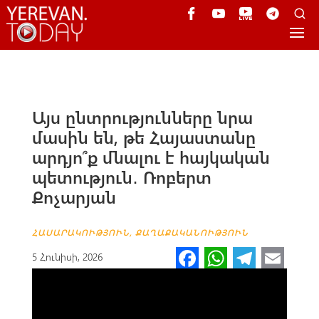
Այս ընտրությունները նրա
մասին են, թե Հայաստանը
արդյո՞ք մնալու է հայկական
պետություն․ Ռոբերտ
Քոչարյան
ՀԱՍԱՐԱԿՈՒԹՅՈՒՆ
,
ՔԱՂԱՔԱԿԱՆՈՒԹՅՈՒՆ
Fa
W
Te
E
5 Հունիսի, 2026
ce
h
le
m
b
at
gr
ail