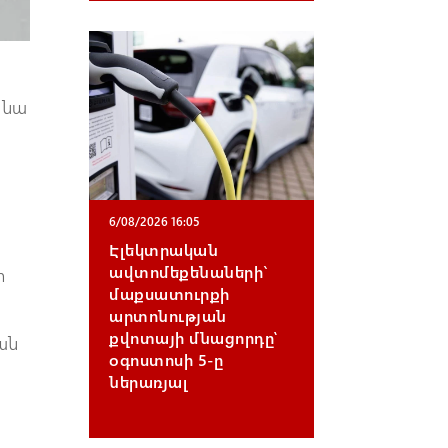
 նա
6/08/2026 16:05
Էլեկտրական
ավտոմեքենաների`
տ
մաքսատուրքի
արտոնության
քվոտայի մնացորդը՝
ան
օգոստոսի 5-ը
ներառյալ