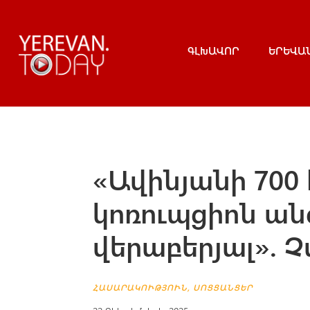
ԳԼԽԱՎՈՐ
ԵՐԵՎԱ
«Ավինյանի 700
կոռուպցիոն ան
վերաբերյալ». 
ՀԱՍԱՐԱԿՈՒԹՅՈՒՆ
,
ՍՈՑՑԱՆՑԵՐ