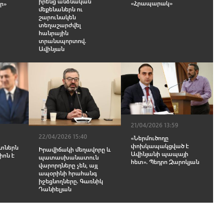
իրենց անձնական
«Հրապարակ»
էր»
մեքենաներն ու
շարունակեն
տեղաշարժվել
հանրային
տրանսպորտով.
Ավինյան
21/04/2026 13:59
22/04/2026 15:40
«Ներմուծողը
փոխկապակցված է
ւտներն
Իրավիճակի մեղավորը և
Ավինյանի պապայի
իոն է
պատասխանատուն
հետ». Պեդրո Զարոկյան
վարորդները չեն, այլ
ապօրինի հրահանգ
իջեցնողները. Գառնիկ
Դանիելյան