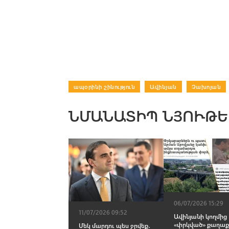
ապօրինի շինություն
|
Ավինյան
|
Չախոյան
ՆՄԱՆԱՏԻՊ ՆՅՈՒԹԵ
06/07/2026 15:29
11/07/2026 09:52
Ավինյանի կողմից
«փրկված» քաղաք
Մեկ մարդու պես ջրվեք․