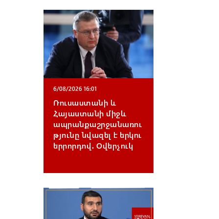
6/08/2026 16:01
Ռուսաստանի և
Հայաստանի միջև
ապրանքաշրջանառու
թյունը նվազել է երկու
երրորդով․ Օվերչուկ