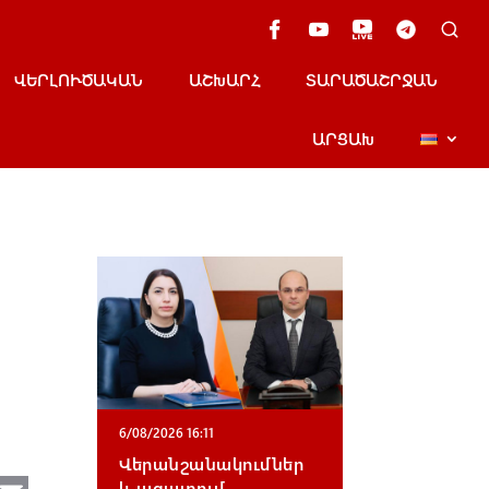
ՎԵՐԼՈՒԾԱԿԱՆ
ԱՇԽԱՐՀ
ՏԱՐԱԾԱՇՐՋԱՆ
ԱՐՑԱԽ
6/08/2026 16:11
Վերանշանակումներ
և ազատում․