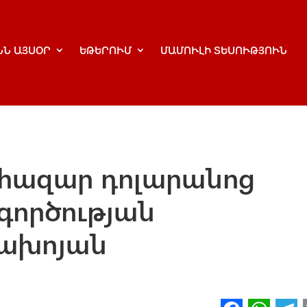
ՆՆ ԱՅՍՕՐ
ԵԹԵՐՈՒՄ
ՄԱՄՈՒԼԻ ՏԵՍՈՒԹՅՈՒՆ
 հազար դոլարանոց
գործության
Չախոյան