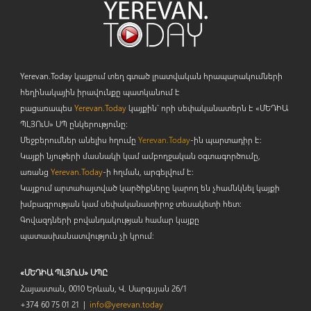
Yerevan.Today կայքում տեղ գտած լրատվական հրապարակումների
հեղինակային իրավունքը պատկանում է
բացառապես
Yerevan.Today
կայքին` որի սեփականատերն է «ՄԵԴԻԱ
ՊԼՅՈ
ւ
Ս» ՍՊ ընկերությունը։
Մեջբերումներ անելիս հղումը
Yerevan.Today
-ին պարտադիր է:
Կայքի նյութերի մասնակի կամ ամբողջական օգտագործումը,
առանց
Yerevan.Today
-ի հղման, արգելվում է:
Կայքում արտահայտված կարծիքները կարող են չհամնկնել կայքի
խմբագրության կամ սեփականատիրոջ տեսակետի հետ:
Գովազդների բովանդակության համար կայքը
պատասխանատվություն չի կրում:
«ՄԵԴԻԱ ՊԼՅՈւՍ» ՍՊԸ
Հայաստան, 0010 Երևան, Վ. Սարգսյան 26/1
+374 60 75 01 21 |
info@yerevan.today