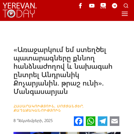
«Առաջարկում եմ ստեղծել
պատարագները քննող
հանձնաժողով և նախագահ
ընտրել Անդրանիկ
Քոչարյանին. թրաշ ունի».
Մանգասարյան
ՀԱՍԱՐԱԿՈՒԹՅՈՒՆ
,
ՍՈՑՑԱՆՑԵՐ
,
ՔԱՂԱՔԱԿԱՆՈՒԹՅՈՒՆ
Fa
W
Te
E
8 Դեկտեմբերի, 2025
ce
h
le
m