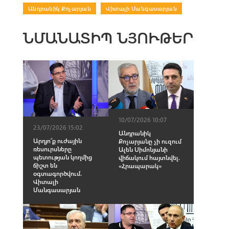
Անդրանիկ Քոչարյան
|
Վիտալի Մանգասարյան
ՆՄԱՆԱՏԻՊ ՆՅՈՒԹԵՐ
10/07/2026 10:07
23/07/2026 15:02
Անդրանիկ
Արդյո՞ք ուժային
Քոչարյանը չի ուզում
ռեսուրսները
Ալեն Սիմոնյանի
պետության կողմից
վիճակում հայտնվել.
ճիշտ են
«Հրապարակ»
օգտագործվում.
Վիտալի
Մանգասարյան