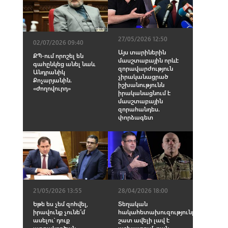
27/05/2026 12:50
02/07/2026 09:40
Այս տարիներին
ՔՊ-ում որոշել են
մասշտաբային որևէ
գահընկեց անել նաև
զորավարժություն
Անդրանիկ
չիրականացրած
Քոչարյանին.
իշխանությունն
«Ժողովուրդ»
իրականացնում է
մասշտաբային
զորահանդես.
փորձագետ
21/05/2026 13:55
28/04/2026 18:00
Եթե ես չեմ զոհվել,
Տեղական
իրավունք չունե՞մ
հակահետախուզությունը
ասելու՝ դուք
շատ ավելի լավ է
ազգակործան
աշխատում, քան