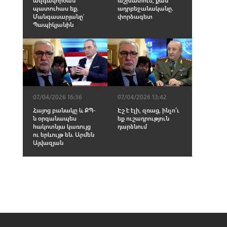
պատուհաս եք.
ադրբեջանականը.
Մանգասարյանը՝
փորձագետ
Պապիկյանին
07/04/2026 16:36
07/04/2026 13:42
Հայոց բանակը և ՔՊ-
Էշ է էլի, զռաց, ինչո՞ւ
ն օրգանապես
եք ուշադրություն
հակոտնյա կառույց
դարձնում
ու երևույթ են. Արմեն
Այվազյան