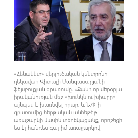
b
at
gr
ail
o
s
a
o
A
m
k
p
p
«Հենակետ» վերլուծական կենտրոնի
ղեկավար Վիտալի Մանգասարյանի
ֆեյսբուքյան գրառումը. «Քանի որ մերօրյա
իրականության մեջ «խունկն ու խիարը»
այնպես է խառնվել իրար, և Ն.Փ-ի
գրառումից հերթական անհեթեթ
առաջարկի մասին տեղեկացանք, որոշեցի
ես էլ հանդես գալ իմ առաջարկով։